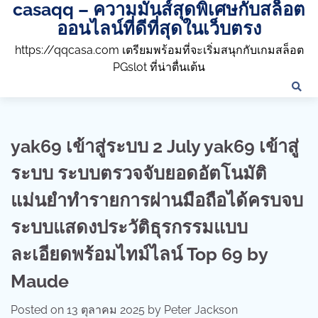
casaqq – ความมันส์สุดพิเศษกับสล็อต
Skip
to
ออนไลน์ที่ดีที่สุดในเว็บตรง
content
https://qqcasa.com เตรียมพร้อมที่จะเริ่มสนุกกับเกมสล็อต
PGslot ที่น่าตื่นเต้น
yak69 เข้าสู่ระบบ 2 July yak69 เข้าสู่
ระบบ ระบบตรวจจับยอดอัตโนมัติ
แม่นยำทำรายการผ่านมือถือได้ครบจบ
ระบบแสดงประวัติธุรกรรมแบบ
ละเอียดพร้อมไทม์ไลน์ Top 69 by
Maude
Posted on
13 ตุลาคม 2025
by
Peter Jackson