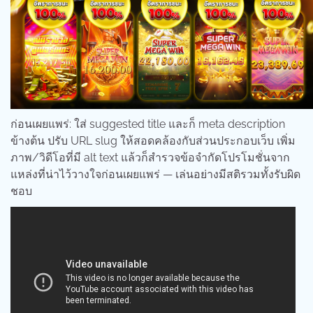
ก่อนเผยแพร่: ใส่ suggested title และก็ meta description
ข้างต้น ปรับ URL slug ให้สอดคล้องกับส่วนประกอบเว็บ เพิ่ม
ภาพ/วิดีโอที่มี alt text แล้วก็สำรวจข้อจำกัดโปรโมชั่นจาก
แหล่งที่น่าไว้วางใจก่อนเผยแพร่ — เล่นอย่างมีสติรวมทั้งรับผิด
ชอบ