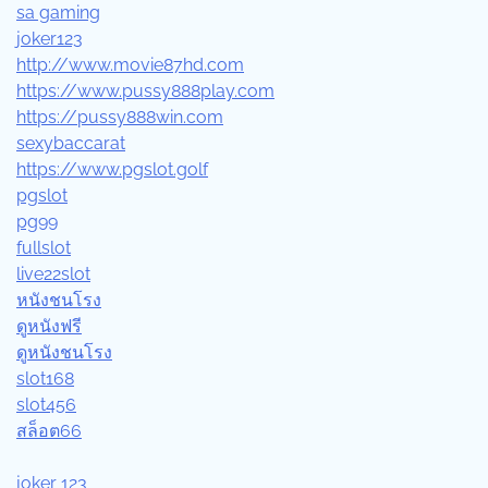
sa gaming
joker123
http://www.movie87hd.com
https://www.pussy888play.com
https://pussy888win.com
sexybaccarat
https://www.pgslot.golf
pgslot
pg99
fullslot
live22slot
หนังชนโรง
ดูหนังฟรี
ดูหนังชนโรง
slot168
slot456
สล็อต66
joker 123