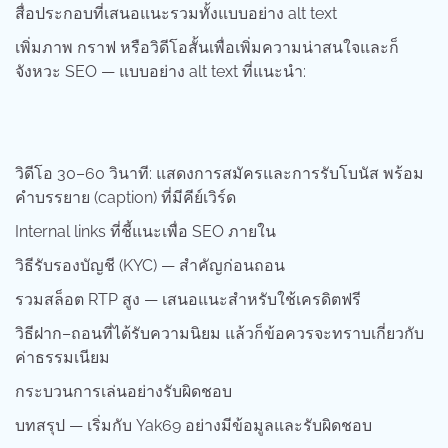
สื่อประกอบที่เสนอแนะรวมทั้งแบบอย่าง alt text
เพิ่มภาพ กราฟ หรือวิดีโอสั้นเพื่อเพิ่มความน่าสนใจและก็
จังหวะ SEO — แบบอย่าง alt text ที่แนะนำ:
วิดีโอ 30–60 วินาที: แสดงการสมัครและการรับโบนัส พร้อม
คำบรรยาย (caption) ที่มีคีย์เวิร์ด
Internal links ที่ชี้แนะเพื่อ SEO ภายใน
วิธีรับรองบัญชี (KYC) — สำคัญก่อนถอน
รวมสล็อต RTP สูง — เสนอแนะสำหรับใช้เครดิตฟรี
วิธีฝาก–ถอนที่ได้รับความนิยม แล้วก็ข้อควรจะทราบเกี่ยวกับ
ค่าธรรมเนียม
กระบวนการเล่นอย่างรับผิดชอบ
บทสรุป — เริ่มกับ Yak69 อย่างมีข้อมูลและรับผิดชอบ