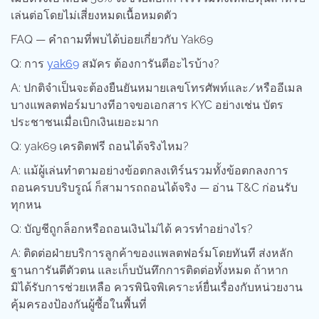
เล่นต่อโดยไม่เสี่ยงหมดเนื้อหมดตัว
FAQ — คำถามที่พบได้บ่อยเกี่ยวกับ Yak69
Q: การ
yak69
สมัคร ต้องการันตีอะไรบ้าง?
A: ปกติจำเป็นจะต้องยืนยันหมายเลขโทรศัพท์และ/หรืออีเมล
บางแพลตฟอร์มบางทีอาจขอเอกสาร KYC อย่างเช่น บัตร
ประชาชนเมื่อเบิกเงินเยอะมาก
Q: yak69 เครดิตฟรี ถอนได้จริงไหม?
A: แม้ผู้เล่นทำตามอย่างข้อตกลงเทิร์นรวมทั้งข้อตกลงการ
ถอนครบบริบรูณ์ ก็สามารถถอนได้จริง — อ่าน T&C ก่อนรับ
ทุกหน
Q: บัญชีถูกล็อกหรือถอนเงินไม่ได้ ควรทำอย่างไร?
A: ติดต่อฝ่ายบริการลูกค้าของแพลตฟอร์มโดยทันที ส่งหลัก
ฐานการันตีตัวตน และเก็บบันทึกการติดต่อทั้งหมด ถ้าหาก
มิได้รับการช่วยเหลือ ควรพินิจพิเคราะห์ยื่นเรื่องกับหน่วยงาน
คุ้มครองป้องกันผู้ซื้อในพื้นที่