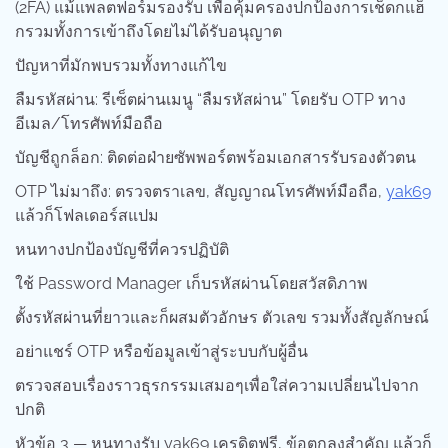
(2FA) แม้แพลตฟอร์มรองรับ เพื่อคุ้มครองปกป้องการเช็ดกแฮ็
กรวมทั้งการเข้าถึงโดยไม่ได้รับอนุญาต
ปัญหาที่มักพบรวมทั้งทางแก้ไข
ลืมรหัสผ่าน: รีเซ็ตผ่านเมนู “ลืมรหัสผ่าน” โดยรับ OTP ทาง
อีเมล/โทรศัพท์มือถือ
บัญชีถูกล็อก: ติดต่อฝ่ายซัพพอร์ตพร้อมเอกสารรับรองตัวตน
OTP ไม่มาถึง: ตรวจตราเลข, สัญญาณโทรศัพท์มือถือ,
yak69
แล้วก็โฟลเดอร์สแปม
หนทางปกป้องบัญชีที่ควรปฏิบัติ
ใช้ Password Manager เก็บรหัสผ่านโดยสวัสดิภาพ
ตั้งรหัสผ่านที่ยาวและก็ผสมตัวอักษร ตัวเลข รวมทั้งสัญลักษณ์
อย่าแชร์ OTP หรือข้อมูลเข้าสู่ระบบกับผู้อื่น
ตรวจสอบเรื่องราวธุรกรรมเสมอๆเพื่อใส่ความเปลี่ยนไปจาก
ปกติ
หัวข้อ 3 — หนทางรับ yak69 เครดิตฟรี, ข้อตกลงสำคัญ แล้วก็