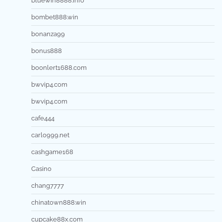
bluewin8888.info
bombet888.win
bonanza99
bonus888
boonlert1688.com
bwvip4.com
bwvip4.com
cafe444
carlo999.net
cashgame168
Casino
chang7777
chinatown888.win
cupcake88x.com