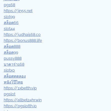
pg168
https://jin55.net
slot99
สล็อต66
slot44
https://judhai168.co
https://bonus888.life
สล็อต888
สล็อต99
pussy888
บาคาร่า168
slotxo
สล็อตทดลอง
หนังโป๊ไทย
https://1xbetth.vip
pgslot
https://allbet24hr.win
https://pgslotth.io