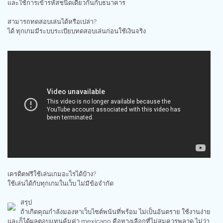
และใช้การเข้ารหัสชนิดเดียวกันกับธนาคาร
สามารถทดสอบเล่นได้หรือเปล่า?
ได้ ทุกเกมมีระบบระเบียบทดสอบเล่นก่อนใช้เงินจริง
เครดิตฟรีใช้เล่นเกมอะไรได้บ้าง?
ใช้เล่นได้กับทุกเกมในเว็บ ไม่มีข้อจำกัด
สรุป
ถ้าเกิดคุณกำลังมองหาเว็บไซต์พนันที่พร้อม ไม่เป็นอันตราย ใช้งานง่าย
และก็ได้ผลตอบแทนคุ้มค่า mexicano คือทางเลือกที่ไม่สมควรพลาด ไม่ว่า