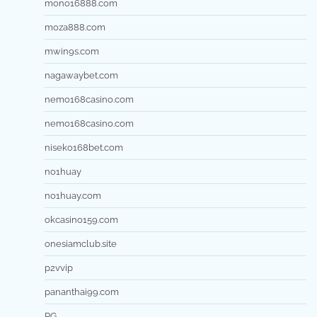
mono16888.com
moza888.com
mwin9s.com
nagawaybet.com
nemo168casino.com
nemo168casino.com
niseko168bet.com
no1huay
no1huay.com
okcasino159.com
onesiamclub.site
p2vvip
pananthai99.com
PG