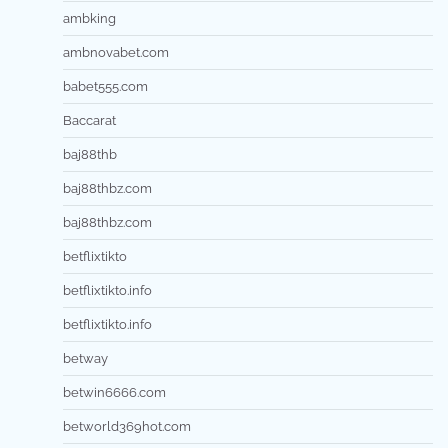
ambking
ambnovabet.com
babet555.com
Baccarat
baj88thb
baj88thbz.com
baj88thbz.com
betflixtikto
betflixtikto.info
betflixtikto.info
betway
betwin6666.com
betworld369hot.com