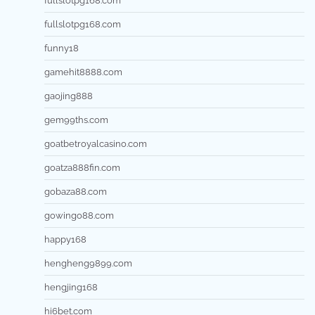
fullslotpg168.com
fullslotpg168.com
funny18
gamehit8888.com
gaojing888
gem99ths.com
goatbetroyalcasino.com
goatza888fin.com
gobaza88.com
gowingo88.com
happy168
hengheng9899.com
hengjing168
hi6bet.com