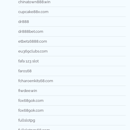
chinatown888.win
cupcake88x.com
dr888
dr888bet.com
etbet16888.com
eu369clubs.com
fafa 123 slot
faro168
fcharoenkit168.com
fiwdee.win
fox689ok.com
fox689ok.com
fullslotpg