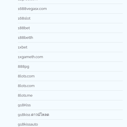
1688vegasx.com
168slot
188bet
188betth
1xbet
1xgameth.com
888pg
8lots.com
8lots.com
8lots.me
918Kiss
918kiss ดาวน์โหลด
918kissauto