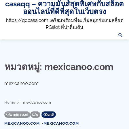
casaqq – ความมันส์สุดพิเศษกับสล็อต
Skip
to
ออนไลน์ที่ดีที่สุดในเว็บตรง
content
https://qqcasa.com เตรียมพร้อมที่จะเริ่มสนุกกับเกมสล็อต
PGslot ที่น่าตื่นเต้น
หมวดหมู่:
mexicanoo.com
mexicanoo.com
Home
mexicanoo.com
1 min read
0
256
MEXICANOO.COM
MEXICANOO.COM