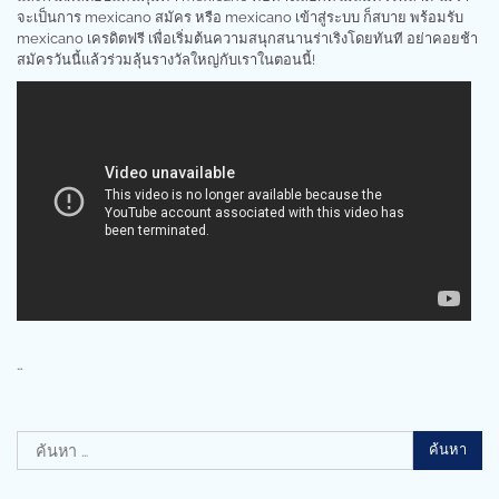
จะเป็นการ mexicano สมัคร หรือ mexicano เข้าสู่ระบบ ก็สบาย พร้อมรับ
mexicano เครดิตฟรี เพื่อเริ่มต้นความสนุกสนานร่าเริงโดยทันที อย่าคอยช้า
สมัครวันนี้แล้วร่วมลุ้นรางวัลใหญ่กับเราในตอนนี้!
…
ค้นหา
สำหรับ: