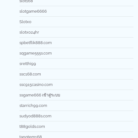
slot168
slotgame6666
Slotxo
slotxo24hr
spbetflik888.com
sqgame555s.com
sretthi99
ssc168.com
ssc915casino.com
ssgame666 เข้าสู่ระบบ
starrich99.com
sudyod888s.com
t88golds.com
tangtem168