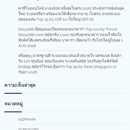
คาสิโนออนไลน์ jinda888 สล็อตเว็บตรง 2026 ประสบการณ์เล่นยุค
ใหม่ ระบบเสถียร พร้อมเกมให้เลือกมากมาย เว็บตรง Jin888.asia
ทดลองเล่น Top 79 by Cliff 20 เว็บใหญ่ SEP 26
Sexy168 เปิดมุมมองใหม่ของเกมบาคาร่า Top 100 by Trevor
Sexy168c.com สมัครรับ 1,000 รองรับทุกธนาคาร ถอนเร็วทันใจ
สัมผัสโต๊ะสดระดับพรีเมียม บาคาร่า เปิดเกมไว รับโปรใหญ่ไปเลย 1
AUG 2026
สล็อต55 มาตรฐานดี ระบบแน่น เล่นแล้วสบายใจ แคชแบค ยิงปลา
รับ 10% ทุนน้อย สอยเงินแสน ระบบทันสมัย รองรับทุกไลฟ์สไตล์
jinda55 สมัครไว้ก่อน คุ้มกว่า Top 39 by Swen jin55.guru 27
กันยา 2026
ความเห็นล่าสุด
หมวดหมู่
037movie
123xos.com