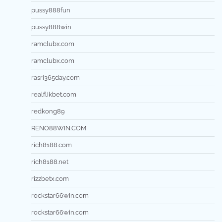
pussy888fun
pussy888win
ramclubx.com
ramclubx.com
rasri365day.com
realflikbet.com
redkong89
RENO88WIN.COM
rich8188.com
rich8188.net
rizzbetx.com
rockstar66win.com
rockstar66win.com