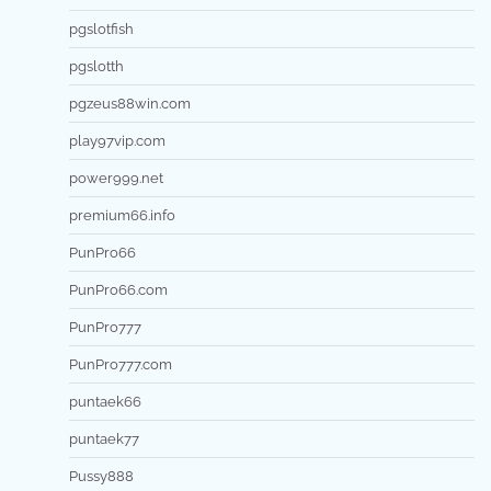
pgslotfish
pgslotth
pgzeus88win.com
play97vip.com
power999.net
premium66.info
PunPro66
PunPro66.com
PunPro777
PunPro777.com
puntaek66
puntaek77
Pussy888