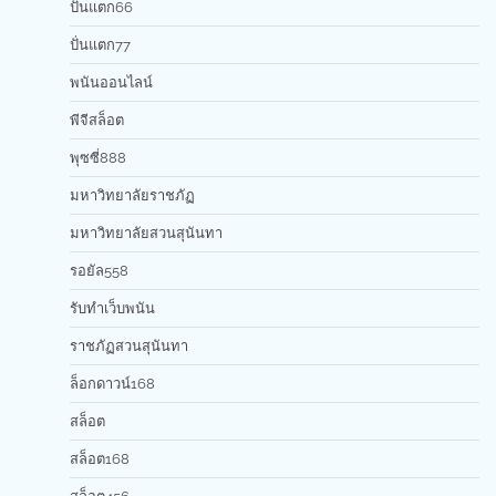
ปั่นแตก66
ปั่นแตก77
พนันออนไลน์
พีจีสล็อต
พุซซี่888
มหาวิทยาลัยราชภัฏ
มหาวิทยาลัยสวนสุนันทา
รอยัล558
รับทำเว็บพนัน
ราชภัฏสวนสุนันทา
ล็อกดาวน์168
สล็อต
สล็อต168