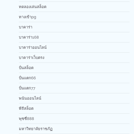
ทดลองเล่นสล็อต
ทางเข้าpg
บาคาร่า
บาคาร่า168
บาคาร่าออนไลน์
บาคาร่าเว็บตรง
ปั่นสล็อต
ปั่นแตก66
ปั่นแตก77
พนันออนไลน์
พีจีสล็อต
พุซซี่888
มหาวิทยาลัยราชภัฏ