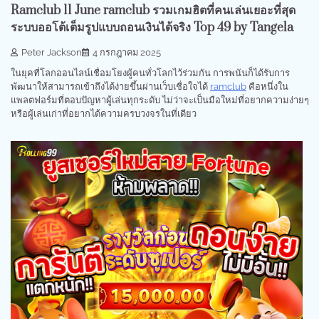
Ramclub 11 June ramclub รวมเกมฮิตที่คนเล่นเยอะที่สุด
ระบบออโต้เต็มรูปแบบถอนเงินได้จริง Top 49 by Tangela
Peter Jackson
4 กรกฎาคม 2025
ในยุคที่โลกออนไลน์เชื่อมโยงผู้คนทั่วโลกไว้ร่วมกัน การพนันก็ได้รับการ
พัฒนาให้สามารถเข้าถึงได้ง่ายขึ้นผ่านเว็บเชื่อใจได้
ramclub
คือหนึ่งใน
แพลตฟอร์มที่ตอบปัญหาผู้เล่นทุกระดับ ไม่ว่าจะเป็นมือใหม่ที่อยากความง่ายๆ
หรือผู้เล่นเก่าที่อยากได้ความครบวงจรในที่เดียว