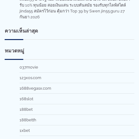
รับ 10% ทุนน้อย สอยเงินแสน ระบบทันสมัย รองรับทุกไลฟ์สไตล์
jinda55 สมัครไว้ก่อน คุ้มกว่า Top 39 by Swen jin55.guru 27
กันยา 2026
ความเห็นล่าสุด
หมวดหมู่
037movie
123xos.com
1688vegasx.com
168slot
188bet
188betth
1xbet