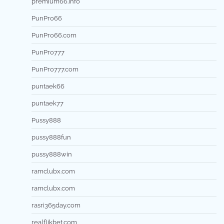
premium66.info
PunPro66
PunPro66.com
PunPro777
PunPro777.com
puntaek66
puntaek77
Pussy888
pussy888fun
pussy888win
ramclubx.com
ramclubx.com
rasri365day.com
realflikbet.com