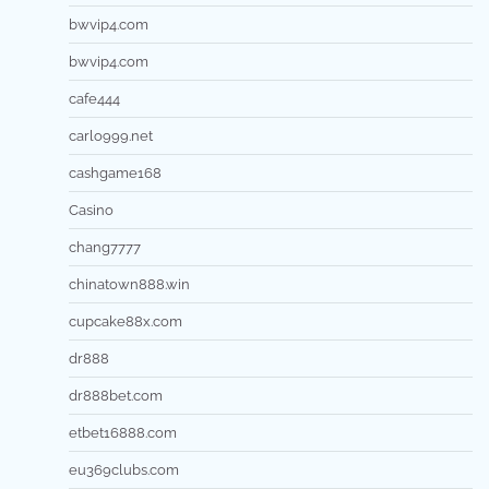
bwvip4.com
bwvip4.com
cafe444
carlo999.net
cashgame168
Casino
chang7777
chinatown888.win
cupcake88x.com
dr888
dr888bet.com
etbet16888.com
eu369clubs.com