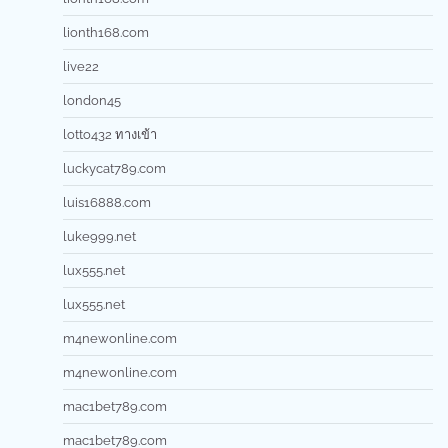
lionth168.com
live22
london45
lotto432 ทางเข้า
luckycat789.com
luis16888.com
luke999.net
lux555.net
lux555.net
m4newonline.com
m4newonline.com
mac1bet789.com
mac1bet789.com