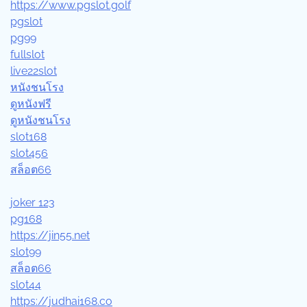
https://www.pgslot.golf
pgslot
pg99
fullslot
live22slot
หนังชนโรง
ดูหนังฟรี
ดูหนังชนโรง
slot168
slot456
สล็อต66
joker 123
pg168
https://jin55.net
slot99
สล็อต66
slot44
https://judhai168.co