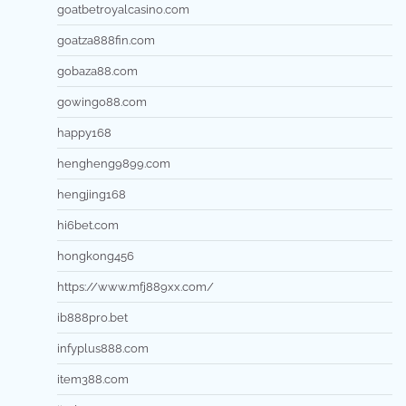
goatbetroyalcasino.com
goatza888fin.com
gobaza88.com
gowingo88.com
happy168
hengheng9899.com
hengjing168
hi6bet.com
hongkong456
https://www.mfj889xx.com/
ib888pro.bet
infyplus888.com
item388.com