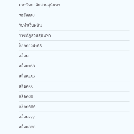
มหาวิทยาลัยสวนสุนันทา
รอยัล558
รับทำเว็บพนัน
ราชภัฏสวนสุนันทา
ล็อกดาวน์168
สล็อต
สล็อต168
สล็อต456
สล็อต55
สล็อต66
สล็อต666
สล็อต777
สล็อต888