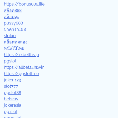
https://bonus888.life
สล็อต888
สล็อต99
pussy888
บาคาร่า168
slotxo
สล็อตทดลอง
หนังโป๊ไทย
https://1xbetth.vip
pgslot
https://allbet24hr.win
https://pgslotth.io
joker 123
slot777
pgslot88
betway
jokerasia
pg slot
gogoslot