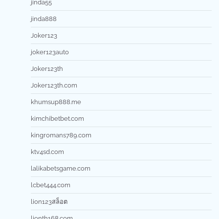
jinda55
jinda888
Joker123
joker123auto
Joker123th
Joker123th.com
khumsup888.me
kimchibetbet.com
kingromans789.com
ktv4sd.com
lalikabetsgame.com
lcbet444.com
lion123สล็อต
lionth168.com