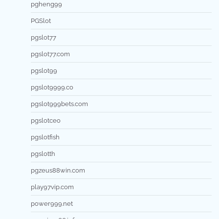
pgheng99
PGSlot
pgslot77
pgslot77.com
pgslot99
pgslot9999.co
pgslot999bets.com
pgslotceo
pgslotfish
pgslotth
pgzeus88win.com
play97vip.com
power999.net