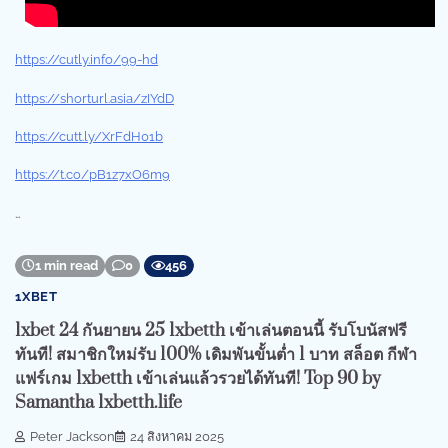
https://cutly.info/99-hd
https://shorturl.asia/zIYdD
https://cutt.ly/XrFdH01b
https://t.co/pB1z7xO6m9
…
1 min read
0
456
1XBET
1xbet 24 กันยายน 25 1xbetth เข้าเล่นตอนนี้ รับโบนัสฟรี
ทันที! สมาชิกใหม่รับ 100% เดิมพันขั้นต่ำ 1 บาท สล็อต กีฬา
แฟร์เกม 1xbetth เข้าเล่นแล้วรวยได้ทันที! Top 90 by
Samantha 1xbetth.life
Peter Jackson
24 สิงหาคม 2025