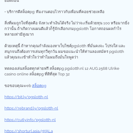
ยอดถอน
• บริการดีสล็อตpg: ทีมงานตอบไวราวกับเพื่อนที่คอยช่วยเหลือ
สิ่งที่ผมถูกใจที่สุดคือ จังหวะทำเงินได้จริง ไม่ว่าจะเริ่มด้วยทุน 100 หรือมากยิ่ง
กว่านั้น ถ้าเกิดวางแผนดีแล้วก็รู้จักเลือกเกมpgslotth โอกาสถอนผลกำไร
หลายเท่ามีสูงมาก
ด้วยเหตุนี้ ถ้าหากคุณกำลังมองหาเว็บไซต์pgslotth ที่มั่นคงจะ โปร่งใส และ
สนุกจนถึงต้องการเล่นทุกวี่ทุกวัน ผมขอแนะนำให้ท่านลองสมัคร pgslotth
แล้วคุณจะเข้าหัวใจว่าทำไมผมถึงมั่นใจพูดว่า
ทดลองเล่นสล็อตทุกค่ายฟรี สล็อตpg pgslotth.nl 12 AUG 2568 Ulrike
casino online สล็อตpg ที่ดีที่สุด Top 32
ขอขอบคุณweb
สล็อตpg
https://bit.ly/pgslotth-nl
https://rebrand.ly/pgslotth-nl
https://cutly.info/pgslotth-nl
https://shorturl.asia/gYALa