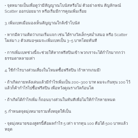
• จุดหมายเป็นเพื่อดูว่ามีสัญญาณโบนัสหรือไม่ ตัวอย่างเช่น สัญลักษณ์
Scatter ออกบ่อยมาก หรือเริ่มมีการคูณเพิ่มเรื่อย
3. เพิ่มเบทเมื่อมองเห็นสัญญาณใกล้เข้าโบนัส
• หากมีความคิดว่าเกมเริ่มแจก เช่น ได้รางวัลเล็กๆสม่ำเสมอ หรือ Scatter
โผล่มา 2 ตัวเสมอๆผมจะเพิ่มเบทเป็น 3–5 บาทโดยทันที
• การเพิ่มเบทช่วงนี้จะช่วยให้หากฟรีสปินเข้า พวกเราจะได้กำไรมากกว่า
ธรรมดาหลายเท่า
4. ใช้กำไรบางส่วนเสี่ยงในโหมดซื้อฟรีสปิน (ถ้าหากเกมมี)
• ถ้าเกิดภายหลังเล่นแล้วมีกำไรเพิ่มเป็น 200–300 บาท ผมจะกันทุน 100 ไว้
แล้วก็ค้ากำไรไปซื้อฟรีสปิน เพื่อหวังคูณรางวัลก้อนโต
• ถ้าเกิดได้กำไรเพิ่ม ก็ถอนบางส่วนในทันทีเพื่อไม่ให้กำไรหายหมด
5. กำหนดจุดมุ่งหมายรวมทั้งหยุดให้เป็น
• จุดมุ่งหมายของสูตรนี้คือผลกำไร 5 เท่า จากทุน 100 คือได้ 500 บาทแล้ว
หยุด