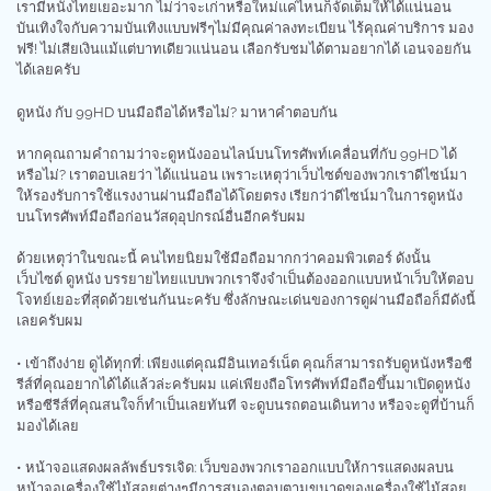
เรามีหนังไทยเยอะมาก ไม่ว่าจะเก่าหรือใหม่แค่ไหนก็จัดเต็มให้ได้แน่นอน
บันเทิงใจกับความบันเทิงแบบฟรีๆไม่มีคุณค่าลงทะเบียน ไร้คุณค่าบริการ มอง
ฟรี! ไม่เสียเงินแม้แต่บาทเดียวแน่นอน เลือกรับชมได้ตามอยากได้ เอนจอยกัน
ได้เลยครับ
ดูหนัง กับ 99HD บนมือถือได้หรือไม่? มาหาคำตอบกัน
หากคุณถามคำถามว่าจะดูหนังออนไลน์บนโทรศัพท์เคลื่อนที่กับ 99HD ได้
หรือไม่? เราตอบเลยว่า ได้แน่นอน เพราะเหตุว่าเว็บไซต์ของพวกเราดีไซน์มา
ให้รองรับการใช้แรงงานผ่านมือถือได้โดยตรง เรียกว่าดีไซน์มาในการดูหนัง
บนโทรศัพท์มือถือก่อนวัสดุอุปกรณ์อื่นอีกครับผม
ด้วยเหตุว่าในขณะนี้ คนไทยนิยมใช้มือถือมากกว่าคอมพิวเตอร์ ดังนั้น
เว็บไซต์ ดูหนัง บรรยายไทยแบบพวกเราจึงจำเป็นต้องออกแบบหน้าเว็บให้ตอบ
โจทย์เยอะที่สุดด้วยเช่นกันนะครับ ซึ่งลักษณะเด่นของการดูผ่านมือถือก็มีดังนี้
เลยครับผม
• เข้าถึงง่าย ดูได้ทุกที่: เพียงแต่คุณมีอินเทอร์เน็ต คุณก็สามารถรับดูหนังหรือซี
รีส์ที่คุณอยากได้ได้แล้วล่ะครับผม แค่เพียงถือโทรศัพท์มือถือขึ้นมาเปิดดูหนัง
หรือซีรีส์ที่คุณสนใจก็ทำเป็นเลยทันที จะดูบนรถตอนเดินทาง หรือจะดูที่บ้านก็
มองได้เลย
• หน้าจอแสดงผลลัพธ์บรรเจิด: เว็บของพวกเราออกแบบให้การแสดงผลบน
หน้าจอเครื่องใช้ไม้สอยต่างๆมีการสนองตอบตามขนาดของเครื่องใช้ไม้สอย