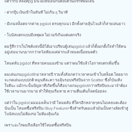
แต่ว่ากับ สล็อตpg มันไม่เหมือนกันตั้งแต่วันแรกที่ผมเล่น
• ฝากปุ๊บ เงินเข้าในทันที ไม่เกิน 5 วินาที
• มีเกมสล็อตจากค่าย pgslot ครบทุกแนว อีกทั้งสายลุ้นไวแล้วก็สายเล่นยาว
• โบนัสแตกแบบมีเหตุผล ไม่เวอร์เกินแต่แตกจริง
ผมรู้สึกว่าเว็บไซต์แห่งนี้มิได้เอาเปรียบผู้เล่นpgslot แล้วก็ตั้งอกตั้งใจทำให้คน
อยู่เล่นนานๆมากกว่าหวังเพียงแค่ฝากแล้วหมดเนื้อหมดตัว
โหมดลับ pgslot ที่หลายคนมองข้าม แต่ว่าผมใช้แล้วโอกาสแตกเพิ่มขึ้น
ผมเล่นเกมpgslotthมาหลายปี รวมทั้งสังเกตว่าเวลาคนเข้าเว็บสล็อต โดยมาก
จะกดเล่นแบบปกติ หมุนทีละตา รอลุ้นรอบฟรีสปินจาก Scatter ซึ่งก็บันเทิง
ใจดีนะ แม้กระนั้นปัญหาที่เกิดขึ้นก็คือบางเกมpgslotกว่าฟรีสปินจะมาจำต้อง
ใช้เวลานานมากมาย ทำให้ทุนเริ่มหาย ความตื่นเต้นก็ลดน้อยลง
แต่ว่าใน pgslot ผมมองเห็นว่ามี โหมดลับ ที่ใครอีกหลายๆคนไม่เคยแตะต้อง
นั่นเป็น โหมดซื้อฟรีสปิน (Buy Feature) ซึ่งสำหรับผมแล้วมันเป็นทางลัดเข้าสู่
โบนัสแบบไม่ต้องรอ ไม่ต้องลุ้นเก้อ
เพราะอะไรผมถึงเลือกใช้โหมดซื้อฟรีสปิน