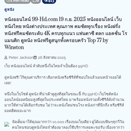
1 min read
0
413
ดูหนัง
หนังออนไลน์ 99-Hd.com 19 ก.ย. 2025 หนังออนไลน์ เว็บ
หนังไทย หนังต่างประเทศ คุณภาพ คมชัดทุกเรื่อง หนังฝรั่ง
หนังฟรีคมชัดระดับ 4K ครบทุกแนว แฟนตาซี ตลก แอคชั่น โร
แมนติก ดูหนัง หนังฟรีดูสนุกทั้งครอบครัว Top 77 by
Winston
Peter Jackson
26 สิงหาคม 2025
เว็บ หนังออนไลน์ ลำดับหนึ่งในไทยจำเป็นต้อง 99HD
ดูหนังฟรี! ไร้คุณค่าบริการ เลือกหนังหรือซีรีส์ที่ชอบใจแล้วเอนหน้าจอยได้
เลย!
หนึ่งในเว็บไซต์ ดูหนัง ที่น่าเฝ้าดูสูงที่สุดในขณะนี้ กับ 99HD เว็บไซต์หนัง
ออนไลน์ยอดนิยมสูงที่สุดในประเทศไทย มาพร้อมหนังรวมทั้งซีรีส์ดังจำนวน
มากให้ท่านได้เลือกรับชม ไม่ว่าจะหนังใหม่ชนโรง หนังเก่าที่นึกถึง หรือซีรีส์
ยอดฮิตเยอะมาก
จัดเต็มมาให้คุณมากกว่า 10,000 เรื่องบนเว็บเดียว ดูได้แบบฟินๆทุกวี่วัน
คนไหนชอบดูหนังไทยจำต้องมาลองใช้บริการเลยคะขอรับ เนื่องจากว่า