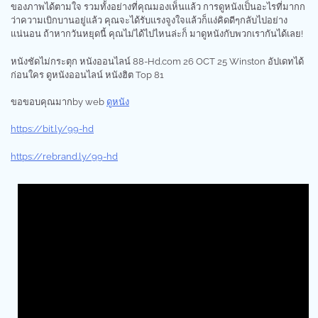
ของภาพได้ตามใจ รวมทั้งอย่างที่คุณมองเห็นแล้ว การดูหนังเป็นอะไรที่มากก
ว่าความเบิกบานอยู่แล้ว คุณจะได้รับแรงจูงใจแล้วก็แง่คิดดีๆกลับไปอย่าง
แน่นอน ถ้าหากวันหยุดนี้ คุณไม่ได้ไปไหนล่ะก็ มาดูหนังกับพวกเรากันได้เลย!
หนังชัดไม่กระตุก หนังออนไลน์ 88-Hd.com 26 OCT 25 Winston อัปเดทได้
ก่อนใคร ดูหนังออนไลน์ หนังฮิต Top 81
ขอขอบคุณมากby web
ดูหนัง
https://bit.ly/99-hd
https://rebrand.ly/99-hd