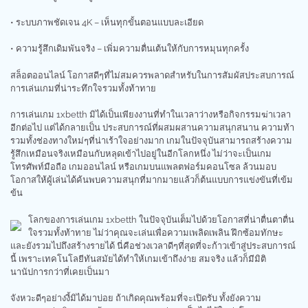
• ระบบภาพชัดเจน 4K – เห็นทุกขั้นตอนแบบละเอียด
• ความรู้สึกเดิมพันจริง – เพิ่มความตื่นเต้นให้กับการหมุนทุกครั้ง
สล็อตออนไลน์ โอกาสดีๆที่ไม่สมควรพลาดสำหรับในการสัมผัสประสบการณ์
การเล่นเกมที่น่าระทึกใจรวมทั้งท้าทาย
การเล่นเกม 1xbetth มิได้เป็นเพียงงานที่ทำในเวลาว่างหรือกิจกรรมฆ่าเวลา
อีกต่อไป แต่ได้กลายเป็น ประสบการณ์ที่ผสมผสานความสนุกสนาน ความท้า
รวมทั้งช่องทางใหม่ๆที่น่าเร้าใจอย่างมาก เกมในปัจจุบันสามารถสร้างความ
รู้สึกเหมือนจริงเหมือนกับหลุดเข้าไปอยู่ในอีกโลกหนึ่ง ไม่ว่าจะเป็นเกม
โทรศัพท์มือถือ เกมออนไลน์ หรือเกมบนแพลตฟอร์มคอนโซล ล้วนมอบ
โอกาสให้ผู้เล่นได้ค้นพบความสนุกที่มากมายแล้วก็ต้นแบบการแข่งขันที่เข้ม
ข้น
โลกของการเล่นเกม 1xbetth ในปัจจุบันเต็มไปด้วยโอกาสที่น่าตื่นตาตื่น
ใจรวมทั้งท้าทาย ไม่ว่าคุณจะเล่นเพื่อความเพลิดเพลิน ฝึกซ้อมทักษะ
และยังรวมไปถึงสร้างรายได้ นี่คือช่วงเวลาดีๆที่สุดที่จะก้าวเข้าสู่ประสบการณ์
นี้ เพราะเทคโนโลยีทันสมัยได้ทำให้เกมเข้าถึงง่าย สมจริง แล้วก็มีมิติ
นานัปการกว่าที่เคยเป็นมา
จังหวะดีๆอย่างงี้มิได้มาบ่อย ถ้าเกิดคุณพร้อมที่จะเปิดรับ ทั้งยังความ