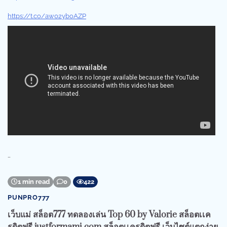
https://t.co/aw02yboAZP
…
1 min read
0
422
PUNPRO777
เว็บแม่ สล็อต777 ทดลองเล่น Top 60 by Valorie สล็อตเเค