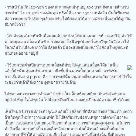
• วางเป้าไม่เกิน 20-30% ของทุน: หากคุณมีทุนอยู่ 500 บาท ตั้งหมายสำหรับ
การทำกำไร 20-30% ของเงินทุน หรือก็คือ 100-150 บาทต่อวัน มันก็เพียงพอ
ต่อการต่อยอดไปเรื่อยๆแล้วล่ะครับ ไม่ต้องเล่นได้มาก แม้กระนั้นเล่นได้ทุกวัน
ดีมากยิ่งกว่า
• ได้แล้วหยุดโดยทันที: เมื่อคุณเล่น pgslot ได้ตามแผนการที่วางเอาไว้แล้ว ให้
ท่านหยุดเล่น สล็อต ทันที การสะสมกำไรนิดๆหน่อยๆในทุกวี่ทุกวันจึงควรไม่
โลภเกินไป เนื่องจากว่าในที่สุดแล้ว มันจะแปลงเป็นผลกำไรก้อนใหญ่ขณะที่
คุณถอนออกมาอยู่ดี
• ใช้เกมเบทต่ำสปินนาน: เกมสล็อตที่ช่วยให้คุณเล่น สล็อต ได้นานขึ้น
แล้วก็ยังช่วยคุมงบง่ายดายมากยิ่งขึ้นนั้น ควรเป็นเกมเบทต่ำ อาทิเช่น
อาจเริ่มต้นเบท pgslot ที่ 1-2 บาทแค่นั้น เกมแบบงี้จะเหมาะกับการทำกำไรใน
ระยะยาวแล้วก็ตั้งความมุ่งหมายรายวันด้วย
ไม่พลาดแนวทางการทำผลกำไรกับ เว็บสล็อตที่ยอดเยี่ยม บันเทิงใจกับเกม
pgslot ที่ถูกใจได้ทุกวัน โบนัสเครดิตฟรีเยอะ ลงทะเบียนสมัครสมาชิกได้เลย!
เห็นไหมครับว่า แม้กระทั่งคุณเล่นกับเว็บ สล็อต ที่ดีที่สุดอย่างเราปั่นแตก แต่ว่า
ถ้าเกิดคุณไม่มีการวางแผนที่ดี ไม่ได้เตรียมรับมือกับเหตุการณ์ต่างๆไม่ว่าจะ
เป็นการแปลงเกม ปั่นแตก66 ในเวลาที่สมควร การกำหนดจุดมุ่งหมายในการ
ทำเงินที่สามารถทำเป็น และอื่นๆอีกมากมาย มันก็ล้วนแล้วแต่เป็นต้นสาย
ปลายเหตุที่ทำให้ท่านมีความเสี่ยงในการเล่นมากยิ่งขึ้นเท่านั้น สิ่งที่คุณจะ