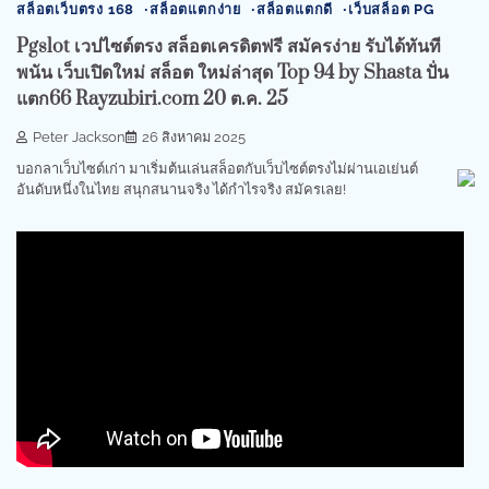
สล็อตเว็บตรง 168
สล็อตแตกง่าย
สล็อตแตกดี
เว็บสล็อต PG
Pgslot เวปไซต์ตรง สล็อตเครดิตฟรี สมัครง่าย รับได้ทันที
พนัน เว็บเปิดใหม่ สล็อต ใหม่ล่าสุด Top 94 by Shasta ปั่น
แตก66 Rayzubiri.com 20 ต.ค. 25
Peter Jackson
26 สิงหาคม 2025
บอกลาเว็บไซต์เก่า มาเริ่มต้นเล่นสล็อตกับเว็บไซต์ตรงไม่ผ่านเอเย่นต์
อันดับหนึ่งในไทย สนุกสนานจริง ได้กำไรจริง สมัครเลย!