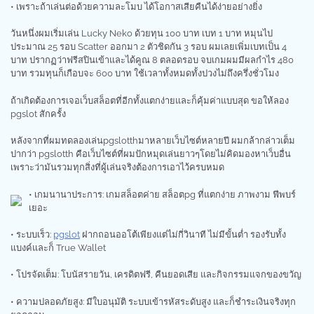
• เพราะถ้าเล่นต่อด้วยความละโมบ ได้โอกาสเสียคืนได้ง่ายอย่างยิ่ง
วันหนึ่งผมเริ่มเล่น Lucky Neko ด้วยทุน 100 บาท เบท 1 บาท หมุนไป
ประมาณ 25 รอบ Scatter ออกมา 2 ตัวชิดกัน 3 รอบ ผมเลยเพิ่มเบทเป็น 4
บาท ปรากฏว่าฟรีสปินเข้าและได้คูณ 8 ตลอดรอบ จบเกมผมมีผลกำไร 480
บาท รวมทุนก็เกือบจะ 600 บาท ใช้เวลาทั้งหมดทั้งปวงไม่ถึงครึ่งชั่วโมง
ถ้าเกิดต้องการเจอเว็บสล็อตที่อีกทั้งแตกง่ายและก็คุ้มค่าแบบสุด ขอให้ลอง
pgslot สักครั้ง
หลังจากที่ผมทดลองเล่นpgslotthมาหลายเว็บไซต์หลายปี ผมกล้ากล่าวเต็ม
ปากว่า pgslotth คือเว็บไซต์ที่ผมปักหมุดเล่นยาวๆโดยไม่คิดมองหาเว็บอื่น
เพราะว่ามันรวมทุกสิ่งที่ผู้เล่นจริงต้องการเอาไว้ครบหมด
• เกมนานาประการ: เกมสล็อตค่าย สล็อตpg ที่แตกง่าย ภาพงาม ฟีพบร์
เยอะ
• ระบบเร็ว:
pgslot
ฝากถอนออโต้เพียงแต่ไม่กี่วินาที ไม่มีขั้นต่ำ รองรับทั้ง
แบงค์และก็ True Wallet
• โปรจัดเต็ม: โบนัสรายวัน, เครดิตฟรี, คืนยอดเสีย และกิจกรรมแจกของขวัญ
• ความปลอดภัยสูง: มีใบอนุมัติ ระบบเข้ารหัสระดับสูง และก็ชำระเงินจริงทุก