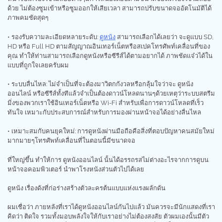
ด้วย ไม่ต้องซูมเข้าหรือซูมออกให้เสียเวลา สามารถปรับขนาดจออัตโนมัติได้
ภาพคมชัดสุดๆ
• รองรับความละเอียดหลายระดับ:
ดูหนัง
สามารถเลือกได้เลยว่า จะดูแบบ SD,
HD หรือ Full HD ตามสัญญาณอินเทอร์เน็ตหรือสเปคโทรศัพท์เคลื่อนที่ของ
คุณ ทำให้ท่านสามารถเลือกดูหนังหรือซีรีส์ได้ตามอยากได้ ภาพชัดแจ๋วได้ใน
แบบที่ถูกใจเลยครับผม
• ระบบลื่นไหล: ไม่จำเป็นที่จะต้องมาวิตกกังวลหรือกลุ้มใจว่าจะ ดูหนัง
ออนไลน์ หรือซีรีส์ทั้งทีแล้วจำเป็นต้องดาวน์โหลดนานๆด้วยเหตุว่าระบบสตรีม
มิ่งของพวกเราใช้อินเทอร์เน็ตหรือ Wi-Fi สำหรับเพื่อการดาวน์โหลดที่เร็ว
ทันใจ เหมาะกับประสบการณ์สำหรับการมองผ่านหน้าจอได้อย่างลื่นไหล
• เหมาะสมกับคนยุคใหม่: การดูหนังผ่านมือถือคือสิ่งที่ตอบปัญหาคนสมัยใหม่
มากมายๆโทรศัพท์เคลื่อนที่ในตอนนี้มีขนาดจอ
ที่ใหญ่ขึ้น ทำให้การ ดูหนังออนไลน์ นั้นได้อรรถรสไม่ต่างอะไรจากการดูบน
หน้าจอคอมพิวเตอร์ นำพาโรงหนังส่วนตัวไปได้เลย
ดูหนัง เรื่องดังที่ก่อร่างสร้างตัวละครต้นแบบแห่งแรงผลักดัน
ผมเชื่อว่า ภายหลังที่เราได้ดูหนังออนไลน์กันไปแล้ว มันควรจะมีนักแสดงที่เรา
คิดว่า ติดใจ รวมทั้งมอบพลังใจให้กับเราอย่างไม่ต้องสงสัย ตัวผมเองนั้นมีตัว