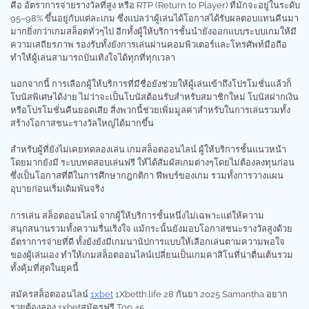
คือ อัตราการจ่ายรางวัลที่สูง หรือ RTP (Return to Player) ที่มักจะอยู่ในระดับ
95–98% ขึ้นอยู่กับแต่ละเกม ซึ่งแปลว่าผู้เล่นได้โอกาสได้รับผลตอบแทนคืนมา
มากยิ่งกว่าเกมสล็อตทั่วๆไป อีกทั้งผู้ให้บริการชั้นนำยังออกแบบระบบเกมให้มี
ความเสถียรภาพ รองรับทั้งยังการเล่นผ่านคอมพิวเตอร์และโทรศัพท์มือถือ
ทำให้ผู้เล่นสามารถบันเทิงใจได้ทุกที่ทุกเวลา
นอกจากนี้ การเลือกผู้ให้บริการที่มีชื่อยังช่วยให้ผู้เล่นเข้าถึงโปรโมชั่นแล้วก็
โบนัสพิเศษได้ง่าย ไม่ว่าจะเป็นโบนัสต้อนรับสำหรับสมาชิกใหม่ โบนัสฝากเงิน
หรือโปรโมชั่นคืนยอดเสีย สิ่งพวกนี้ช่วยเพิ่มมูลค่าสำหรับในการเล่นรวมทั้ง
สร้างโอกาสชนะรางวัลใหญ่ได้มากขึ้น
สำหรับผู้ที่ยังไม่เคยทดลองเล่น เกมสล็อตออนไลน์ ผู้ให้บริการชั้นแนวหน้า
โดยมากยังมี ระบบทดสอบเล่นฟรี ให้ได้สัมผัสเกมต่างๆโดยไม่ต้องลงทุนก่อน
ซึ่งเป็นโอกาสที่ดีในการศึกษากฎกติกา ฟีพบร์ของเกม รวมทั้งการวางแผน
อุบายก่อนเริ่มเดิมพันจริง
การเล่น สล็อตออนไลน์ จากผู้ให้บริการชั้นหนึ่งไม่เฉพาะแต่ให้ความ
สนุกสนานรวมทั้งความรื่นเริงใจ แม้กระนั้นยังมอบโอกาสชนะรางวัลสูงด้วย
อัตราการจ่ายที่ดี ทั้งยังยังมีเกมนานัปการแบบให้เลือกเล่นตามความพอใจ
ของผู้เล่นเอง ทำให้เกมสล็อตออนไลน์เปลี่ยนเป็นเกมคาสิโนที่น่าตื่นเต้นรวม
ทั้งคุ้มที่สุดในยุคนี้
สมัครสล็อตออนไลน์
1xbet
1Xbetth.life 28 กันยา 2025 Samantha อยาก
รวยต้องลอง 1xbetสมัครฟรี Top 45