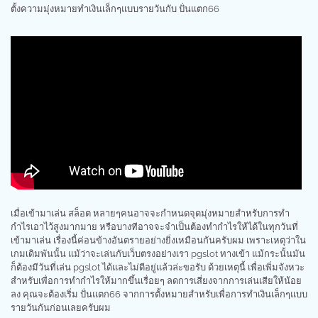
ตั้งความมุ่งหมายทำเงินเล็กๆแบบรายวันกับ ปั่นแตก66
เมื่อเข้ามาเล่น สล็อต หลายๆคนอาจจะกำหนดจุดมุ่งหมายสำหรับการทำ
กำไรเอาไว้สูงมากมาย หรือบางทีอาจจะจำเป็นต้องทำกำไรให้ได้ในทุกวันที่
เข้ามาเล่น เรื่องนี้ค่อนข้างอันตรายอย่างยิ่งเหมือนกันครับผม เพราะเหตุว่าใน
เกมเดิมพันนั้น แม้ว่าจะเล่นกับเว็บตรงอย่างเรา pgslot ทางเข้า แม้กระนั้นมัน
ก็ต้องมีวันที่เล่น pgslot ได้และไม่ดีอยู่แล้วล่ะขอรับ ด้วยเหตุนี้ เพื่อเพิ่มจังหวะ
สำหรับเพื่อการทำกำไรให้มากขึ้นเรื่อยๆ ลดการเสี่ยงจากการเล่นเสียให้น้อย
ลง คุณจะต้องเริ่ม ปั่นแตก66 จากการตั้งหมายสำหรับเพื่อการทำเงินเล็กๆแบบ
รายวันกันก่อนเลยครับผม