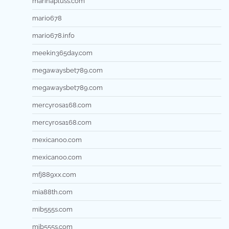
marinapluss.com
mario678
mario678.info
meekin365day.com
megawaysbet789.com
megawaysbet789.com
mercyrosa168.com
mercyrosa168.com
mexicanoo.com
mexicanoo.com
mfj889xx.com
mia88th.com
mib555s.com
mib555s.com