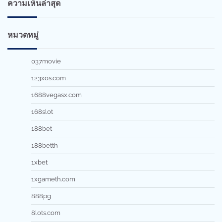
ความเห็นล่าสุด
หมวดหมู่
037movie
123xos.com
1688vegasx.com
168slot
188bet
188betth
1xbet
1xgameth.com
888pg
8lots.com