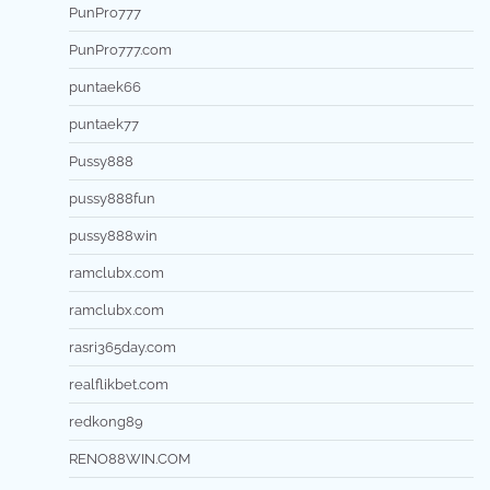
PunPro777
PunPro777.com
puntaek66
puntaek77
Pussy888
pussy888fun
pussy888win
ramclubx.com
ramclubx.com
rasri365day.com
realflikbet.com
redkong89
RENO88WIN.COM