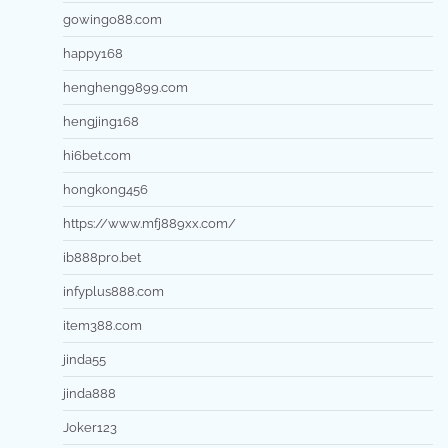
gowingo88.com
happy168
hengheng9899.com
hengjing168
hi6bet.com
hongkong456
https://www.mfj889xx.com/
ib888pro.bet
infyplus888.com
item388.com
jinda55
jinda888
Joker123