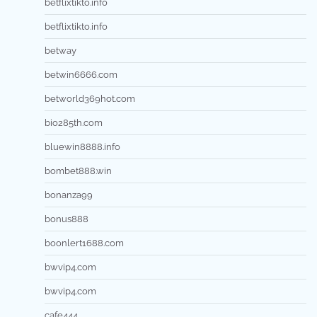
betflixtikto.info
betflixtikto.info
betway
betwin6666.com
betworld369hot.com
bio285th.com
bluewin8888.info
bombet888.win
bonanza99
bonus888
boonlert1688.com
bwvip4.com
bwvip4.com
cafe444