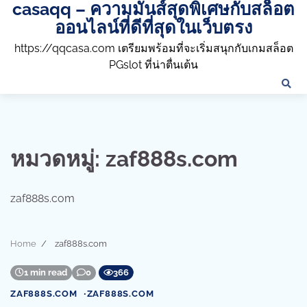
casaqq – ความมันส์สุดพิเศษกับสล็อต
Skip
to
ออนไลน์ที่ดีที่สุดในเว็บตรง
content
https://qqcasa.com เตรียมพร้อมที่จะเริ่มสนุกกับเกมสล็อต
PGslot ที่น่าตื่นเต้น
หมวดหมู่:
zaf888s.com
zaf888s.com
Home
zaf888s.com
1 min read
0
366
ZAF888S.COM
ZAF888S.COM