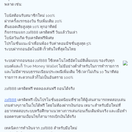
พลาด เช่น:
โบนัสต้อนรับสมาชิกใหม่ 100%
ฝากครั้งแรกของวัน รับเพิ่มเติม 20%
คืนยอดเสียสูงสุด 10% ทุกอาทิตย์
กิจกรรมแจก zaf888 เครดิตฟรี วันแล้ววันเล่า
โบนัสวันเกิด รับเครดิตฟรีพิเศษ
โปรโมชั่นแนะนำเพื่อนพ้อง รับค่าคอมมิชชั่นสูงสุด 5%
ระบบฝากถอนอัตโนมัติ เร็วทันใจที่สุดในไทย
ระบบฝากถอนของ zaf888 ใช้เทคโนโลยีอัตโนมัติเต็มแบบ รองรับทุก
แบงค์และก็ True Money Wallet ไม่มีอย่างต่ำสำหรับในการทำรายการ
และไม่มีค่าขนบธรรมเนียมประเพณีเพิ่มเติม ใช้เวลาไม่เกิน 10 วินาทีต่อ
รายการ สะดวกแล้วก็ไม่เป็นอันตราย 100%
zaf888 เครดิตฟรี ทดลองเล่นฟรี ถอนได้จริง
zaf888
เครดิตฟรี เป็นโปรโมชั่นยอดนิยมที่ช่วยให้ผู้เล่นสามารถทดสอบเล่น
เกมต่างๆภายในเว็บได้ฟรี โดยไม่ต้องฝากเงินก่อน เหมาะสำหรับมือใหม่ที่
อยากทดสอบระบบหรือศึกษาแนวทางการเล่นก่อนเริ่มเดิมพันจริง และเมื่อทำ
ยอดครบตามเงื่อนไขก็สามารถเบิกเงินได้จริง
เทคนิคการทำเงินจาก zaf888 สำหรับมือใหม่