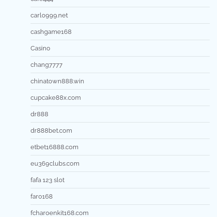
carlo999.net
cashgame168
Casino
chang7777
chinatown888.win
cupcake88x.com
dr888
dr888bet.com
etbet16888.com
eu369clubs.com
fafa 123 slot
faro168
fcharoenkit168.com