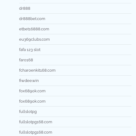
dr888
dr888bet.com
etbet16888.com
eu369clubs.com
fafa 123 slot
faro168
fcharoenkit168.com
fiwdee.win
fox689ok.com
fox689ok.com
fullslotpg
fullslotpg168.com
fullslotpg168.com