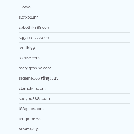
Slotxo
slotxo24hr
spbetflik888.com
sqgame555s.com
sretthi99
ssc168.com
ssc915casino.com
ssgame666 เข้าสู่ระบบ
starrich99.com
sudyod888s.com
t88golds.com
tangtem168
temmax69