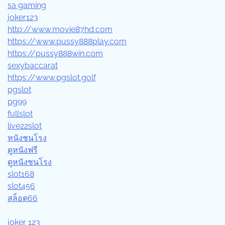
sa gaming
joker123
http://www.movie87hd.com
https://www.pussy888play.com
https://pussy888win.com
sexybaccarat
https://www.pgslot.golf
pgslot
pg99
fullslot
live22slot
หนังชนโรง
ดูหนังฟรี
ดูหนังชนโรง
slot168
slot456
สล็อต66
joker 123