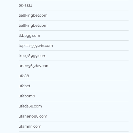
texas24
tia8kingbet.com
tia8kingbet.com
tkbpgg.com
topstar359win.com
tree78999.com
udee365day.com
ufa88
ufabet
ufabomb
ufad168.com
ufaheno88.com
ufamnn.com