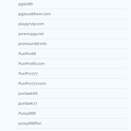
pgslotth
pgzeus88win.com
play97vip.com
power999.net
premium66.info
PunPro66
PunPro66.com
PunPro777
PunPro777.com
puntaek66
puntaek77
Pussy888
pussy888fun