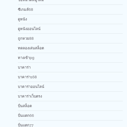
ซีเกมส์68
ดูหนัง
ดูหนังออนไลน์
ถูกหวย88
ทดลองเล่นสล็อต
ทางเข้าpg
บาคาร่า
บาคาร่า168
บาคาร่าออนไลน์
บาคาร่าเว็บตรง
ปั่นสล็อต
ปั่นแตก66
ปั่นแตก77