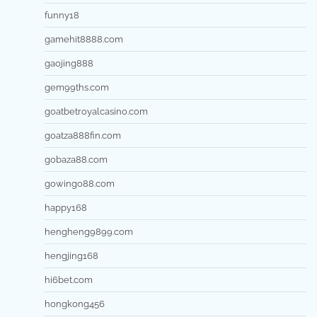
funny18
gamehit8888.com
gaojing888
gem99ths.com
goatbetroyalcasino.com
goatza888fin.com
gobaza88.com
gowingo88.com
happy168
hengheng9899.com
hengjing168
hi6bet.com
hongkong456