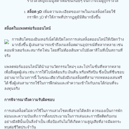
รางวัลใหญ่จะมีมูลค่าเพิ่มขึ้นเรื่อยๆ จนกว่าจะมีผู้ถูกรางวัล
สล็อต 3D
: เพิ่มความละเอียดของภาพในเกมสล็อตโดยใช้
กราฟิก 3D ทำให้ภาพที่ปรากฏดูมีมิติมากยิ่งขึ้น
สล็อตในแพลตฟอร์มออนไลน์
การเติบโตของอินเทอร์เน็ตได้เปิดโลกการเล่นสล็อตออนไลน์ให้เปิดกว้าง
มากยิ่งขึ้น ผู้เล่นสามารถเข้าถึงเกมสล็อตผ่านอุปกรณ์ที่หลากหลาย เช่น
คอมพิวเตอร์และสมาร์ทโฟน โดยที่ไม่ต้องเดินทางไปยังคาสิโนที่เป็นสถานที่
จริง
แพลตฟอร์มออนไลน์ได้นำเอานวัตกรรมใหม่ๆ และโปรโมชั่นที่หลากหลาย
เพื่อดึงดูดผู้เล่น เช่น การให้โบนัสต้อนรับ เงินคืน หรือฟรีสปิน ซึ่งเป็นที่ชื่นชอบ
อย่างมากในวงการนี้ ในขณะเดียวกันยังมีเกมสล็อตที่สามารถทดลองเล่นฟรี
ได้ ซึ่งผู้เล่นสามารถใช้ในการฝึกฝนและทำความเข้าใจกับเกมได้ก่อนที่จะ
ลงทุนจริง
การพิจารณาถึงความรับผิดชอบ
การเล่นสล็อตไม่ควรใช้ในการแสวงโชคเพื่อรายได้หลัก ควรมองเป็นการพัก
ผ่อนและความบันเทิง การตั้งงบประมาณในการเล่นและการยึดติดกับเกม
อย่างมีสตินั้นเป็นสิ่งจำเป็น เพื่อป้องกันไม่ให้เกิดความสูญเสียที่อาจมีผลกระ
ทบต่อชีวิตประจำวัน