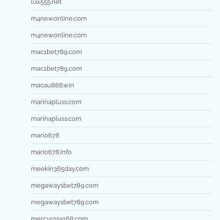
lux555.net
m4newonline.com
m4newonline.com
mac1bet789.com
mac1bet789.com
macau888.win
marinapluss.com
marinapluss.com
mario678
mario678.info
meekin365day.com
megawaysbet789.com
megawaysbet789.com
mercyrosa168.com