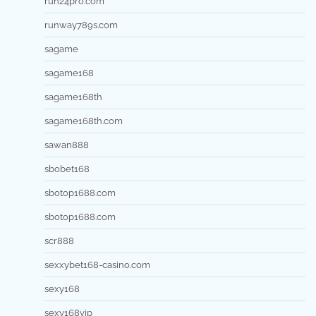
run24pro.com
runway789s.com
sagame
sagame168
sagame168th
sagame168th.com
sawan888
sbobet168
sbotop1688.com
sbotop1688.com
scr888
sexxybet168-casino.com
sexy168
sexy168vip