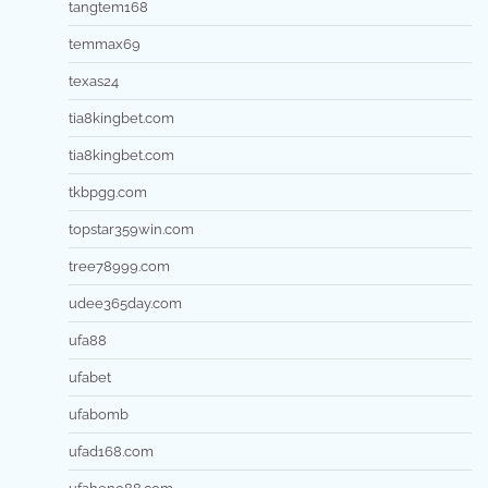
tangtem168
temmax69
texas24
tia8kingbet.com
tia8kingbet.com
tkbpgg.com
topstar359win.com
tree78999.com
udee365day.com
ufa88
ufabet
ufabomb
ufad168.com