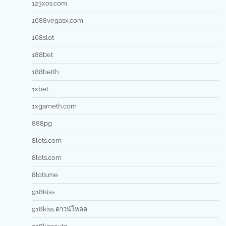
123xos.com
1688vegasx.com
168slot
188bet
188betth
1xbet
1xgameth.com
888pg
8lots.com
8lots.com
8lots.me
918Kiss
918kiss ดาวน์โหลด