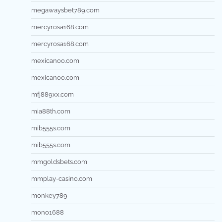
megawaysbet789.com
mercyrosa168.com
mercyrosa168.com
mexicanoo.com
mexicanoo.com
mfj889xx.com
mia88th.com
mib555s.com
mib555s.com
mmgoldsbets.com
mmplay-casino.com
monkey789
mono1688