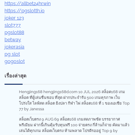
https://allbet24hr.win
https://pgslotth.io
joker 123
slot777
pgslot88
betway
jokerasia
pg slot
gogoslot
เรื่องล่าสุด
Hengjing168 hengjing168d.com 10 JUL 2026 สล็อต168 เกม
สล็อต ที่ผู้เล่นชื่นชอบ ที่สุด ฝากประจำรับ 500 เกมคุรภาพ เว็บ
โปร่งใส ไลฟ์สด สล็อต ยิงปลา กีฬา ไพ่ สล็อต168 ที่ 1 ของเอเชีย Top
77 by Janessa
สล็อตเว็บตรง 9 AUG 69 สล็อต168 เกมสดภาพชัด บรรยากาศ
พรีเมียม ฝากนี้เกินคุ้มรับทุนฟรี 100 จ่ายตรง กี่ล้านก็จ่าย คัดมาแล้ว
เล่นได้ทุกเกม สล็อตเว็บตรง ห้ามพลาด โปรดีรออยู่ Top 9 by