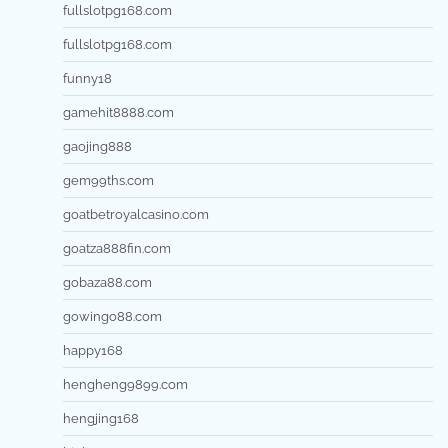
fullslotpg168.com
fullslotpg168.com
funny18
gamehit8888.com
gaojing888
gem99ths.com
goatbetroyalcasino.com
goatza888fin.com
gobaza88.com
gowingo88.com
happy168
hengheng9899.com
hengjing168