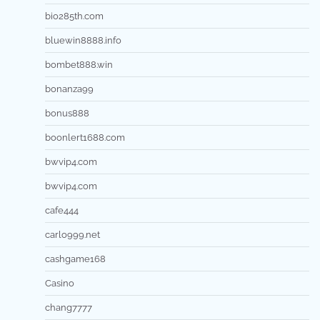
bio285th.com
bluewin8888.info
bombet888.win
bonanza99
bonus888
boonlert1688.com
bwvip4.com
bwvip4.com
cafe444
carlo999.net
cashgame168
Casino
chang7777