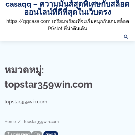
casaqq – ความมันส์สุดพิเศษกับสล็อต
Skip
to
ออนไลน์ที่ดีที่สุดในเว็บตรง
content
https://qqcasa.com เตรียมพร้อมที่จะเริ่มสนุกกับเกมสล็อต
PGslot ที่น่าตื่นเต้น
หมวดหมู่:
topstar359win.com
topstar359win.com
Home
topstar359win.com
1 min read
0
416