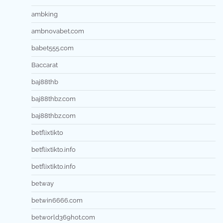
ambking
ambnovabet.com
babet555.com
Baccarat
baj88thb
baj88thbz.com
baj88thbz.com
betflixtikto
betflixtikto.info
betflixtikto.info
betway
betwin6666.com
betworld369hot.com