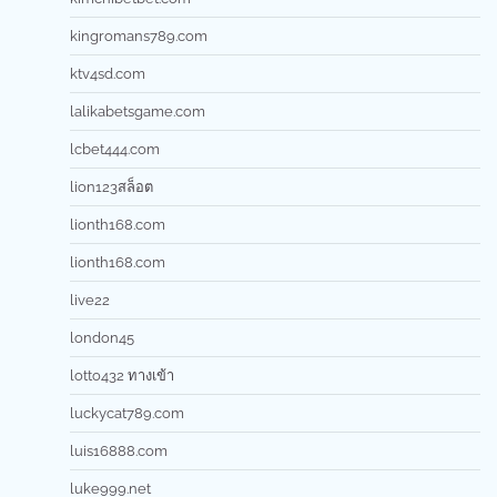
kingromans789.com
ktv4sd.com
lalikabetsgame.com
lcbet444.com
lion123สล็อต
lionth168.com
lionth168.com
live22
london45
lotto432 ทางเข้า
luckycat789.com
luis16888.com
luke999.net