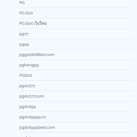
PG
PG Slot
PG Slot เว็บใหม่
pg77
pg99
pggold168bet.com
pgheng99
PGSlot
pgslot77
pgslot77.com
pgslot99
pgslot9999.co
pgslot999bets.com