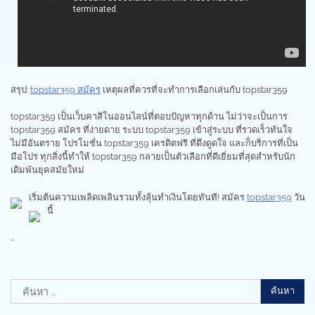
สรุป:
topstar359 สมัคร
เหตุผลที่ควรที่จะทำการเลือกเล่นกับ topstar359
topstar359 เป็นเว็บคาสิโนออนไลน์ที่ตอบปัญหาทุกด้าน ไม่ว่าจะเป็นการ
topstar359 สมัคร ที่ง่ายดาย ระบบ topstar359 เข้าสู่ระบบ ที่รวดเร็วทันใจ
ไม่มีอันตราย โปรโมชั่น topstar359 เครดิตฟรี ที่ดึงดูดใจ และก็บริการที่เป็น
มือโปร ทุกสิ่งนี้ทำให้ topstar359 กลายเป็นตัวเลือกที่ดีเยี่ยมที่สุดสำหรับนัก
เดิมพันยุคสมัยใหม่
เริ่มต้นความเพลิดเพลินรวมทั้งลุ้นทำเงินโดยทันที! สมัคร
topstar359
วัน
นี้
…
ค้นหา
สำหรับ: