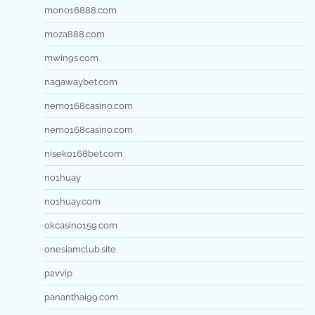
mono16888.com
moza888.com
mwin9s.com
nagawaybet.com
nemo168casino.com
nemo168casino.com
niseko168bet.com
no1huay
no1huay.com
okcasino159.com
onesiamclub.site
p2vvip
pananthai99.com