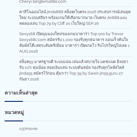
Cheryl tangtem168e.com
คาสิโนออนไลน์ jinda888 สล็อตเว็บตรง 2026 ประสบการณ์เล่นยุค
ใหม่ ระบบเสถียร พร้อมเกมให้เลือกมากมาย เว็บตรง Jin888.asia
ทดลองเล่น Top 79 by Cliff 20 เว็บใหญ่ SEP 26
Sexy168 เปิดมุมมองใหม่ของเกมบาคาร่า Top 100 by Trevor
Sexy168c.com สมัครรับ 1,000 รองรับทุกธนาคาร ถอนเร็วทันใจ
สัมผัสโต๊ะสดระดับพรีเมียม บาคาร่า เปิดเกมไว รับโปรใหญ่ไปเลย 1
AUG 2026
สล็อต55 มาตรฐานดี ระบบแน่น เล่นแล้วสบายใจ แคชแบค ยิงปลา
รับ 10% ทุนน้อย สอยเงินแสน ระบบทันสมัย รองรับทุกไลฟ์สไตล์
jinda55 สมัครไว้ก่อน คุ้มกว่า Top 39 by Swen jin55.guru 27
กันยา 2026
ความเห็นล่าสุด
หมวดหมู่
037movie