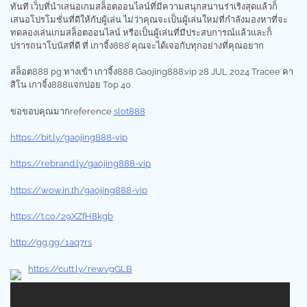
ทันที เว็บที่นำเสนอเกมสล็อตออนไลน์ที่มีความสนุกสนานร่าเริงสุดแล้วก็
เสนอโปรโมชั่นที่ดีให้กับผู้เล่น ไม่ว่าคุณจะเป็นผู้เล่นใหม่ที่กำลังมองหาที่จะ
ทดลองเล่นเกมสล็อตออนไลน์ หรือเป็นผู้เล่นที่มีประสบการณ์แล้วและก็
ปรารถนาโบนัสที่ดี ที่ เกาจิ้ง888 คุณจะได้เจอกับทุกอย่างที่คุณอยาก
สล็อต888 pg ทางเข้า เกาจิ้ง888 Gaojing888.vip 28 JUL 2024 Tracee คา
สิโน เกาจิ้ง888แจกบ่อย Top 40
ขอขอบคุณมากreference
slot888
https://bit.ly/gaojing888-vip
https://rebrand.ly/gaojing888-vip
https://wow.in.th/gaojing888-vip
https://t.co/29XZfH8kgb
http://gg.gg/1aq7rs
https://cutt.ly/rewvgGLB