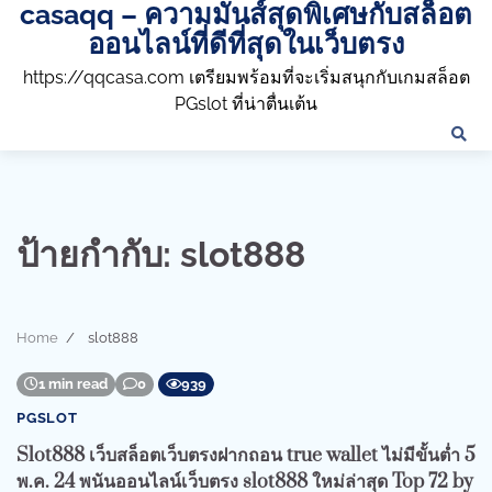
casaqq – ความมันส์สุดพิเศษกับสล็อต
Skip
to
ออนไลน์ที่ดีที่สุดในเว็บตรง
content
https://qqcasa.com เตรียมพร้อมที่จะเริ่มสนุกกับเกมสล็อต
PGslot ที่น่าตื่นเต้น
ป้ายกำกับ:
slot888
Home
slot888
1 min read
0
939
PGSLOT
Slot888 เว็บสล็อตเว็บตรงฝากถอน true wallet ไม่มีขั้นต่ำ 5
พ.ค. 24 พนันออนไลน์เว็บตรง slot888 ใหม่ล่าสุด Top 72 by