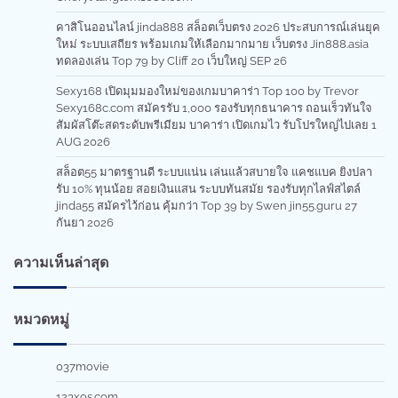
คาสิโนออนไลน์ jinda888 สล็อตเว็บตรง 2026 ประสบการณ์เล่นยุค
ใหม่ ระบบเสถียร พร้อมเกมให้เลือกมากมาย เว็บตรง Jin888.asia
ทดลองเล่น Top 79 by Cliff 20 เว็บใหญ่ SEP 26
Sexy168 เปิดมุมมองใหม่ของเกมบาคาร่า Top 100 by Trevor
Sexy168c.com สมัครรับ 1,000 รองรับทุกธนาคาร ถอนเร็วทันใจ
สัมผัสโต๊ะสดระดับพรีเมียม บาคาร่า เปิดเกมไว รับโปรใหญ่ไปเลย 1
AUG 2026
สล็อต55 มาตรฐานดี ระบบแน่น เล่นแล้วสบายใจ แคชแบค ยิงปลา
รับ 10% ทุนน้อย สอยเงินแสน ระบบทันสมัย รองรับทุกไลฟ์สไตล์
jinda55 สมัครไว้ก่อน คุ้มกว่า Top 39 by Swen jin55.guru 27
กันยา 2026
ความเห็นล่าสุด
หมวดหมู่
037movie
123xos.com