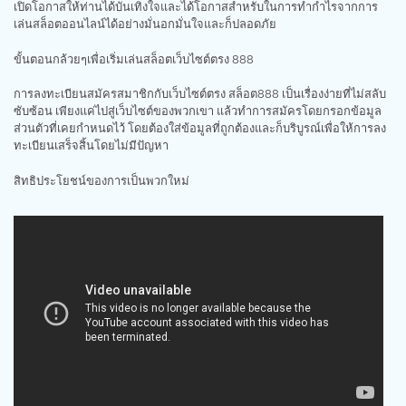
เปิดโอกาสให้ท่านได้บันเทิงใจและได้โอกาสสำหรับในการทำกำไรจากการ
เล่นสล็อตออนไลน์ได้อย่างมั่นอกมั่นใจและก็ปลอดภัย
ขั้นตอนกล้วยๆเพื่อเริ่มเล่นสล็อตเว็บไซต์ตรง 888
การลงทะเบียนสมัครสมาชิกกับเว็บไซต์ตรง สล็อต888 เป็นเรื่องง่ายที่ไม่สลับ
ซับซ้อน เพียงแค่ไปสู่เว็บไซต์ของพวกเขา แล้วทำการสมัครโดยกรอกข้อมูล
ส่วนตัวที่เคยกำหนดไว้ โดยต้องใส่ข้อมูลที่ถูกต้องและก็บริบูรณ์เพื่อให้การลง
ทะเบียนเสร็จสิ้นโดยไม่มีปัญหา
สิทธิประโยชน์ของการเป็นพวกใหม่