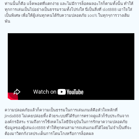
ท่านนั้นก็คือ แจ็คพอตที่แตกง่าย และไม่มีการล็อคผลอะไรก็ตามทั้งนั้น ทำให้
ทุกการเล่นเป็นไปอย่างเป็นธรรมรวมทั้งโปร่งใส นี่เป็นสิ่งที่ slot888 เอาใจใส่
เป็นพิเศษ เพื่อให้ผู้เล่นทุกคนได้รับความปลอดภัย 100% ในทุกๆการวางเดิม
พัน
ความปลอดภัยแล้วก็ความเป็นธรรมในการเล่นเกมส์คือหัวใจหลักที่
jinda888 ไม่เคยปล่อยทิ้ง ด้วยระบบที่ได้รับการตรวจดูแล้วก็รับประกันจาก
องค์กรอิสระ รวมถึงการใช้เทคโนโลยีปัจจุบันในการรักษาความปลอดภัย
ข้อมูลของผู้เล่นslot888 ทำให้ทุกคนสามารถเล่นเกมส์ได้โดยไม่จำเป็นที่จะ
ต้องมาวิตกกังวลประเด็นการโดนโกงหรือการล็อคผล