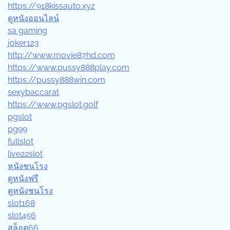
https://918kissauto.xyz
ดูหนังออนไลน์
sa gaming
joker123
http://www.movie87hd.com
https://www.pussy888play.com
https://pussy888win.com
sexybaccarat
https://www.pgslot.golf
pgslot
pg99
fullslot
live22slot
หนังชนโรง
ดูหนังฟรี
ดูหนังชนโรง
slot168
slot456
สล็อต66