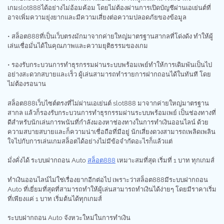
เกมslot888ได้อย่างไม่อ้อมค้อม โดยไม่ต้องผ่านการเปิดบัญชีผ่านเอเย่นต์ที่
อาจเพิ่มความยุ่งยากและมีความเสี่ยงต่อความปลอดภัยของข้อมูล
• สล็อต888ที่เป็นเว็บตรงมักมาจากค่ายใหญ่มาตรฐานสากลที่โด่งดัง ทำให้ผู้
เล่นเชื่อมั่นได้ในคุณภาพและความยุติธรรมของเกม
• รองรับกระบวนการทำธุรกรรมผ่านระบบพร้อมเพย์ทำให้การเดิมพันเป็นไป
อย่างสะดวกสบายและเร็ว ผู้เล่นสามารถทำรายการฝากถอนได้ในทันที โดย
ไม่ต้องรอนาน
สล็อต888เว็บไซต์ตรงที่ไม่ผ่านเอเย่นต์ slot888 มาจากค่ายใหญ่มาตรฐาน
สากล แล้วก็รองรับกระบวนการทำธุรกรรมผ่านระบบพร้อมเพย์ เป็นช่องทางที่
ดีสำหรับนักเล่นการพนันที่กำลังมองหาช่องทางในการทำเงินออนไลน์ ด้วย
ความสบายสบายและก็ความน่าเชื่อถือที่มีอยู่ นักเสี่ยงดวงสามารถเพลิดเพลิน
ใจไปกับการเล่นเกมสล็อตได้อย่างไม่มีข้อจำกัดอะไรก็แล้วแต่
มั่งคั่งได้ ระบบฝากถอน Auto
สล็อต888
เหมาะสมที่สุด เริ่มที่ 1 บาท ทุกเกมส์
ทำเงินออนไลน์ไม่ใช่เรื่องยากอีกต่อไป เพราะว่าสล็อต888มีระบบฝากถอน
Auto ที่เยี่ยมที่สุดที่สามารถทำให้ผู้เล่นสามารถทำเงินได้ง่ายๆ โดยมีราคาเริ่ม
ที่เพียงแค่ 1 บาท เริ่มต้นได้ทุกเกมส์
ระบบฝากถอน Auto จังหวะใหม่ในการทำเงิน