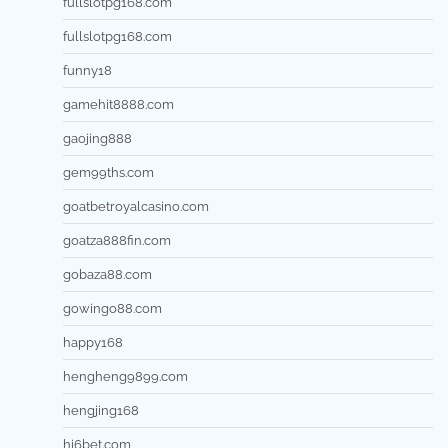
fullslotpg168.com
fullslotpg168.com
funny18
gamehit8888.com
gaojing888
gem99ths.com
goatbetroyalcasino.com
goatza888fin.com
gobaza88.com
gowingo88.com
happy168
hengheng9899.com
hengjing168
hi6bet.com