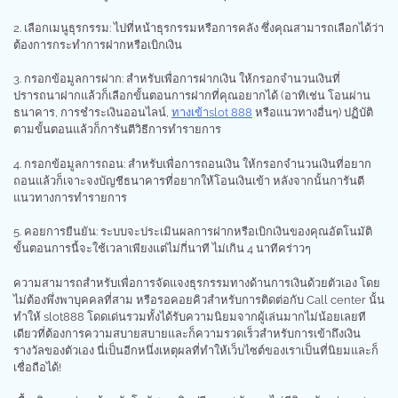
2. เลือกเมนูธุรกรรม: ไปที่หน้าธุรกรรมหรือการคลัง ซึ่งคุณสามารถเลือกได้ว่า
ต้องการกระทำการฝากหรือเบิกเงิน
3. กรอกข้อมูลการฝาก: สำหรับเพื่อการฝากเงิน ให้กรอกจำนวนเงินที่
ปรารถนาฝากแล้วก็เลือกขั้นตอนการฝากที่คุณอยากได้ (อาทิเช่น โอนผ่าน
ธนาคาร, การชำระเงินออนไลน์,
ทางเข้าslot 888
หรือแนวทางอื่นๆ) ปฏิบัติ
ตามขั้นตอนแล้วก็การันตีวิธีการทำรายการ
4. กรอกข้อมูลการถอน: สำหรับเพื่อการถอนเงิน ให้กรอกจำนวนเงินที่อยาก
ถอนแล้วก็เจาะจงบัญชีธนาคารที่อยากให้โอนเงินเข้า หลังจากนั้นการันตี
แนวทางการทำรายการ
5. คอยการยืนยัน: ระบบจะประเมินผลการฝากหรือเบิกเงินของคุณอัตโนมัติ
ขั้นตอนการนี้จะใช้เวลาเพียงแต่ไม่กี่นาที ไม่เกิน 4 นาทีคร่าวๆ
ความสามารถสำหรับเพื่อการจัดแจงธุรกรรมทางด้านการเงินด้วยตัวเอง โดย
ไม่ต้องพึ่งพาบุคคลที่สาม หรือรอคอยคิวสำหรับการติดต่อกับ Call center นั้น
ทำให้ slot888 โดดเด่นรวมทั้งได้รับความนิยมจากผู้เล่นมากไม่น้อยเลยที
เดียวที่ต้องการความสบายสบายและก็ความรวดเร็วสำหรับการเข้าถึงเงิน
รางวัลของตัวเอง นี่เป็นอีกหนึ่งเหตุผลที่ทำให้เว็บไซต์ของเราเป็นที่นิยมและก็
เชื่อถือได้!