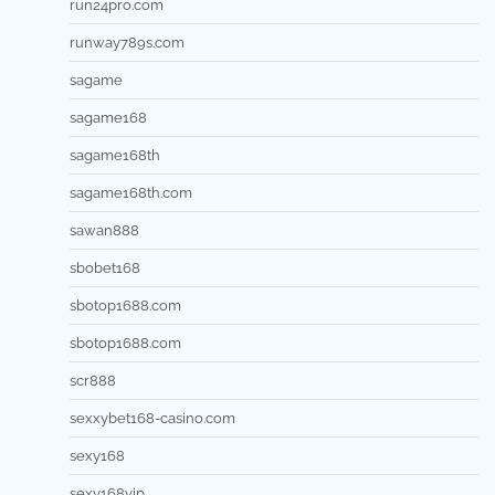
run24pro.com
runway789s.com
sagame
sagame168
sagame168th
sagame168th.com
sawan888
sbobet168
sbotop1688.com
sbotop1688.com
scr888
sexxybet168-casino.com
sexy168
sexy168vip