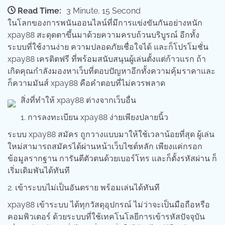
Read Time:
3 Minute, 15 Second
ในโลกของการพนันออนไลน์ที่มีการแข่งขันกันอย่างหนัก
xpay88 สะดุดตาขึ้นมาด้วยความครบถ้วนบริบูรณ์ อีกทั้ง
ระบบที่ใช้งานง่าย ความปลอดภัยเชื่อใจได้ และก็โปรโมชั่น
xpay88 เครดิตฟรี ที่พร้อมสนับสนุนผู้เล่นตั้งแต่ก้าวแรก ถ้า
เกิดคุณกำลังมองหาเว็บที่ตอบปัญหาอีกทั้งความคุ้มราคาและ
ก็ความมันส์ xpay88 คือคำตอบที่ไม่ควรพลาด
สิ่งที่ทำให้ xpay88 ต่างจากเว็บอื่น
1. การลงทะเบียน xpay88 ง่ายเพียงปลายนิ้ว
ระบบ xpay88 สมัคร ถูกวางแบบมาให้ใช้เวลาน้อยที่สุด ผู้เล่น
ใหม่สามารถสมัครได้ผ่านหน้าเว็บไซต์หลัก เพียงแค่กรอก
ข้อมูลรากฐาน การันตีตัวตนด้วยเบอร์โทร และก็ตั้งรหัสผ่าน ก็
เริ่มเดิมพันได้ทันที
2. เข้าระบบไม่เป็นอันตราย พร้อมเล่นได้ทันที
xpay88 เข้าระบบ ได้ทุกวัสดุอุปกรณ์ ไม่ว่าจะเป็นมือถือหรือ
คอมพิวเตอร์ ด้วยระบบที่ใช้เทคโนโลยีการเข้ารหัสปัจจุบัน