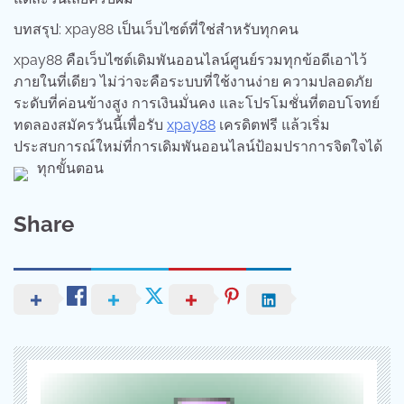
บทสรุป: xpay88 เป็นเว็บไซต์ที่ใช่สำหรับทุกคน
xpay88 คือเว็บไซต์เดิมพันออนไลน์ศูนย์รวมทุกข้อดีเอาไว้
ภายในที่เดียว ไม่ว่าจะคือระบบที่ใช้งานง่าย ความปลอดภัย
ระดับที่ค่อนข้างสูง การเงินมั่นคง และโปรโมชั่นที่ตอบโจทย์
ทดลองสมัครวันนี้เพื่อรับ
xpay88
เครดิตฟรี แล้วเริ่ม
ประสบการณ์ใหม่ที่การเดิมพันออนไลน์ป้อมปราการจิตใจได้
ทุกขั้นตอน
Share