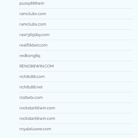
pussy888win
ramclubx.com
ramclubx.com
rasri365day.com
realflikbet.com
redkong89
RENO88WIN.COM
rich8188.com
rich8188.net
rizzbetx.com
rockstar66win.com
rockstar66win.com
royaleluxee.com