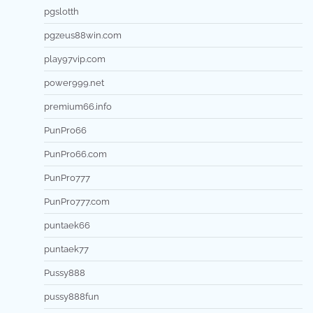
pgslotth
pgzeus88win.com
play97vip.com
power999.net
premium66.info
PunPro66
PunPro66.com
PunPro777
PunPro777.com
puntaek66
puntaek77
Pussy888
pussy888fun