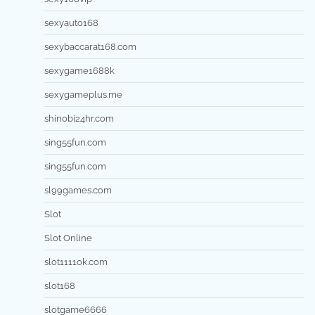
sexyauto168
sexybaccarat168.com
sexygame1688k
sexygameplus.me
shinobi24hr.com
sing55fun.com
sing55fun.com
sl99games.com
Slot
Slot Online
slot1111ok.com
slot168
slotgame6666