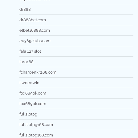
dr888
dr888bet.com
etbet16888.com
eu369clubs.com
fafa 123 slot
faro168
fcharoenkit168.com
fiwdee.win
fox689ok.com
fox689ok.com
fullslotpg
fullslotpg168.com
fullslotpg168.com