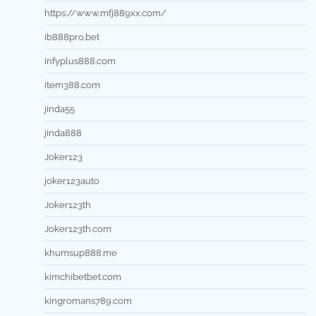
https://www.mfj889xx.com/
ib888pro.bet
infyplus888.com
item388.com
jinda55
jinda888
Joker123
joker123auto
Joker123th
Joker123th.com
khumsup888.me
kimchibetbet.com
kingromans789.com