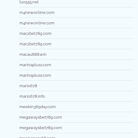
lux555.net
m4newonline.com
m4newonline.com
mac1bet789.com
mac1bet789.com
macau888.win
marinapluss.com
marinapluss.com
mario678
mario678.info
meekin365day.com
megawaysbet789.com
megawaysbet789.com