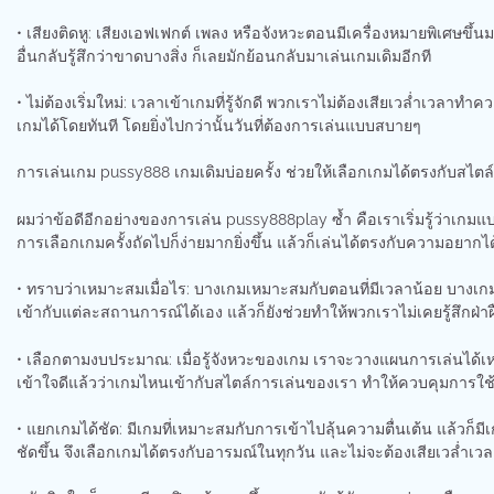
• เสียงติดหู: เสียงเอฟเฟกต์ เพลง หรือจังหวะตอนมีเครื่องหมายพิเศษขึ้น
อื่นกลับรู้สึกว่าขาดบางสิ่ง ก็เลยมักย้อนกลับมาเล่นเกมเดิมอีกที
• ไม่ต้องเริ่มใหม่: เวลาเข้าเกมที่รู้จักดี พวกเราไม่ต้องเสียเวล่ำเว
เกมได้โดยทันที โดยยิ่งไปกว่านั้นวันที่ต้องการเล่นแบบสบายๆ
การเล่นเกม pussy888 เกมเดิมบ่อยครั้ง ช่วยให้เลือกเกมได้ตรงกับสไต
ผมว่าข้อดีอีกอย่างของการเล่น pussy888play ซ้ำ คือเราเริ่มรู้ว่าเก
การเลือกเกมครั้งถัดไปก็ง่ายมากยิ่งขึ้น แล้วก็เล่นได้ตรงกับความอยาก
• ทราบว่าเหมาะสมเมื่อไร: บางเกมเหมาะสมกับตอนที่มีเวลาน้อย บางเกมเ
เข้ากับแต่ละสถานการณ์ได้เอง แล้วก็ยังช่วยทำให้พวกเราไม่เคยรู้สึกฝ
• เลือกตามงบประมาณ: เมื่อรู้จังหวะของเกม เราจะวางแผนการเล่นได้เหมา
เข้าใจดีแล้วว่าเกมไหนเข้ากับสไตล์การเล่นของเรา ทำให้ควบคุมการใช้ร
• แยกเกมได้ชัด: มีเกมที่เหมาะสมกับการเข้าไปลุ้นความตื่นเต้น แล้วก็ม
ชัดขึ้น จึงเลือกเกมได้ตรงกับอารมณ์ในทุกวัน และไม่จะต้องเสียเวล่ำเ