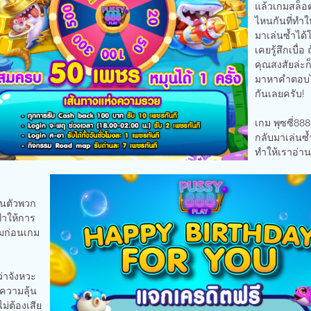
แล้วเกมสล็
ไหนกันที่ทำใ
มาเล่นซ้ำได้
เคยรู้สึกเบื่อ
คุณสงสัยล่ะก
มาหาคำตอบ
กันเลยครับ!
เกม พุซซี่888
กลับมาเล่นซ้
ทำให้เราอ่าน
ป็นตัวพวก
้ทำให้การ
ิมก่อนเกม
ว่าจังหวะ
ความลุ้น
ม่ต้องเสีย