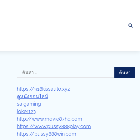
ค้นหา
สำหรับ:
https://918kissauto.xyz
ดูหนังออนไลน์
sa gaming
joker123
http://www.movie87hd.com
https://www.pussy888play.com
https://pussy888win.com