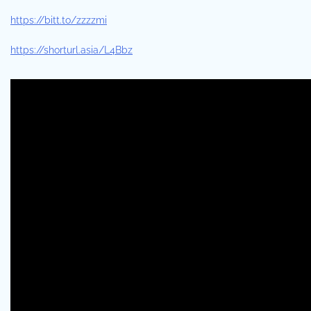
https://bitt.to/zzzzmi
https://shorturl.asia/L4Bbz