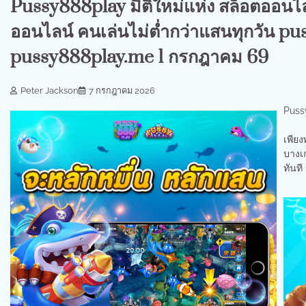
Pussy888play มิติใหม่แห่ง สล็อตออนไลน
ออนไลน์ คนเล่นไม่ต่ำกว่าแสนทุกวัน pu
pussy888play.me 1 กรกฎาคม 69
Peter Jackson
7 กรกฎาคม 2026
Puss
เพียง
บางเก
ทันที