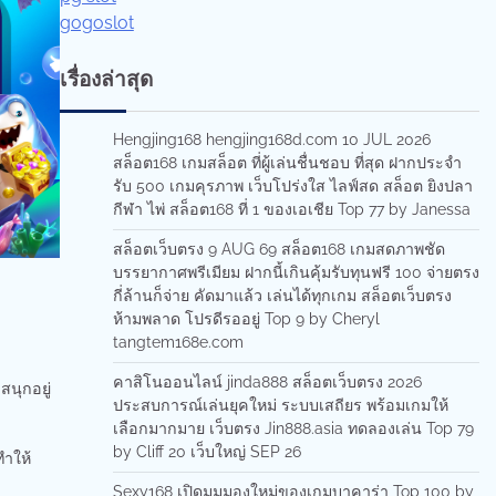
gogoslot
เรื่องล่าสุด
Hengjing168 hengjing168d.com 10 JUL 2026
สล็อต168 เกมสล็อต ที่ผู้เล่นชื่นชอบ ที่สุด ฝากประจำ
รับ 500 เกมคุรภาพ เว็บโปร่งใส ไลฟ์สด สล็อต ยิงปลา
กีฬา ไพ่ สล็อต168 ที่ 1 ของเอเชีย Top 77 by Janessa
สล็อตเว็บตรง 9 AUG 69 สล็อต168 เกมสดภาพชัด
บรรยากาศพรีเมียม ฝากนี้เกินคุ้มรับทุนฟรี 100 จ่ายตรง
กี่ล้านก็จ่าย คัดมาแล้ว เล่นได้ทุกเกม สล็อตเว็บตรง
ห้ามพลาด โปรดีรออยู่ Top 9 by Cheryl
tangtem168e.com
คาสิโนออนไลน์ jinda888 สล็อตเว็บตรง 2026
สนุกอยู่
ประสบการณ์เล่นยุคใหม่ ระบบเสถียร พร้อมเกมให้
เลือกมากมาย เว็บตรง Jin888.asia ทดลองเล่น Top 79
by Cliff 20 เว็บใหญ่ SEP 26
ทำให้
Sexy168 เปิดมุมมองใหม่ของเกมบาคาร่า Top 100 by