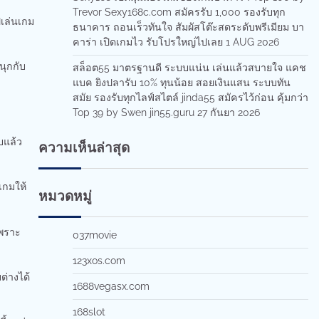
Trevor Sexy168c.com สมัครรับ 1,000 รองรับทุก
ปเล่นเกม
ธนาคาร ถอนเร็วทันใจ สัมผัสโต๊ะสดระดับพรีเมียม บา
คาร่า เปิดเกมไว รับโปรใหญ่ไปเลย 1 AUG 2026
นุกกับ
สล็อต55 มาตรฐานดี ระบบแน่น เล่นแล้วสบายใจ แคช
แบค ยิงปลารับ 10% ทุนน้อย สอยเงินแสน ระบบทัน
สมัย รองรับทุกไลฟ์สไตล์ jinda55 สมัครไว้ก่อน คุ้มกว่า
Top 39 by Swen jin55.guru 27 กันยา 2026
บแล้ว
ความเห็นล่าสุด
เกมให้
หมวดหมู่
เพราะ
037movie
123xos.com
ต่างได้
1688vegasx.com
168slot