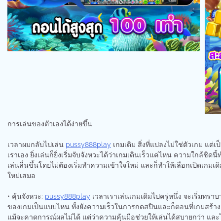
การเล่นของตัวเองได้ง่ายขึ้น
เวลาผมกลับไปเล่น
pussy888play
เกมเดิม สิ่งที่แปลงไม่ใช่ตัวเกม แต่เ
เราเอง ยิ่งเล่นก็ยิ่งเริ่มจับจังหวะได้ว่าเกมเดินเร็วแค่ไหน ความใกล้ชิดนี
เล่นลื่นขึ้นโดยไม่ต้องเริ่มทำความเข้าใจใหม่ และก็ทำให้เลือกเปิดเกมเด
ใหม่เสมอ
• คุ้นจังหวะ:
pussy888play
เวลาเราเล่นเกมเดิมไปครู่หนึ่ง จะเริ่มทราบ
ของเกมเป็นแบบไหน ทั้งยังความเร็วในการกดสปินและก็ตอนที่เกมสร้าง
แม้จะคาดการณ์ผลไม่ได้ แต่ว่าความคุ้นมือช่วยให้เล่นได้สบายกว่า และไ