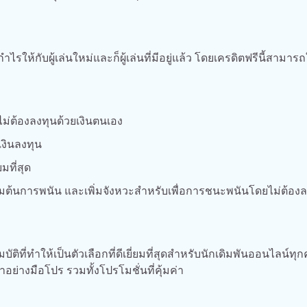
ห้กับผู้เล่นใหม่และก็ผู้เล่นที่มีอยู่แล้ว โดยเครดิตฟรีนี้สามารถ
ม่ต้องลงทุนด้วยเงินตนเอง
เงินลงทุน
มที่สุด
ริ่มต้นการพนัน และเพิ่มจังหวะสำหรับเพื่อการชนะพนันโดยไม่ต้อง
ติที่ทำให้เป็นตัวเลือกที่ดีเยี่ยมที่สุดสำหรับนักเดิมพันออนไลน์ทุ
่างมือโปร รวมทั้งโปรโมชั่นที่คุ้มค่า