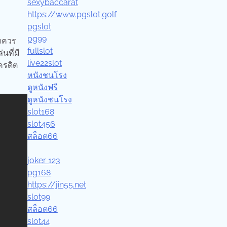
sexybaccarat
https://www.pgslot.golf
pgslot
pg99
มควร
fullslot
นที่มี
live22slot
ครดิต
หนังชนโรง
ดูหนังฟรี
ดูหนังชนโรง
slot168
slot456
สล็อต66
joker 123
pg168
https://jin55.net
slot99
สล็อต66
slot44