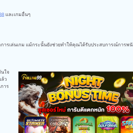
88
และเกมอื่นๆ
ต่อการเล่นเกม แม้กระนั้นยังช่วยทำให้คุณได้รับประสบการณ์การพนัน
ทันใจ
แล้ว
้นการ