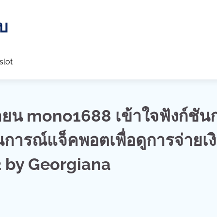
็บ
slot
ยน mono1688 เข้าใจฟังก์ชันก
ารณ์แจ็คพอตเพื่อดูการจ่ายเงิ
2 by Georgiana