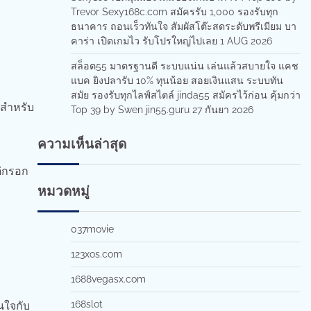
Trevor Sexy168c.com สมัครรับ 1,000 รองรับทุก
ธนาคาร ถอนเร็วทันใจ สัมผัสโต๊ะสดระดับพรีเมียม บา
คาร่า เปิดเกมไว รับโปรใหญ่ไปเลย 1 AUG 2026
สล็อต55 มาตรฐานดี ระบบแน่น เล่นแล้วสบายใจ แคช
แบค ยิงปลารับ 10% ทุนน้อย สอยเงินแสน ระบบทัน
สมัย รองรับทุกไลฟ์สไตล์ jinda55 สมัครไว้ก่อน คุ้มกว่า
ะสำหรับ
Top 39 by Swen jin55.guru 27 กันยา 2026
ความเห็นล่าสุด
ต่กรอก
หมวดหมู่
037movie
123xos.com
1688vegasx.com
168slot
นใจกับ