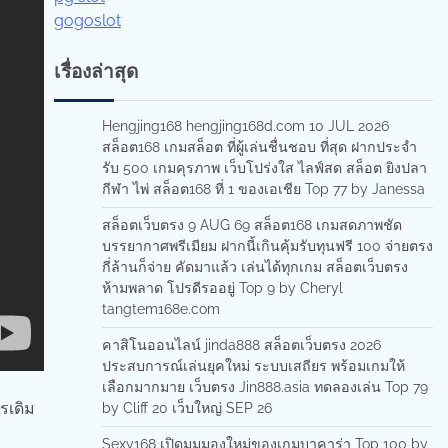
gogoslot
เรื่องล่าสุด
Hengjing168 hengjing168d.com 10 JUL 2026
สล็อต168 เกมสล็อต ที่ผู้เล่นชื่นชอบ ที่สุด ฝากประจำ
รับ 500 เกมคุรภาพ เว็บโปร่งใส ไลฟ์สด สล็อต ยิงปลา
กีฬา ไพ่ สล็อต168 ที่ 1 ของเอเชีย Top 77 by Janessa
สล็อตเว็บตรง 9 AUG 69 สล็อต168 เกมสดภาพชัด
บรรยากาศพรีเมียม ฝากนี้เกินคุ้มรับทุนฟรี 100 จ่ายตรง
กี่ล้านก็จ่าย คัดมาแล้ว เล่นได้ทุกเกม สล็อตเว็บตรง
ห้ามพลาด โปรดีรออยู่ Top 9 by Cheryl
tangtem168e.com
คาสิโนออนไลน์ jinda888 สล็อตเว็บตรง 2026
ประสบการณ์เล่นยุคใหม่ ระบบเสถียร พร้อมเกมให้
เลือกมากมาย เว็บตรง Jin888.asia ทดลองเล่น Top 79
รเดิม
by Cliff 20 เว็บใหญ่ SEP 26
Sexy168 เปิดมุมมองใหม่ของเกมบาคาร่า Top 100 by