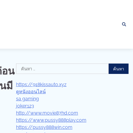
ค้นหา
่อน
สำหรับ:
นมี
https://918kissauto.xyz
ดูหนังออนไลน์
sa gaming
joker123
http://www.movie87hd.com
https://www.pussy888play.com
https://pussy888win.com