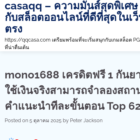
casaqq – ความมันส์สุดพิเศษ
Skip
to
กับสล็อตออนไลน์ที่ดีที่สุดในเว
content
ตรง
https://qqcasa.com เตรียมพร้อมที่จะเริ่มสนุกกับเกมสล็อต PG
ที่น่าตื่นเต้น
mono1688 เครดิตฟรี 1 กันยา
ใช้เงินจริงสามารถจำลองสถานก
คำแนะนำทีละขั้นตอน Top 6
Posted on
5 ตุลาคม 2025
by
Peter Jackson