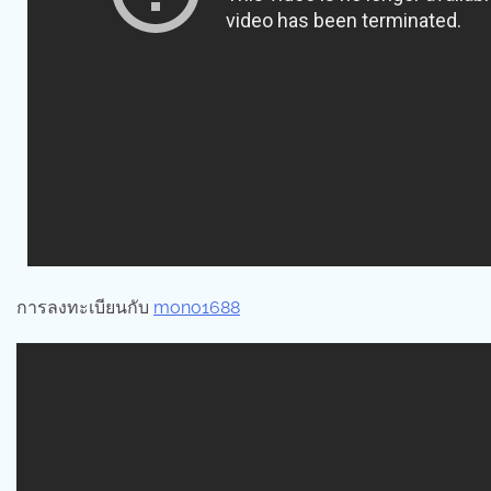
การลงทะเบียนกับ
mono1688