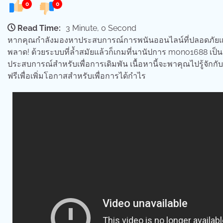
0
0
Read Time:
3 Minute, 0 Second
หากคุณกำลังมองหาประสบการณ์การพนันออนไลน์ที่ปลอดภัยแล
พลาด! ด้วยระบบที่ล้ำสมัยแล้วก็เกมที่นานัปการ mono1688 เป็นแพ
ประสบการณ์สำหรับเพื่อการเดิมพัน เนื้อหานี้จะพาคุณไปรู้จักก
ฟรีเพื่อเพิ่มโอกาสสำหรับเพื่อการได้กำไร