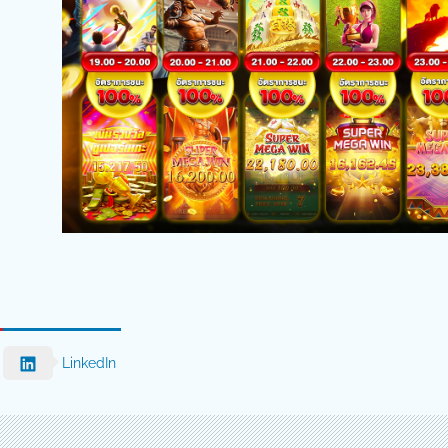
LinkedIn