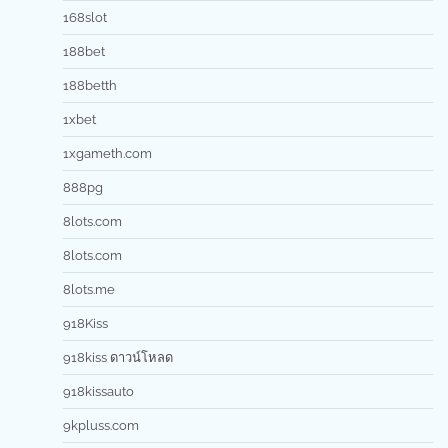
168slot
188bet
188betth
1xbet
1xgameth.com
888pg
8lots.com
8lots.com
8lots.me
918Kiss
918kiss ดาวน์โหลด
918kissauto
9kpluss.com