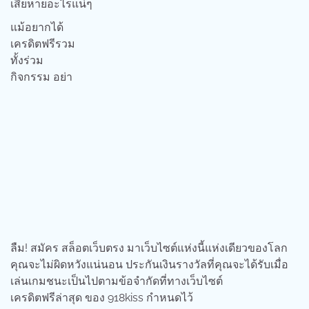
เสียหายอะไรแน่ๆ
แม้อยากได้
เครดิตฟรีรวม
ทั้งร่วม
กิจกรรม อย่า
ลืม! สมัคร สล็อตเว็บตรง มาเว็บไซต์แห่งนี้แห่งเดียวของโลก
คุณจะไม่ผิดหวังแน่นอน ประกันเงินรางวัลที่คุณจะได้รับเมื่อ
เล่นเกมชนะเป็นไปตามข้อจำกัดที่ทางเว็บไซต์
เครดิตฟรีล่าสุด ของ 918kiss กำหนดไว้