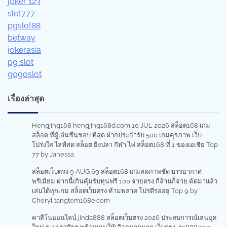
joker 123
slot777
pgslot88
betway
jokerasia
pg slot
gogoslot
เรื่องล่าสุด
Hengjing168 hengjing168d.com 10 JUL 2026 สล็อต168 เกม
สล็อต ที่ผู้เล่นชื่นชอบ ที่สุด ฝากประจำรับ 500 เกมคุรภาพ เว็บ
โปร่งใส ไลฟ์สด สล็อต ยิงปลา กีฬา ไพ่ สล็อต168 ที่ 1 ของเอเชีย Top
77 by Janessa
สล็อตเว็บตรง 9 AUG 69 สล็อต168 เกมสดภาพชัด บรรยากาศ
พรีเมียม ฝากนี้เกินคุ้มรับทุนฟรี 100 จ่ายตรง กี่ล้านก็จ่าย คัดมาแล้ว
เล่นได้ทุกเกม สล็อตเว็บตรง ห้ามพลาด โปรดีรออยู่ Top 9 by
Cheryl tangtem168e.com
คาสิโนออนไลน์ jinda888 สล็อตเว็บตรง 2026 ประสบการณ์เล่นยุค