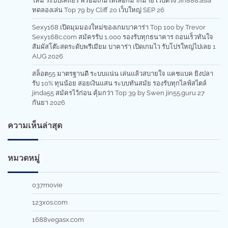
ใหม่ ระบบเสถียร พร้อมเกมให้เลือกมากมาย เว็บตรง Jin888.asia
ทดลองเล่น Top 79 by Cliff 20 เว็บใหญ่ SEP 26
Sexy168 เปิดมุมมองใหม่ของเกมบาคาร่า Top 100 by Trevor
Sexy168c.com สมัครรับ 1,000 รองรับทุกธนาคาร ถอนเร็วทันใจ
สัมผัสโต๊ะสดระดับพรีเมียม บาคาร่า เปิดเกมไว รับโปรใหญ่ไปเลย 1
AUG 2026
สล็อต55 มาตรฐานดี ระบบแน่น เล่นแล้วสบายใจ แคชแบค ยิงปลา
รับ 10% ทุนน้อย สอยเงินแสน ระบบทันสมัย รองรับทุกไลฟ์สไตล์
jinda55 สมัครไว้ก่อน คุ้มกว่า Top 39 by Swen jin55.guru 27
กันยา 2026
ความเห็นล่าสุด
หมวดหมู่
037movie
123xos.com
1688vegasx.com