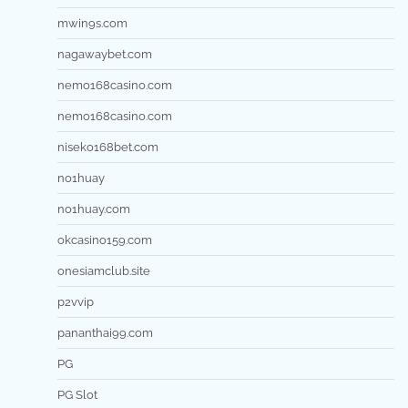
mwin9s.com
nagawaybet.com
nemo168casino.com
nemo168casino.com
niseko168bet.com
no1huay
no1huay.com
okcasino159.com
onesiamclub.site
p2vvip
pananthai99.com
PG
PG Slot