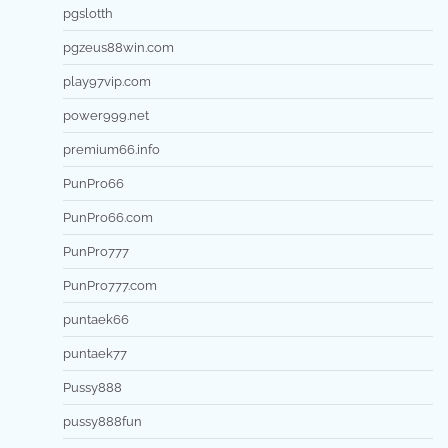
pgslotth
pgzeus88win.com
play97vip.com
power999.net
premium66.info
PunPro66
PunPro66.com
PunPro777
PunPro777.com
puntaek66
puntaek77
Pussy888
pussy888fun