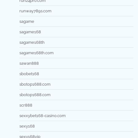
run24pro.com
runway789s.com
sagame
sagame168
sagame168th
sagame168th.com
sawan888
sbobet168
sbotop1688.com
sbotop1688.com
scr888
sexxybet168-casino.com
sexy168
sexy168vip