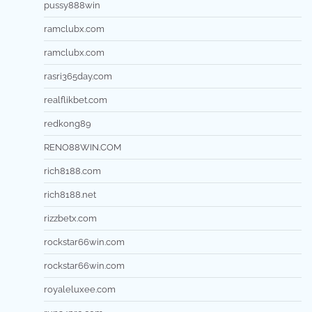
pussy888win
ramclubx.com
ramclubx.com
rasri365day.com
realflikbet.com
redkong89
RENO88WIN.COM
rich8188.com
rich8188.net
rizzbetx.com
rockstar66win.com
rockstar66win.com
royaleluxee.com