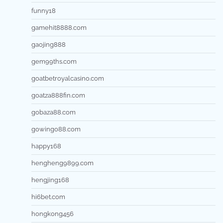
funny18
gamehit8888.com
gaojing888
gem99ths.com
goatbetroyalcasino.com
goatza888fin.com
gobaza88.com
gowingo88.com
happy168
hengheng9899.com
hengjing168
hi6bet.com
hongkong456