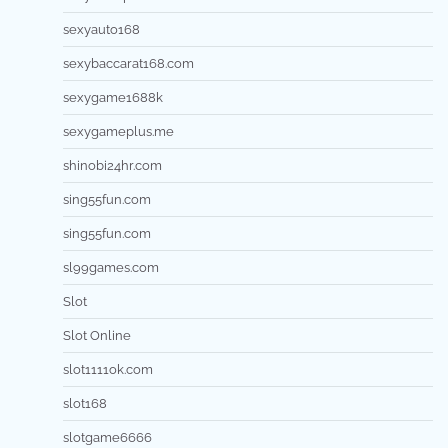
sexyauto168
sexybaccarat168.com
sexygame1688k
sexygameplus.me
shinobi24hr.com
sing55fun.com
sing55fun.com
sl99games.com
Slot
Slot Online
slot1111ok.com
slot168
slotgame6666