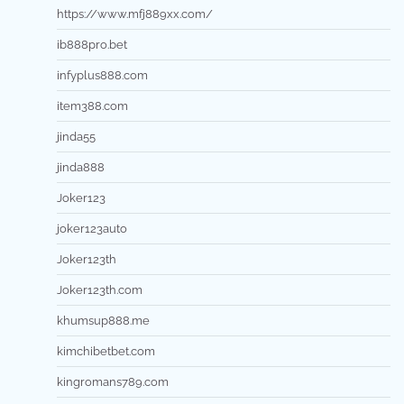
https://www.mfj889xx.com/
ib888pro.bet
infyplus888.com
item388.com
jinda55
jinda888
Joker123
joker123auto
Joker123th
Joker123th.com
khumsup888.me
kimchibetbet.com
kingromans789.com