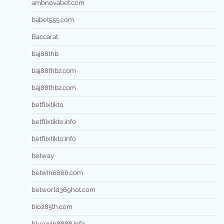
ambnovabet.com
babet555.com
Baccarat
baj88thb
baj88thbz.com
baj88thbz.com
betflixtikto
betflixtikto.info
betflixtikto.info
betway
betwin6666.com
betworld369hot.com
bio285th.com
bluewin8888.info