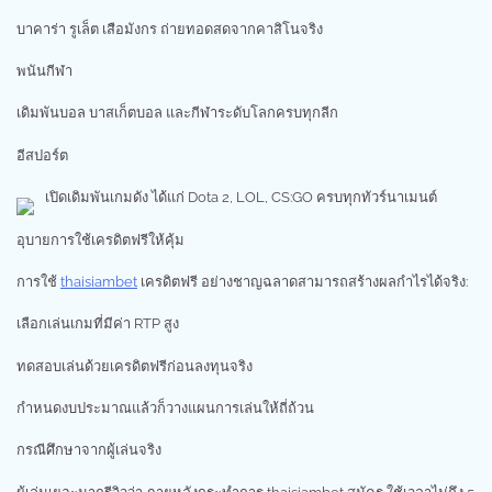
บาคาร่า รูเล็ต เสือมังกร ถ่ายทอดสดจากคาสิโนจริง
พนันกีฬา
เดิมพันบอล บาสเก็ตบอล และกีฬาระดับโลกครบทุกลีก
อีสปอร์ต
เปิดเดิมพันเกมดัง ได้แก่ Dota 2, LOL, CS:GO ครบทุกทัวร์นาเมนต์
อุบายการใช้เครดิตฟรีให้คุ้ม
การใช้
thaisiambet
เครดิตฟรี อย่างชาญฉลาดสามารถสร้างผลกำไรได้จริง:
เลือกเล่นเกมที่มีค่า RTP สูง
ทดสอบเล่นด้วยเครดิตฟรีก่อนลงทุนจริง
กำหนดงบประมาณแล้วก็วางแผนการเล่นให้ถี่ถ้วน
กรณีศึกษาจากผู้เล่นจริง