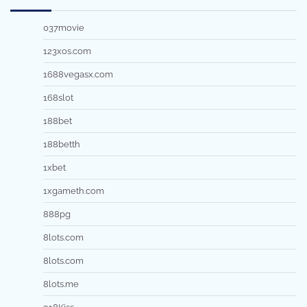
037movie
123xos.com
1688vegasx.com
168slot
188bet
188betth
1xbet
1xgameth.com
888pg
8lots.com
8lots.com
8lots.me