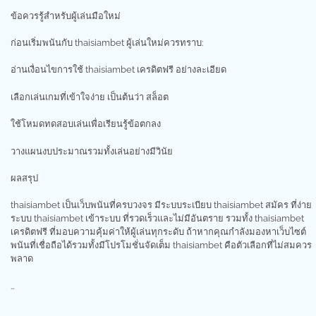
ข้อควรรู้สำหรับผู้เล่นมือใหม่
ก่อนเริ่มพนันกับ thaisiambet ผู้เล่นใหม่ควรทราบ:
อ่านเงื่อนไขการใช้ thaisiambet เครดิตฟรี อย่างละเอียด
เลือกเล่นเกมที่เข้าใจง่าย เป็นต้นว่า สล็อต
ใช้โหมดทดสอบเล่นเพื่อเรียนรู้ข้อตกลง
วางแผนงบประมาณรวมทั้งเล่นอย่างมีวินัย
ผลสรุป
thaisiambet เป็นเว็บพนันที่ครบวงจร มีระบบระเบียบ thaisiambet สมัคร ที่ง่าย
ระบบ thaisiambet เข้าระบบ ที่รวดเร็วและไม่มีอันตราย รวมทั้ง thaisiambet
เครดิตฟรี ที่มอบความคุ้มค่าให้ผู้เล่นทุกระดับ ถ้าหากคุณกำลังมองหาเว็บไซต์
พนันที่เชื่อถือได้รวมทั้งมีโปรโมชั่นจัดเต็ม thaisiambet คือตัวเลือกที่ไม่สมควร
พลาด
…