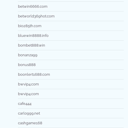
betwin6666.com
betworld369hot.com
bio285th.com
bluewin8888.info
bombet888.win
bonanza99
bonus888
boonlert1688.com
bwvip4.com
bwvip4.com
cafe444
carlo999.net
cashgame168