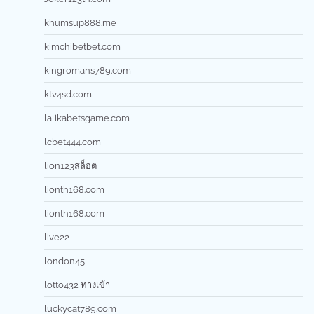
khumsup888.me
kimchibetbet.com
kingromans789.com
ktv4sd.com
lalikabetsgame.com
lcbet444.com
lion123สล็อต
lionth168.com
lionth168.com
live22
london45
lotto432 ทางเข้า
luckycat789.com