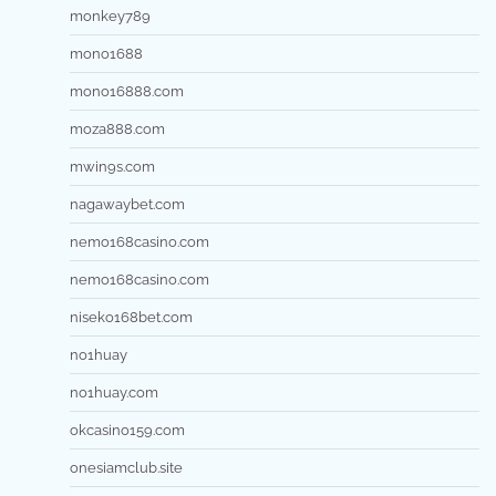
monkey789
mono1688
mono16888.com
moza888.com
mwin9s.com
nagawaybet.com
nemo168casino.com
nemo168casino.com
niseko168bet.com
no1huay
no1huay.com
okcasino159.com
onesiamclub.site