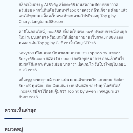
สล็อตเว็บตรง 9 AUG 69 สล็อต168 เกมสดภาพชัด บรรยากาศ
พรีเมียม ฝากนี้เกินคุ้มรับทุนฟรี 100 จ่ายตรง กี่ล้านก็จ่าย คัดมาแล้ว
เล่นได้ทุกเกม สล็อตเว็บตรง ห้ามพลาด โปรดีรออยู่ Top 9 by
Cheryl tangtem168e.com
คาสิโนออนไลน์ jinda888 สล็อตเว็บตรง 2026 ประสบการณ์เล่นยุค
ใหม่ ระบบเสถียร พร้อมเกมให้เลือกมากมาย เว็บตรง Jin888.asia
ทดลองเล่น Top 79 by Cliff 20 เว็บใหญ่ SEP 26
Sexy168 เปิดมุมมองใหม่ของเกมบาคาร่า Top 100 by Trevor
Sexy168c.com สมัครรับ 1,000 รองรับทุกธนาคาร ถอนเร็วทันใจ
สัมผัสโต๊ะสดระดับพรีเมียม บาคาร่า เปิดเกมไว รับโปรใหญ่ไปเลย 1
AUG 2026
สล็อต55 มาตรฐานดี ระบบแน่น เล่นแล้วสบายใจ แคชแบค ยิงปลา
รับ 10% ทุนน้อย สอยเงินแสน ระบบทันสมัย รองรับทุกไลฟ์สไตล์
jinda55 สมัครไว้ก่อน คุ้มกว่า Top 39 by Swen jin55.guru 27
กันยา 2026
ความเห็นล่าสุด
หมวดหมู่