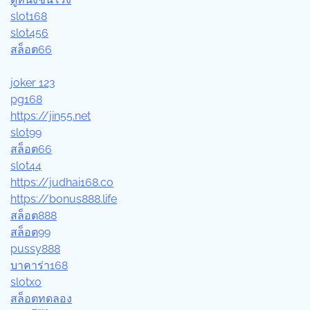
slot168
slot456
สล็อต66
joker 123
pg168
https://jin55.net
slot99
สล็อต66
slot44
https://judhai168.co
https://bonus888.life
สล็อต888
สล็อต99
pussy888
บาคาร่า168
slotxo
สล็อตทดลอง