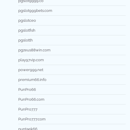
pgslot9999.co
pgslot999bets.com
pgslotceo
pgslotfish
pgslotth
pgzeus88win.com
play97vip.com
power999.net
premium66.info
PunPro66
PunPro66.com
PunPro777
PunPro777.com
puntaek66