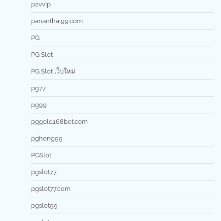
p2vvip
pananthai99.com
PG
PG Slot
PG Slot เว็บใหม่
pg77
pg99
pggold168bet.com
pgheng99
PGSlot
pgslot77
pgslot77.com
pgslot99