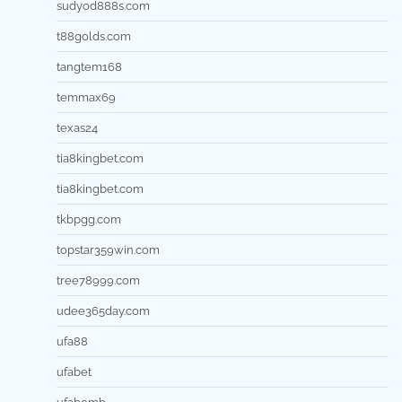
sudyod888s.com
t88golds.com
tangtem168
temmax69
texas24
tia8kingbet.com
tia8kingbet.com
tkbpgg.com
topstar359win.com
tree78999.com
udee365day.com
ufa88
ufabet