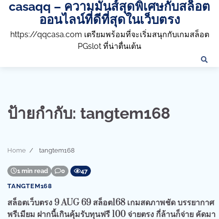
casaqq – ความมันส์สุดพิเศษกับสล็อต
Skip
to
ออนไลน์ที่ดีที่สุดในเว็บตรง
content
https://qqcasa.com เตรียมพร้อมที่จะเริ่มสนุกกับเกมสล็อต
PGslot ที่น่าตื่นเต้น
ป้ายกำกับ:
tangtem168
Home
tangtem168
1 min read
0
47
TANGTEM168
สล็อตเว็บตรง 9 AUG 69 สล็อต168 เกมสดภาพชัด บรรยากาศ
พรีเมียม ฝากนี้เกินคุ้มรับทุนฟรี 100 จ่ายตรง กี่ล้านก็จ่าย คัดมา