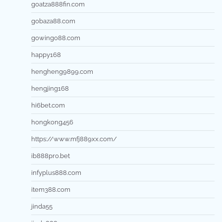
goatza888fin.com
gobaza88.com
gowingo88.com
happy168
hengheng9899.com
hengjing168
hi6bet.com
hongkong456
https://www.mfj889xx.com/
ib888pro.bet
infyplus888.com
item388.com
jinda55