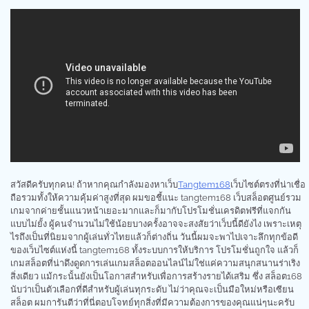
สวัสดีครับทุกคน! ถ้าหากคุณกำลังมองหาเว็บ
Tangtem168
เว็บไซต์ตรงที่น่าเชื่อ
ถือรวมทั้งให้ความคุ้มค่าสูงที่สุด ผมขอชี้แนะ tangtem168 เว็บสล็อตศูนย์รวม
เกมจากค่ายชั้นแนวหน้าเยอะมากและก็มากับโปรโมชั่นเครดิตฟรีที่แจกกัน
แบบไม่ยั้ง ผู้คนจำนวนไม่ใช้น้อยบางครั้งอาจจะสงสัยว่าเว็บนี้ดียังไง เพราะเหตุ
ไรถึงเป็นที่นิยมจากผู้เล่นทั่วไทยแล้วก็ต่างถิ่น วันนี้ผมจะพาไปเจาะลึกทุกข้อดี
ของเว็บไซต์แห่งนี้ tangtem168 ทั้งระบบการให้บริการ โปรโมชั่นถูกใจ แล้วก็
เกมสล็อตที่น่าดึงดูดการเล่นเกมสล็อตออนไลน์ไม่ใช่แค่ความสนุกสนานร่าเริง
สิ่งเดียว แม้กระนั้นยังเป็นโอกาสสำหรับเพื่อการสร้างรายได้เสริม ซึ่ง สล็อต168
นับว่าเป็นตัวเลือกที่ดีสำหรับผู้เล่นทุกระดับ ไม่ว่าคุณจะเป็นมือใหม่หรือเซียน
สล็อต ผมการันตีว่าที่นี่ตอบโจทย์ทุกสิ่งที่มีความต้องการของคุณแน่ๆนะครับ