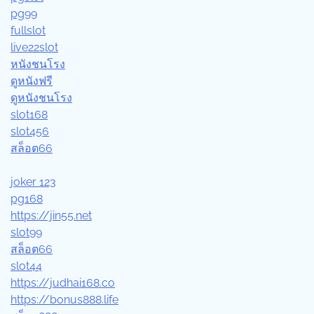
pg99
fullslot
live22slot
หนังชนโรง
ดูหนังฟรี
ดูหนังชนโรง
slot168
slot456
สล็อต66
joker 123
pg168
https://jin55.net
slot99
สล็อต66
slot44
https://judhai168.co
https://bonus888.life