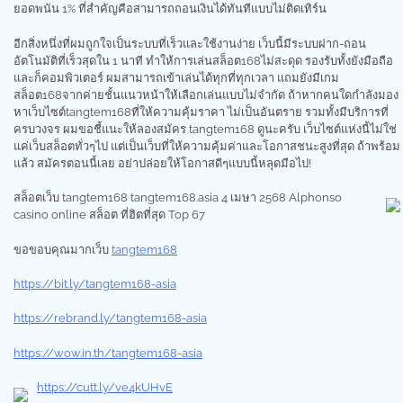
ยอดพนัน 1% ที่สำคัญคือสามารถถอนเงินได้ทันทีแบบไม่ติดเทิร์น
อีกสิ่งหนึ่งที่ผมถูกใจเป็นระบบที่เร็วและใช้งานง่าย เว็บนี้มีระบบฝาก-ถอน
อัตโนมัติที่เร็วสุดใน 1 นาที ทำให้การเล่นสล็อต168ไม่สะดุด รองรับทั้งยังมือถือ
และก็คอมพิวเตอร์ ผมสามารถเข้าเล่นได้ทุกที่ทุกเวลา แถมยังมีเกม
สล็อต168จากค่ายชั้นแนวหน้าให้เลือกเล่นแบบไม่จำกัด ถ้าหากคนใดกำลังมอง
หาเว็บไซต์tangtem168ที่ให้ความคุ้มราคา ไม่เป็นอันตราย รวมทั้งมีบริการที่
ครบวงจร ผมขอชี้แนะให้ลองสมัคร tangtem168 ดูนะครับ เว็บไซต์แห่งนี้ไม่ใช่
แค่เว็บสล็อตทั่วๆไป แต่เป็นเว็บที่ให้ความคุ้มค่าและโอกาสชนะสูงที่สุด ถ้าพร้อม
แล้ว สมัครตอนนี้เลย อย่าปล่อยให้โอกาสดีๆแบบนี้หลุดมือไป!
สล็อตเว็บ tangtem168 tangtem168.asia 4 เมษา 2568 Alphonso
casino online สล็อต ที่ฮิตที่สุด Top 67
ขอขอบคุณมากเว็บ
tangtem168
https://bit.ly/tangtem168-asia
https://rebrand.ly/tangtem168-asia
https://wow.in.th/tangtem168-asia
https://cutt.ly/ve4kUHvE