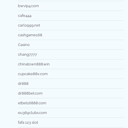
bwvip4.com
cafe444
carlo999.net
cashgame168
Casino
chang7777
chinatown888.win
cupcake88x.com
dr888
dr888bet.com
etbet16888.com
eu369clubs.com
fafa 123 slot