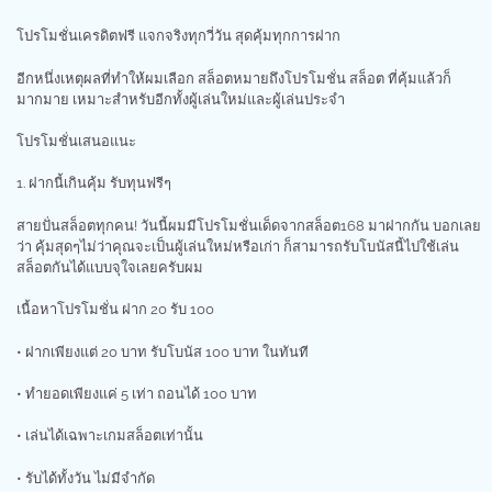
โปรโมชั่นเครดิตฟรี แจกจริงทุกวี่วัน สุดคุ้มทุกการฝาก
อีกหนึ่งเหตุผลที่ทำให้ผมเลือก สล็อตหมายถึงโปรโมชั่น สล็อต ที่คุ้มแล้วก็
มากมาย เหมาะสำหรับอีกทั้งผู้เล่นใหม่และผู้เล่นประจำ
โปรโมชั่นเสนอแนะ
1. ฝากนี้เกินคุ้ม รับทุนฟรีๆ
สายปั่นสล็อตทุกคน! วันนี้ผมมีโปรโมชั่นเด็ดจากสล็อต168 มาฝากกัน บอกเลย
ว่า คุ้มสุดๆไม่ว่าคุณจะเป็นผู้เล่นใหม่หรือเก่า ก็สามารถรับโบนัสนี้ไปใช้เล่น
สล็อตกันได้แบบจุใจเลยครับผม
เนื้อหาโปรโมชั่น ฝาก 20 รับ 100
• ฝากเพียงแต่ 20 บาท รับโบนัส 100 บาท ในทันที
• ทำยอดเพียงแค่ 5 เท่า ถอนได้ 100 บาท
• เล่นได้เฉพาะเกมสล็อตเท่านั้น
• รับได้ทั้งวัน ไม่มีจำกัด