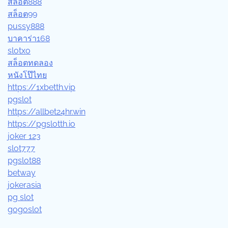
สล็อต888
สล็อต99
pussy888
บาคาร่า168
slotxo
สล็อตทดลอง
หนังโป๊ไทย
https://1xbetth.vip
pgslot
https://allbet24hr.win
https://pgslotth.io
joker 123
slot777
pgslot88
betway
jokerasia
pg slot
gogoslot