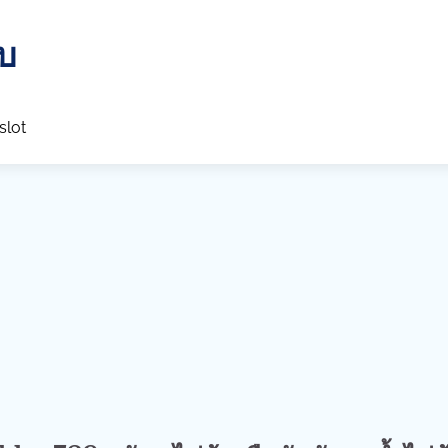
็บ
slot