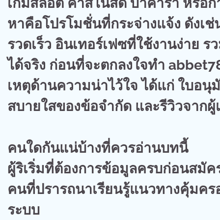
เกมสล็อต คาสิโนสด บาคาร่า หรือการ
หาคือโปรโมชั่นที่กระจ่างแจ้ง ดังเ
รวดเร็ว อินเทอร์เฟซที่ใช้งานง่าย ร
ได้จริง ก่อนที่จะตกลงใจทำ abbet
เหตุด้านความน่าไว้ใจ ได้แก่ ใบอนุม
สบายใสของข้อจำกัด และรีวิวจากผู้เ
คนใดกันแน่บ้างที่ควรอ่านบทนี้
ผู้ริเริ่มที่ต้องการข้อมูลครบก่อนสมั
คนที่ปรารถนาเรียนรู้แนวทางคุ้มครอ
ระบบ