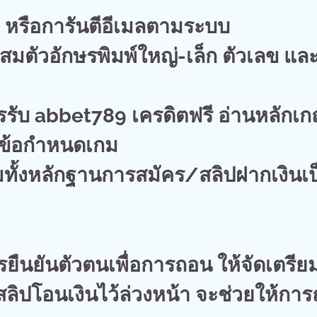
 หรือการันตีอีเมลตามระบบ
สมตัวอักษรพิมพ์ใหญ่-เล็ก ตัวเลข และ
รรับ abbet789 เครดิตฟรี อ่านหลักเ
วก็ข้อกำหนดเกม
วมทั้งหลักฐานการสมัคร/สลิปฝากเงินเป
ยืนยันตัวตนเพื่อการถอน ให้จัดเตรีย
ิปโอนเงินไว้ล่วงหน้า จะช่วยให้กา