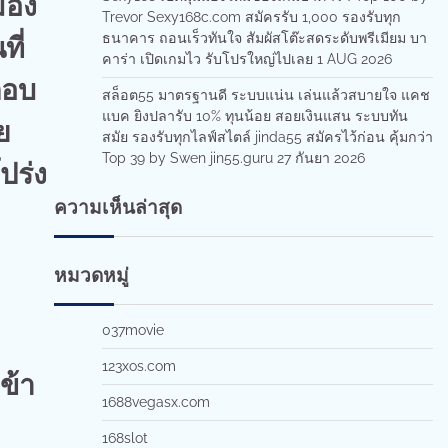
มอง
Trevor Sexy168c.com สมัครรับ 1,000 รองรับทุก
ธนาคาร ถอนเร็วทันใจ สัมผัสโต๊ะสดระดับพรีเมียม บา
ี่
คาร่า เปิดเกมไว รับโปรใหญ่ไปเลย 1 AUG 2026
ตอบ
สล็อต55 มาตรฐานดี ระบบแน่น เล่นแล้วสบายใจ แคช
แบค ยิงปลารับ 10% ทุนน้อย สอยเงินแสน ระบบทัน
ย
สมัย รองรับทุกไลฟ์สไตล์ jinda55 สมัครไว้ก่อน คุ้มกว่า
Top 39 by Swen jin55.guru 27 กันยา 2026
ปร่ง
ความเห็นล่าสุด
หมวดหมู่
037movie
123xos.com
ข้า
1688vegasx.com
168slot