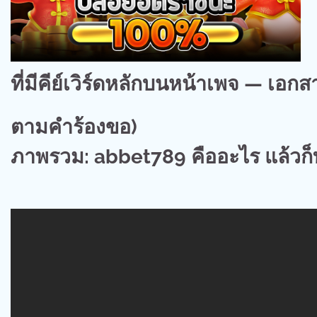
ที่มีคีย์เวิร์ดหลักบนหน้าเพจ — เอกสา
ตามคำร้องขอ)
ภาพรวม: abbet789 คืออะไร แล้วก็