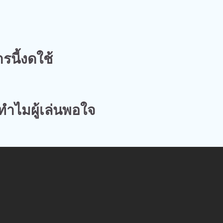
รนี้งดใช้
ทำไมผู้เล่นพอใจ