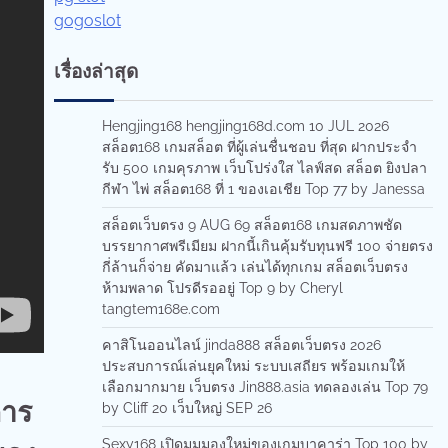
gogoslot
เรื่องล่าสุด
Hengjing168 hengjing168d.com 10 JUL 2026
สล็อต168 เกมสล็อต ที่ผู้เล่นชื่นชอบ ที่สุด ฝากประจำ
รับ 500 เกมคุรภาพ เว็บโปร่งใส ไลฟ์สด สล็อต ยิงปลา
กีฬา ไพ่ สล็อต168 ที่ 1 ของเอเชีย Top 77 by Janessa
สล็อตเว็บตรง 9 AUG 69 สล็อต168 เกมสดภาพชัด
บรรยากาศพรีเมียม ฝากนี้เกินคุ้มรับทุนฟรี 100 จ่ายตรง
กี่ล้านก็จ่าย คัดมาแล้ว เล่นได้ทุกเกม สล็อตเว็บตรง
ห้ามพลาด โปรดีรออยู่ Top 9 by Cheryl
tangtem168e.com
คาสิโนออนไลน์ jinda888 สล็อตเว็บตรง 2026
ประสบการณ์เล่นยุคใหม่ ระบบเสถียร พร้อมเกมให้
เลือกมากมาย เว็บตรง Jin888.asia ทดลองเล่น Top 79
การ
by Cliff 20 เว็บใหญ่ SEP 26
Sexy168 เปิดมุมมองใหม่ของเกมบาคาร่า Top 100 by