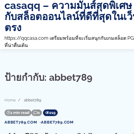
casaqq – ความมันส์สุดพิเศษ
Skip
to
กับสล็อตออนไลน์ที่ดีที่สุดในเว
content
ตรง
https://qqcasa.com เตรียมพร้อมที่จะเริ่มสนุกกับเกมสล็อต PG
ที่น่าตื่นเต้น
ป้ายกำกับ:
abbet789
Home
abbet789
1 min read
0
219
ABBET789.COM
ABBET789.COM