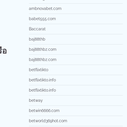
ambnovabet.com
babet555.com
Baccarat
baj88thb
ือ
baj88thbz.com
baj88thbz.com
betflixtikto
betflixtikto.info
betflixtikto.info
betway
betwin6666.com
betworld369hot.com