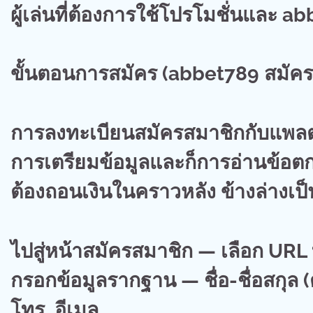
ผู้เล่นที่ต้องการใช้โปรโมชั่นและ ab
ขั้นตอนการสมัคร (abbet789 สมัคร)
การลงทะเบียนสมัครสมาชิกกับแพลตฟ
การเตรียมข้อมูลและก็การอ่านข้อต
ต้องถอนเงินในคราวหลัง ข้างล่างเป็
ไปสู่หน้าสมัครสมาชิก — เลือก UR
กรอกข้อมูลรากฐาน — ชื่อ-ชื่อสกุล 
โทร, อีเมล