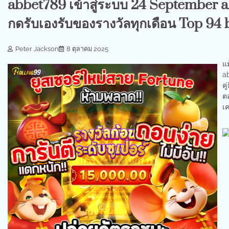
abbet789 เข้าสู่ระบบ 24 September ab
กดรับเองรับของรางวัลทุกเดือน Top 94 
Peter Jackson
8 ตุลาคม 2025
แม
a
คู
ต
เค