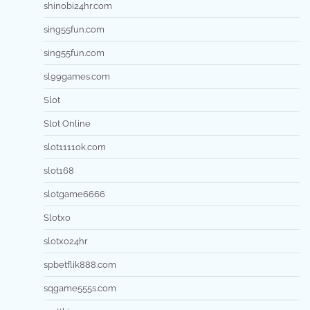
shinobi24hr.com
sing55fun.com
sing55fun.com
sl99games.com
Slot
Slot Online
slot1111ok.com
slot168
slotgame6666
Slotxo
slotxo24hr
spbetflik888.com
sqgame555s.com