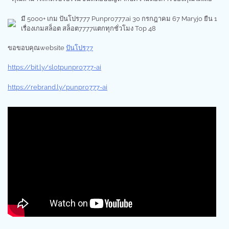
มี 5000+ เกม ปันโปร777 Punpro777.ai 30 กรกฎาคม 67 Maryjo ยืน 1
เรื่องเกมสล็อต สล็อต7777แตกทุกชั่วโมง Top 48
ขอขอบคุณwebsite
ปันโปร77
https://bit.ly/slotpunpro777-ai
https://rebrand.ly/punpro777-ai