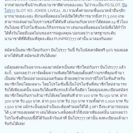
จากค่ายเกมชั้นนำระดับนานาชาติต่างๆเยอะแยะ ไม่ว่าจะเป็น PG SLOT,
ปัน
โปร77
SLOT XO, JOKER, LIVE22, JILI รวมทั้งค่ายเกมชั้นแนวหน้าอื่นๆอีก
มากมายเยอะแยะ มีเกมสล็อตออนไลน์เปิดให้บริการมากยิ่งกว่า 3,000 เกม
สามารถเล่นผ่านเว็บบราวเซอร์ได้ทันที เล่นเกมกับพวกเราได้ตลอด 24 ชั่วโมง
กันไปเลย มีโปรโมชั่นและก็กิจกรรมมาก เล่นเกมสล็อตออนไลน์เพื่อได้กำไร
ได้ทั้งวันโดยมีแอดไม่นของเรารอดูแลคุณ บอกเลยว่า มาตรฐานระดับ
นานาชาติที่ดีเยี่ยมที่สุดจะต้อง PUNPRO777 เท่านั้น มาลองกันเลย!
สมัครเป็นสมาชิกใหม่กับเรา ปันโปร77 วันนี้ รับโบนัสเครดิตฟรี 50% ของยอด
ฝากได้ทันที สมัครแล้วรับได้เลย!
แม้คุณตกลงใจอยากจะลองมาสมัครเป็นสมาชิกใหม่กับเรา ปั่นโปร777 แล้ว
ล่ะก็… บอกเลยว่า เราจัดเต็มความพิเศษให้กับคุณตั้งแต่ก้าวแรกที่คุณเข้ามา
เป็นสมาชิกใหม่อย่างแน่นอนครับผม ด้วยเหตุว่าพวกเรามีโปรโมชั่นสำหรับ
สมาชิกใหม่โดยเฉพาะ โดยโปรโมชั่นนี้เป็นโปรโมชั่นที่สมาชิกใหม่สามารถ
รับได้เพียงแค่นั้น ยอมรับได้แค่ทีแรกแล้วก็ครั้งเดียว โดยคุณลงทะเบียนสมัคร
สมาชิกใหม่กับเราแล้วมารับได้เลยโดยทันที ฝาก 100 บาท รับ 150 บาท, ฝาก
300 บาท รับ 450 บาท, ฝาก 500 บาท รับ 750 บาท รวมทั้งฝาก 1,000 บาท รับ
1,500 บาท แม้กระนั้นคุณจำเป็นจะต้องทำยอดให้ได้ 3 เท่า ถึงจะสามารถถอน
ได้ 5 เท่าของยอดฝาก เล่นได้เฉพาะสล็อตแล้วก็ยิงปลาเพียงแค่นั้น บอกเลยว่า
โปรโมชั่นดีๆแบบนี้มีได้วันแล้ววันเล่าที่ ปั่นโปร777 เท่านั้น ลงทะเบียนแล้วมา
รับกันได้เลย!