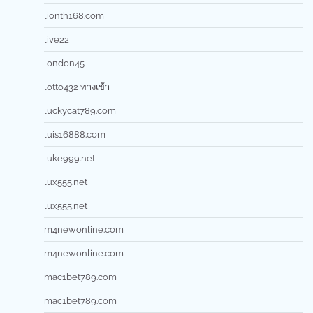
lionth168.com
live22
london45
lotto432 ทางเข้า
luckycat789.com
luis16888.com
luke999.net
lux555.net
lux555.net
m4newonline.com
m4newonline.com
mac1bet789.com
mac1bet789.com