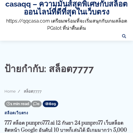
casaqq – ความมันส์สุดพิเศษกับสล็อต
Skip
to
ออนไลน์ที่ดีที่สุดในเว็บตรง
content
https://qqcasa.com เตรียมพร้อมที่จะเริ่มสนุกกับเกมสล็อต
PGslot ที่น่าตื่นเต้น
ป้ายกำกับ:
สล็อต7777
Home
สล็อต7777
1 min read
0
809
สล็อตเว็บตรง
777 สล็อต punpro777.ai 12 กันยา 24 punpro77 เว็บสล็อต
ติดหน้า Google อันดับ1 10 บาทก็เล่นได้ มีเกมมากว่า 5,000