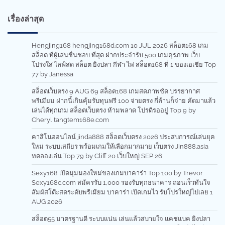
เรื่องล่าสุด
Hengjing168 hengjing168d.com 10 JUL 2026 สล็อต168 เกม
สล็อต ที่ผู้เล่นชื่นชอบ ที่สุด ฝากประจำรับ 500 เกมคุรภาพ เว็บ
โปร่งใส ไลฟ์สด สล็อต ยิงปลา กีฬา ไพ่ สล็อต168 ที่ 1 ของเอเชีย Top
77 by Janessa
สล็อตเว็บตรง 9 AUG 69 สล็อต168 เกมสดภาพชัด บรรยากาศ
พรีเมียม ฝากนี้เกินคุ้มรับทุนฟรี 100 จ่ายตรง กี่ล้านก็จ่าย คัดมาแล้ว
เล่นได้ทุกเกม สล็อตเว็บตรง ห้ามพลาด โปรดีรออยู่ Top 9 by
Cheryl tangtem168e.com
คาสิโนออนไลน์ jinda888 สล็อตเว็บตรง 2026 ประสบการณ์เล่นยุค
ใหม่ ระบบเสถียร พร้อมเกมให้เลือกมากมาย เว็บตรง Jin888.asia
ทดลองเล่น Top 79 by Cliff 20 เว็บใหญ่ SEP 26
Sexy168 เปิดมุมมองใหม่ของเกมบาคาร่า Top 100 by Trevor
Sexy168c.com สมัครรับ 1,000 รองรับทุกธนาคาร ถอนเร็วทันใจ
สัมผัสโต๊ะสดระดับพรีเมียม บาคาร่า เปิดเกมไว รับโปรใหญ่ไปเลย 1
AUG 2026
สล็อต55 มาตรฐานดี ระบบแน่น เล่นแล้วสบายใจ แคชแบค ยิงปลา