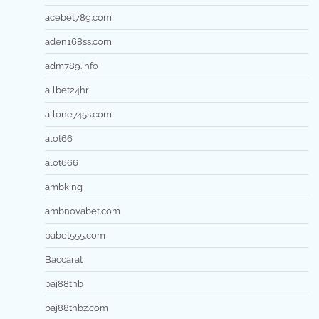
acebet789.com
aden168ss.com
adm789.info
allbet24hr
allone745s.com
alot66
alot666
ambking
ambnovabet.com
babet555.com
Baccarat
baj88thb
baj88thbz.com