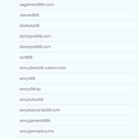
sagame168th.com
sawan888
sbobet168
sbotop1688.com
sbotop1688.com
scr888
sexxybet168-casino.com
sexy168
sexy168vip
sexyauto168
sexybaccarat168.com
sexygame1688k
sexygameplus.me