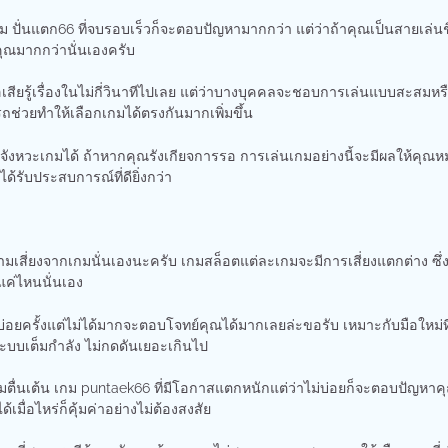
เกม ปั่นแตก66 ที่จบรอบเร็วก็จะตอบปัญหามากกว่า แต่ว่าถ้าคุณเป็นสายเล่นช
คุณมากกว่านั่นเองครับ
เสียรู้เรื่องในไม่กี่วินาทีไปเลย แต่ว่าบางบุคคลจะชอบการเล่นแบบสะสมหรื
ช่วยทำให้เลือกเกมได้ตรงกันมากเพิ่มขึ้น
ังหวะเกมได้ ถ้าหากคุณรังเกียจการรอ การเล่นเกมอย่างนี้จะมีผลให้คุณ
้รับประสบการณ์ที่ดียิ่งกว่า
ความเสี่ยงจากเกมนั่นเองนะครับ เกมสล็อตแต่ละเกมจะมีการเสี่ยงแตกต่าง ซึ่ง
ยแค่ไหนนั่นเอง
บ่อยครั้งแต่ไม่ได้มากจะตอบโจทย์คุณได้มากเลยล่ะขอรับ เหมาะกับมือใหม่ที่
ะบบเต็มกำลัง ไม่กดดันเยอะเกินไป
มตื่นเต้น เกม puntaek66 ที่มีโอกาสแตกหนักแต่ว่าไม่บ่อยก็จะตอบปัญหาค
มื่อไหร่ก็คุ้มค่าอย่างไม่ต้องสงสัย