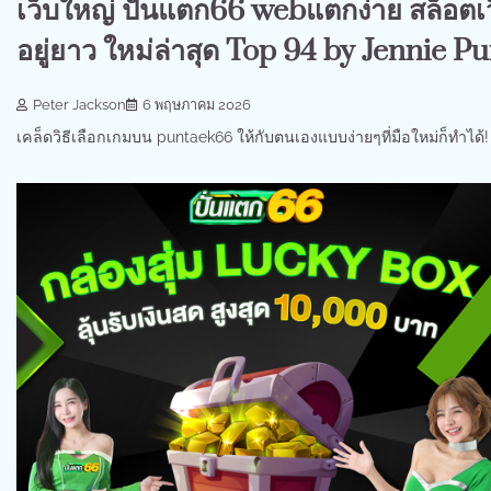
เว็บใหญ่ ปั่นแตก66 webแตกง่าย สล็อตเว
อยู่ยาว ใหม่ล่าสุด Top 94 by Jennie 
Peter Jackson
6 พฤษภาคม 2026
เคล็ดวิธีเลือกเกมบน puntaek66 ให้กับตนเองแบบง่ายๆที่มือใหม่ก็ทำได้!