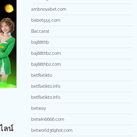
ambnovabet.com
babet555.com
Baccarat
baj88thb
baj88thbz.com
baj88thbz.com
betflixtikto
betflixtikto.info
betflixtikto.info
betway
betwin6666.com
ไลน์
betworld369hot.com