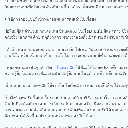
• บาลานซ์ความเสี่ยงให้ดี: การเลือกเกมที่ดีนั้น ผมเสนอแนะให้เลือกคู่
น้อยลงหน่อยเพื่อให้เราเล่นได้นานขึ้น แม้กระนั้นหากมีงบประมาณมากพ
3. ใช้การลองแบบมีเป้าหมายแทนการสุ่มเล่นไปเรื่อยๆ
มือใหม่ผู้คนจำนวนมากเล่นเกม ปั่นแตก66 ไปเรื่อยแบบไม่มีแนวทาง ซึ่งมั
คุณจริงๆสักครั้ง ด้วยเหตุดังกล่าว พวกเราลองตั้งเป้าหมายสำหรับการเล่น
• ตั้งเป้าหมายก่อนทดลองเกม: ก่อนจะเข้าไปเล่น ปั่นแตก66 คุณอาจจะตั้
งานยังไง หรือแจ็กพอตเข้ายากหรือไม่ การทดลองแบบมีคำถามจะช่วยทำให้
• ทดลองเกมละสั้นๆแล้วเทียบ:
ปั่นแตก66
วิธีที่ผมใช้บ่อยครั้งๆก็คือ ผม
ความรู้สึกในระหว่างที่ผมเล่นนั้น ผมรู้สึกแบบไหนบ้าง แล้วก็เลือกเกมที่
เลือกเกมบน puntaek66 ให้ง่ายขึ้น ไม่ต้องมีประสบการณ์ก็เลือกได้แน่ๆ!
เป็นไงบ้างขอรับ ได้เกมโปรดบน ปั่นแตก66 กันรึยัง? ผมมั่นใจว่า ภาย
จำเป็นที่จะต้องมีประสบการณ์การเล่นมากเลยครับ เนื่องจากว่าเราส
การเล่นของตนแล้ว เลือกเกมจากการเสี่ยงที่พวกเรายอมรับได้ และลองเก
ที่เราชอบได้เร็วขึ้นอย่างแน่นอน มาทดลองกันได้เลย!
ทดลองเล่นสล็อตทุกค่ายฟรี puntaek66 Puntaek66.bar 6 เมษายน 2026 J