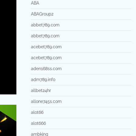
ABA
ABAGroup2
abbet789.com
abbet789.com
acebet789.com
acebet789.com
aden168ss.com
adm789.info
allbet24hr
allone745s.com
alot66
alot666
ambking