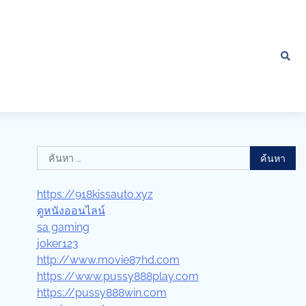
ค้นหา
สำหรับ:
https://918kissauto.xyz
ดูหนังออนไลน์
sa gaming
joker123
http://www.movie87hd.com
https://www.pussy888play.com
https://pussy888win.com