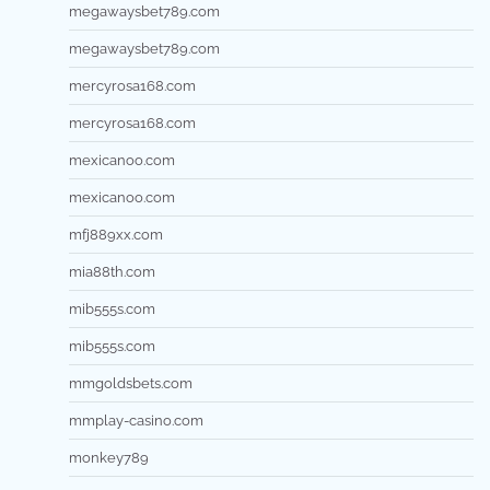
megawaysbet789.com
megawaysbet789.com
mercyrosa168.com
mercyrosa168.com
mexicanoo.com
mexicanoo.com
mfj889xx.com
mia88th.com
mib555s.com
mib555s.com
mmgoldsbets.com
mmplay-casino.com
monkey789