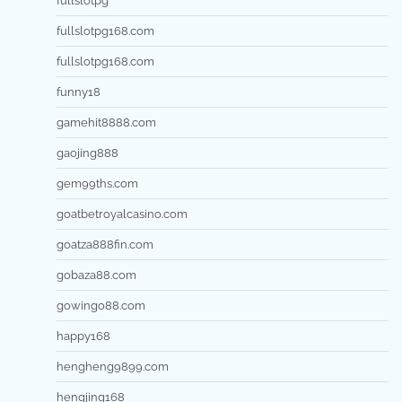
fullslotpg
fullslotpg168.com
fullslotpg168.com
funny18
gamehit8888.com
gaojing888
gem99ths.com
goatbetroyalcasino.com
goatza888fin.com
gobaza88.com
gowingo88.com
happy168
hengheng9899.com
hengjing168