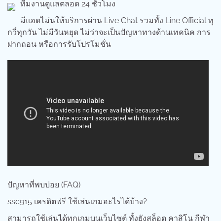
ทีมงานดูแลตลอด 24 ชั่วโมง
มีแอดไม่นให้บริการผ่าน Live Chat รวมทั้ง Line Official ทุ
กวี่ทุกวัน ไม่มีวันหยุด ไม่ว่าจะเป็นปัญหาทางด้านเทคนิค การ
ฝากถอน หรือการรับโปรโมชั่น
ปัญหาที่พบบ่อย (FAQ)
ssc915 เครดิตฟรี ใช้เล่นเกมอะไรได้บ้าง?
สามารถใช้เล่นได้ทุกเกมบนเว็บไซต์ ทั้งยังสล็อต คาสิโน กีฬา