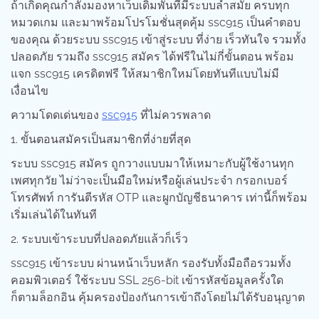
ถ้าเกิดคุณกำลังมองหาเว็บเดิมพันที่มีระบบล้ำสมัย ครบทุก
หมวดเกม และมาพร้อมโปรโมชั่นสุดคุ้ม ssc915 เป็นคำตอบ
ของคุณ ด้วยระบบ ssc915 เข้าสู่ระบบ ที่ง่าย เร็วทันใจ รวมทั้ง
ปลอดภัย รวมถึง ssc915 สมัคร ได้ฟรีในไม่กี่ขั้นตอน พร้อม
แจก ssc915 เครดิตฟรี ให้สมาชิกใหม่โดยทันทีแบบไม่มี
เงื่อนไข
ความโดดเด่นของ
ssc915
ที่ไม่ควรพลาด
1. ขั้นตอนสมัครเป็นสมาชิกที่ง่ายที่สุด
ระบบ ssc915 สมัคร ถูกวางแบบมาให้เหมาะกับผู้ใช้งานทุก
เพศทุกวัย ไม่ว่าจะเป็นมือใหม่หรือผู้เล่นประจำ กรอกเบอร์
โทรศัพท์ การันตีรหัส OTP และผูกบัญชีธนาคาร เท่านี้ก็พร้อม
เริ่มเล่นได้ในทันที
2. ระบบเข้าระบบที่ปลอดภัยแล้วก็เร็ว
ssc915 เข้าระบบ ผ่านหน้าเว็บหลัก รองรับทั้งมือถือรวมทั้ง
คอมพิวเตอร์ ใช้ระบบ SSL 256-bit เข้ารหัสข้อมูลครั้งใด
ก็ตามล็อกอิน คุ้มครองป้องกันการเข้าถึงโดยไม่ได้รับอนุญาต