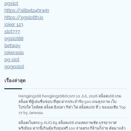
pgslot
https://allbet24hr.win
https://pgslotth.io
joker 123
slot777
pgslot88
betway
jokerasia
pg slot
gogoslot
เรื่องล่าสุด
Hengjing168 hengjing168d.com 10 JUL 2026 สล็อต168 เกม
สล็อต ที่ผู้เล่นชื่นชอบ ที่สุด ฝากประจำรับ 500 เกมคุรภาพ เว็บ
โปร่งใส ไลฟ์สด สล็อต ยิงปลา กีฬา ไพ่ สล็อต168 ที่ 1 ของเอเชีย Top
77 by Janessa
สล็อตเว็บตรง 9 AUG 69 สล็อต168 เกมสดภาพชัด บรรยากาศ
พรีเมียม ฝากนี้เกินคุ้มรับทุนฟรี 100 จ่ายตรง กี่ล้านก็จ่าย คัดมาแล้ว