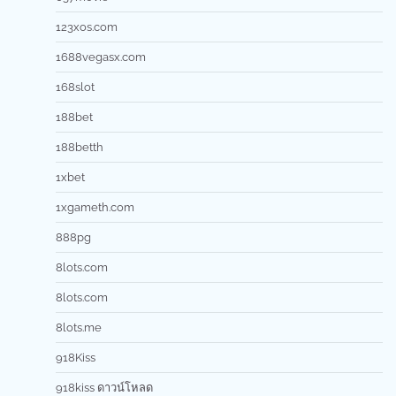
123xos.com
1688vegasx.com
168slot
188bet
188betth
1xbet
1xgameth.com
888pg
8lots.com
8lots.com
8lots.me
918Kiss
918kiss ดาวน์โหลด