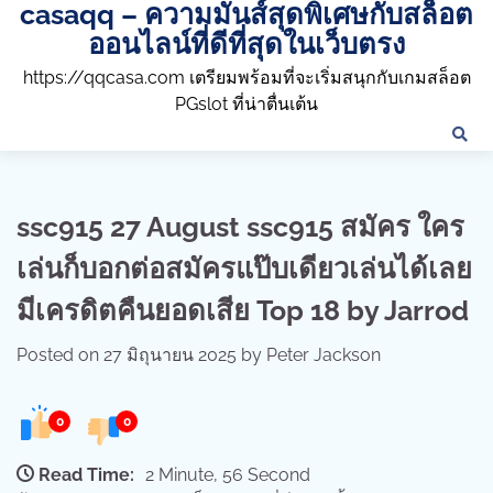
casaqq – ความมันส์สุดพิเศษกับสล็อต
Skip
to
ออนไลน์ที่ดีที่สุดในเว็บตรง
content
https://qqcasa.com เตรียมพร้อมที่จะเริ่มสนุกกับเกมสล็อต
PGslot ที่น่าตื่นเต้น
ssc915 27 August ssc915 สมัคร ใคร
เล่นก็บอกต่อสมัครแป๊บเดียวเล่นได้เลย
มีเครดิตคืนยอดเสีย Top 18 by Jarrod
Posted on
27 มิถุนายน 2025
by
Peter Jackson
0
0
Read Time:
2 Minute, 56 Second