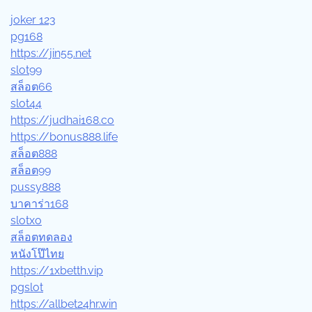
joker 123
pg168
https://jin55.net
slot99
สล็อต66
slot44
https://judhai168.co
https://bonus888.life
สล็อต888
สล็อต99
pussy888
บาคาร่า168
slotxo
สล็อตทดลอง
หนังโป๊ไทย
https://1xbetth.vip
pgslot
https://allbet24hr.win