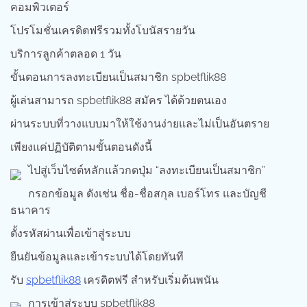
คอมพิวเตอร์
โปรโมชั่นเครดิตฟรีรวมทั้งโบนัสรายวัน
บริการลูกค้าตลอด 1 วัน
ขั้นตอนการลงทะเบียนเป็นสมาชิก spbetflik88
ผู้เล่นสามารถ spbetflik88 สมัคร ได้ด้วยตนเอง
ผ่านระบบที่วางแบบมาให้ใช้งานง่ายและไม่เป็นอันตราย
เพียงแค่ปฏิบัติตามขั้นตอนดังนี้
ไปสู่เว็บไซต์หลักแล้วกดปุ่ม “ลงทะเบียนเป็นสมาชิก”
กรอกข้อมูล ดังเช่น ชื่อ-ชื่อสกุล เบอร์โทร และบัญชี
ธนาคาร
ตั้งรหัสผ่านเพื่อเข้าสู่ระบบ
ยืนยันข้อมูลและเข้าระบบได้โดยทันที
รับ
spbetflik88
เครดิตฟรี สำหรับเริ่มต้นพนัน
การเข้าสู่ระบบ spbetflik88