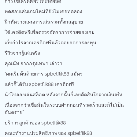
การใช้เครดิตฟรีให้เกิดผลดี
ทดสอบเล่นเกมใหม่ที่ยังไม่เคยทดลอง
ฝึกหัดวางแผนการเล่นรวมทั้งกลอุบาย
ใช้เครดิตฟรีเพื่อตรวจอัตราการจ่ายของเกม
เก็บกำไรจากเครดิตฟรีแล้วต่อยอดการลงทุน
รีวิวจากผู้เล่นจริง
คุณนัท จากกรุงเทพฯ เล่าว่า
“ผมเริ่มต้นด้วยการ spbetflik88 สมัคร
แล้วก็ได้รับ spbetflik88 เครดิตฟรี
นำไปลองเล่นสล็อต หลังจากนั้นก็เลยตัดสินใจฝากเงินจริง
เนื่องจากว่าเชื่อมั่นในระบบฝากถอนที่รวดเร็วและก็ไม่เป็น
อันตราย”
บริการลูกค้าของ spbetflik88
คณะทำงานประสิทธิภาพของ spbetflik88