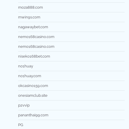
moza888.com
mwin9s.com
nagawaybet.com
nemo168casino.com
nemo168casino.com
niseko168bet.com
no1huay
no1huay.com
okcasino159.com
onesiamclub.site
p2vvip
pananthai99.com
PG