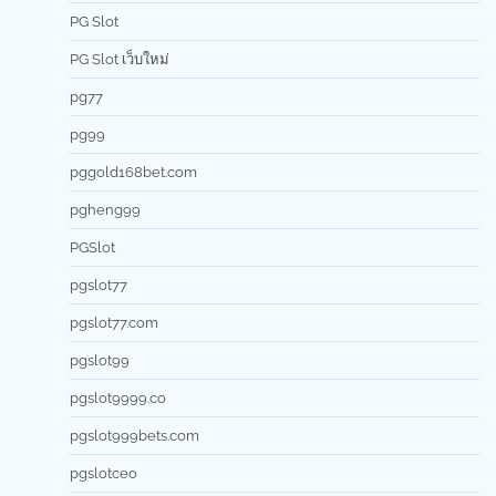
PG Slot
PG Slot เว็บใหม่
pg77
pg99
pggold168bet.com
pgheng99
PGSlot
pgslot77
pgslot77.com
pgslot99
pgslot9999.co
pgslot999bets.com
pgslotceo