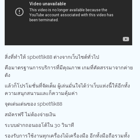
สิ่งที่ทำให้ spbetflik88 ต่างจากเว็บไซต์ทั่วไป
คือมาตรฐานการบริการที่มีคุณภาพ เกมที่คัดสรรมาจากค่าย
ดัง
แล้วก็โปรโมชั่นที่จัดเต็ม ผู้เล่นมั่นใจได้ว่าเว็บแห่งนี้ให้อีกทั้ง
ความสนุกสนานและก็ความคุ้มค่า
จุดเด่นเด่นของ spbetflik88
สมัครฟรี ไม่ต้องจ่ายเงิน
ระบบฝากถอนออโต้ใน 30 วินาที
รองรับการใช้งานทุกเครื่องไม้เครื่องมือ อีกทั้งมือถือรวมทั้ง