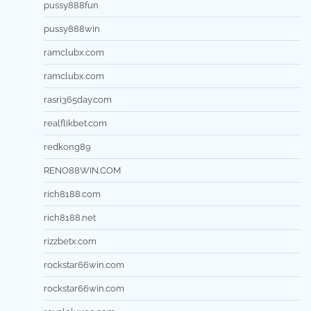
pussy888fun
pussy888win
ramclubx.com
ramclubx.com
rasri365day.com
realflikbet.com
redkong89
RENO88WIN.COM
rich8188.com
rich8188.net
rizzbetx.com
rockstar66win.com
rockstar66win.com