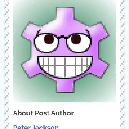
About Post Author
Peter Jackson