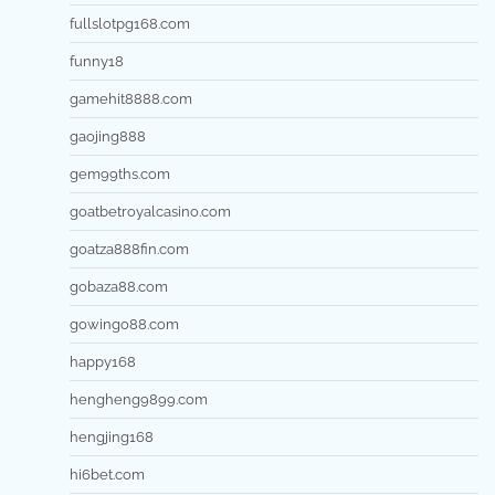
fullslotpg168.com
funny18
gamehit8888.com
gaojing888
gem99ths.com
goatbetroyalcasino.com
goatza888fin.com
gobaza88.com
gowingo88.com
happy168
hengheng9899.com
hengjing168
hi6bet.com