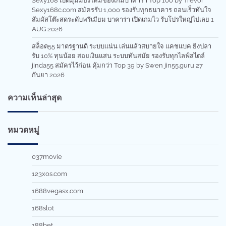
Sexy168 เปิดมุมมองใหม่ของเกมบาคาร่า Top 100 by Trevor
Sexy168c.com สมัครรับ 1,000 รองรับทุกธนาคาร ถอนเร็วทันใจ
สัมผัสโต๊ะสดระดับพรีเมียม บาคาร่า เปิดเกมไว รับโปรใหญ่ไปเลย 1
AUG 2026
สล็อต55 มาตรฐานดี ระบบแน่น เล่นแล้วสบายใจ แคชแบค ยิงปลา
รับ 10% ทุนน้อย สอยเงินแสน ระบบทันสมัย รองรับทุกไลฟ์สไตล์
jinda55 สมัครไว้ก่อน คุ้มกว่า Top 39 by Swen jin55.guru 27
กันยา 2026
ความเห็นล่าสุด
หมวดหมู่
037movie
123xos.com
1688vegasx.com
168slot
188bet