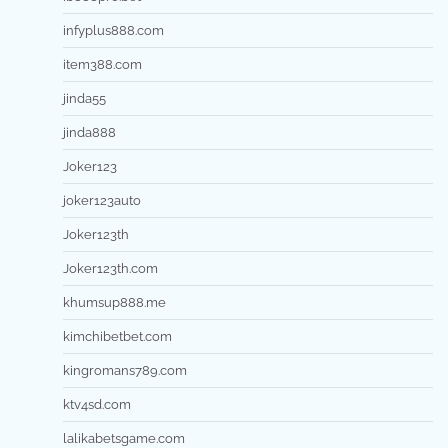
infyplus888.com
item388.com
jinda55
jinda888
Joker123
joker123auto
Joker123th
Joker123th.com
khumsup888.me
kimchibetbet.com
kingromans789.com
ktv4sd.com
lalikabetsgame.com