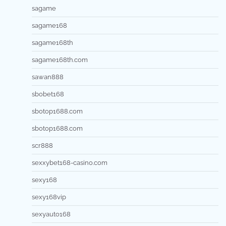
sagame
sagame168
sagame168th
sagame168th.com
sawan888
sbobet168
sbotop1688.com
sbotop1688.com
scr888
sexxybet168-casino.com
sexy168
sexy168vip
sexyauto168