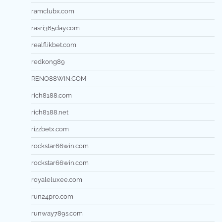
ramclubx.com
rasri365day.com
realflikbet.com
redkong89
RENO88WIN.COM
rich8188.com
rich8188.net
rizzbetx.com
rockstar66win.com
rockstar66win.com
royaleluxee.com
run24pro.com
runway789s.com