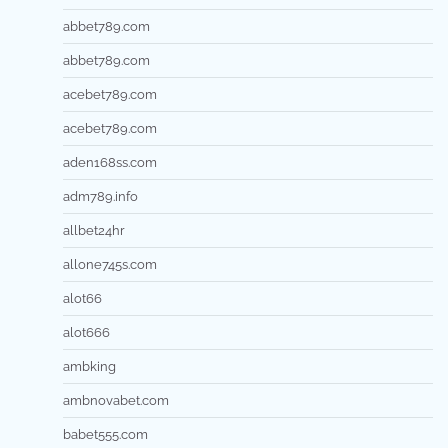
abbet789.com
abbet789.com
acebet789.com
acebet789.com
aden168ss.com
adm789.info
allbet24hr
allone745s.com
alot66
alot666
ambking
ambnovabet.com
babet555.com