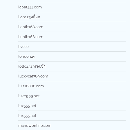
lcbet444.com
lion123สล็อต
lionth168.com
lionth168.com
live22
london45
lotto432 ทางเข้า
luckycat789.com
luis16888.com
luke999.net
lux555.net
lux555.net
m4newonline.com