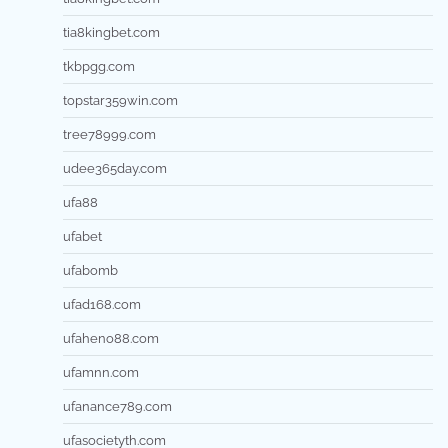
tia8kingbet.com
tkbpgg.com
topstar359win.com
tree78999.com
udee365day.com
ufa88
ufabet
ufabomb
ufad168.com
ufaheno88.com
ufamnn.com
ufanance789.com
ufasocietyth.com