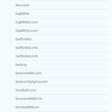
Baccarat
baj88thb
baj88thbz.com
baj88thbz.com
betflixtikto
betflixtikto.info
betflixtikto.info
betway
betwin6666.com
betworld369hot.com
bio285th.com
bluewin8888.info
bombet888.win