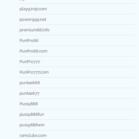
play97vip.com
power999.net
premium66.info
PunPro66
PunPro66.com
PunPro777
PunPro777.com
puntaek66
puntaek77
Pussy888
pussy888fun
pussy888win
ramclubx.com