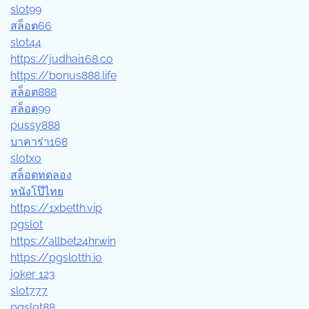
slot99
สล็อต66
slot44
https://judhai168.co
https://bonus888.life
สล็อต888
สล็อต99
pussy888
บาคาร่า168
slotxo
สล็อตทดลอง
หนังโป๊ไทย
https://1xbetth.vip
pgslot
https://allbet24hr.win
https://pgslotth.io
joker 123
slot777
pgslot88