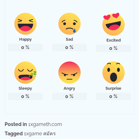
Happy
Sad
Excited
0
%
0
%
0
%
Sleepy
Angry
Surprise
0
%
0
%
0
%
Posted in
1xgameth.com
Tagged
1xgame สมัคร