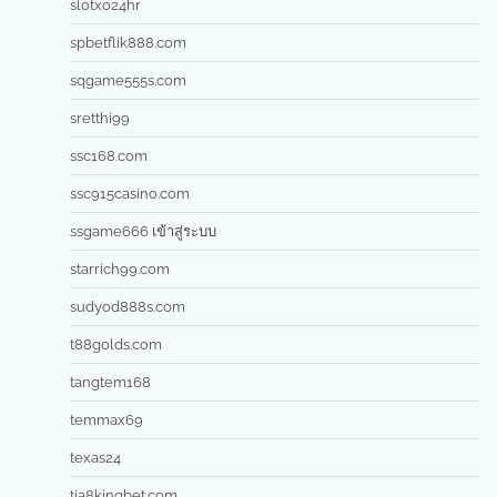
slotxo24hr
spbetflik888.com
sqgame555s.com
sretthi99
ssc168.com
ssc915casino.com
ssgame666 เข้าสู่ระบบ
starrich99.com
sudyod888s.com
t88golds.com
tangtem168
temmax69
texas24
tia8kingbet.com