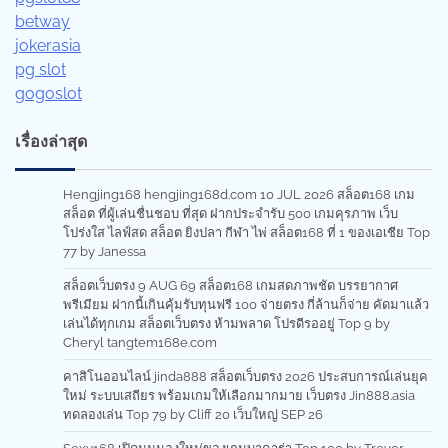
betway
jokerasia
pg slot
gogoslot
เรื่องล่าสุด
Hengjing168 hengjing168d.com 10 JUL 2026 สล็อต168 เกม
สล็อต ที่ผู้เล่นชื่นชอบ ที่สุด ฝากประจำรับ 500 เกมคุรภาพ เว็บ
โปร่งใส ไลฟ์สด สล็อต ยิงปลา กีฬา ไพ่ สล็อต168 ที่ 1 ของเอเชีย Top
77 by Janessa
สล็อตเว็บตรง 9 AUG 69 สล็อต168 เกมสดภาพชัด บรรยากาศ
พรีเมียม ฝากนี้เกินคุ้มรับทุนฟรี 100 จ่ายตรง กี่ล้านก็จ่าย คัดมาแล้ว
เล่นได้ทุกเกม สล็อตเว็บตรง ห้ามพลาด โปรดีรออยู่ Top 9 by
Cheryl tangtem168e.com
คาสิโนออนไลน์ jinda888 สล็อตเว็บตรง 2026 ประสบการณ์เล่นยุค
ใหม่ ระบบเสถียร พร้อมเกมให้เลือกมากมาย เว็บตรง Jin888.asia
ทดลองเล่น Top 79 by Cliff 20 เว็บใหญ่ SEP 26