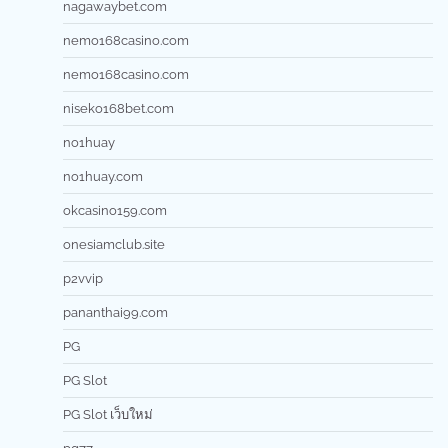
nagawaybet.com
nemo168casino.com
nemo168casino.com
niseko168bet.com
no1huay
no1huay.com
okcasino159.com
onesiamclub.site
p2vvip
pananthai99.com
PG
PG Slot
PG Slot เว็บใหม่