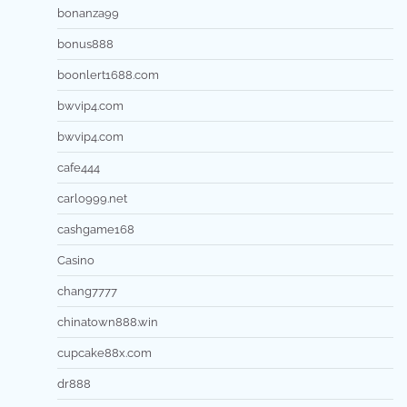
bonanza99
bonus888
boonlert1688.com
bwvip4.com
bwvip4.com
cafe444
carlo999.net
cashgame168
Casino
chang7777
chinatown888.win
cupcake88x.com
dr888