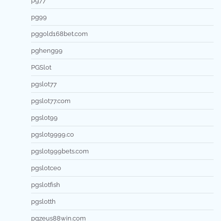
pg77
pg99
pggold168bet.com
pgheng99
PGSlot
pgslot77
pgslot77.com
pgslot99
pgslot9999.co
pgslot999bets.com
pgslotceo
pgslotfish
pgslotth
pgzeus88win.com