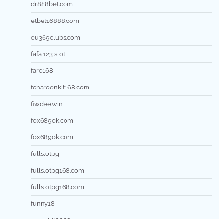
dr888bet.com
etbet16888.com
eu369clubs.com
fafa 123 slot
faro168
fcharoenkit168.com
fiwdee.win
fox689ok.com
fox689ok.com
fullslotpg
fullslotpg168.com
fullslotpg168.com
funny18