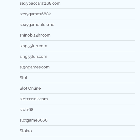
sexybaccarat168.com
sexygame1688k
sexygameplus.me
shinobi24hr.com
sing55fun.com
sing55fun.com
sl99games.com
Slot
Slot Online
slot1111ok.com
slot168
slotgame6666
Slotxo