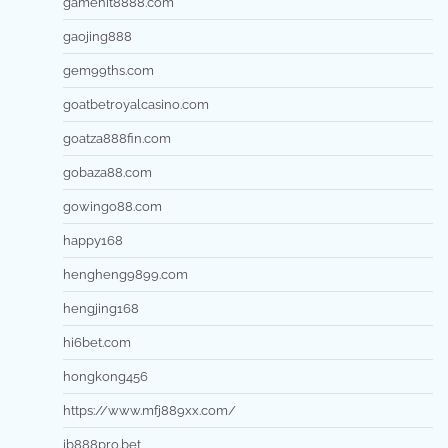
gamehit8888.com
gaojing888
gem99ths.com
goatbetroyalcasino.com
goatza888fin.com
gobaza88.com
gowingo88.com
happy168
hengheng9899.com
hengjing168
hi6bet.com
hongkong456
https://www.mfj889xx.com/
ib888pro.bet