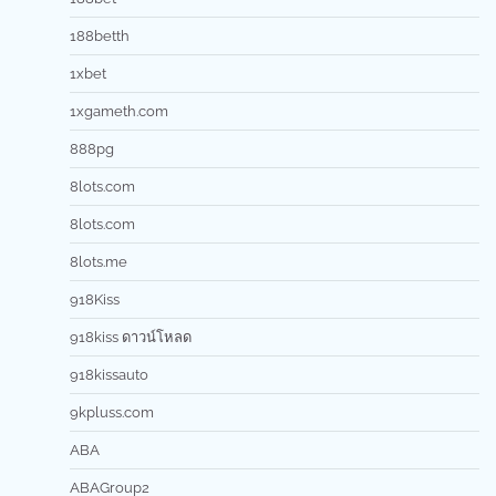
188betth
1xbet
1xgameth.com
888pg
8lots.com
8lots.com
8lots.me
918Kiss
918kiss ดาวน์โหลด
918kissauto
9kpluss.com
ABA
ABAGroup2