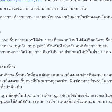
samsung-recovery.net
True Wallet, หรือหนทางอื่นๆที่เว็บรองรั
อกจำนวนเงิน 1 บาท หรือมากยิ่งกว่านั้นตามอยากได้
แนวทางการทำรายการ ระบบจะจัดการฝากเงินฝากบัญชีของคุณในทัน
น
มารถเริ่มการเล่นpgได้ง่ายๆและก็สะดวก โดยไม่ต้องวิตกกังวลเรื่อง
ถร่วมสนุกกับเกมpgslotได้ในทันที สำหรับคนที่ต้องการสัมผัส
อการชนะรางวัลใหญ่ การเลือกใช้ระบบฝากถอนไม่มีขั้นต่ำ 1 บาท จ
เล่นสล็อต
ถอนที่รวดเร็วทันใจที่สุด แต่ยังสะสมเกมสล็อตแตกง่ายที่คัดสรรมา
ือกเล่นสล็อตจากเว็บตรงที่มีคุณภาพสูงจะช่วยเพิ่มช่องทางสำหรับใน
้งน่าตื่นเต้น
ี่ดีที่สุดในปี 2024 การเลือกpgslotเว็บไซต์ตรงที่มาแรงจะเป็นลู่
ี้ คุณจะได้สัมผัสกับประสบการณ์การเล่นสล็อตที่ไม่เคยมีมาก่อนรวมท