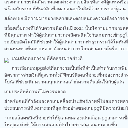
แรงมากมายๆนั้นมีความแตกต่างจากเว็บอื่นๆที่อาจมีผู้แทนหรือเอเย
พร้อมกับระบบที่ทันสมัยเพื่อตอบสนองในสิ่งที่ต้องการของผู้เล่น
สล็อต168 มีความมากมายหลายและตอบสนองความต้องการของผู้
สล็อตเว็บตรงที่ได้รับความนิยมในปี 2024 นั้นมีความมากมาย
ที่มีคุณภาพ ทำให้ผู้เล่นสามารถเพลิดเพลินใจกับเกมทางเข้าpgได้
ระเบียบอัตโนมัติที่ช่วยทำให้ผู้เล่นสามารถทำธุรกรรมได้ในทัน
ผ่านหนทางที่หลากหลาย ดังเช่นว่า การโอนผ่านแบงค์หรือ Tru
เกมสล็อตแตกง่ายที่คัดสรรมาอย่างดี
การเลือกเกมpgslotที่แตกง่ายเป็นสิ่งที่จำเป็นสำหรับการเพ
อัตราการจ่ายเงินที่สูงรวมทั้งมีฟีพบร์พิเศษที่ช่วยเพิ่มช่องทา
โบนัสที่ช่วยเพิ่มความสนุกสนานแล้วก็ความตื่นเต้นให้กับผู้เล่น
เกมประสิทธิภาพที่ไม่ควรพลาด
สำหรับคนที่กำลังมองหาเกมสล็อตประสิทธิภาพที่ไม่สมควรพลาดในปี
ประสบการณ์ที่เหมาะสมที่สุด ตัวอย่างของเกมpgที่มีความนิยมในป
• เกมสล็อตชนิดนี้ช่วยทำให้ผู้เล่นทดลองเล่นสล็อต pgสามารถซื้
ใหญ่และก็ทำให้การเล่นเกมเป็นไปอย่างสนุกสนานมากขึ้น