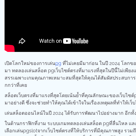
เปิดโลกใหม่ของการเล่น
pg
ที่ไม่เคยมีมาก่อน ในปี 2024 โลกของเ
มา ทดลองเล่นสล็อต pgเว็บไซต์ตรงที่มาแรงที่สุดในปีนี้ไม่เพียงแ
สรรเฉพาะเกมคุณภาพเหมาะสมที่สุดให้คุณได้สัมผัสประสบการณ์
กกว่าที่เคย
สล็อตเว็บตรงที่มาแรงที่สุดโดยเน้นย้ำที่คุณลักษณะของเว็บไซต์
มาอย่างดี ซึ่งจะช่วยทำให้คุณได้เข้าใจในเรื่องเหตุผลที่ทำให้เว็บไ
เล่นสล็อตออนไลน์ในปี 2024 ได้รับการพัฒนาไปอย่างมาก อีกท
ในด้านกราฟิกที่งาม ระบบเกมทดลองเล่นสล็อต pgที่ลื่นไหล และฟีพ
เลือกเล่นpgslotจากเว็บไซต์ตรงที่ให้บริการที่มีคุณภาพสูง รวมถ