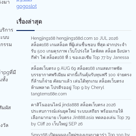
ตรงมา
gogoslot
เรื่องล่าสุด
บริการ
ีระบบ
Hengjing168 hengjing168d.com 10 JUL 2026
ุรกรรม
สล็อต168 เกมสล็อต ที่ผู้เล่นชื่นชอบ ที่สุด ฝากประจำ
รับ 500 เกมคุรภาพ เว็บโปร่งใส ไลฟ์สด สล็อต ยิงปลา
กีฬา ไพ่ สล็อต168 ที่ 1 ของเอเชีย Top 77 by Janessa
สล็อตเว็บตรง 9 AUG 69 สล็อต168 เกมสดภาพชัด
าpgที่มี
บรรยากาศพรีเมียม ฝากนี้เกินคุ้มรับทุนฟรี 100 จ่ายตรง
ทั้ง
กี่ล้านก็จ่าย คัดมาแล้ว เล่นได้ทุกเกม สล็อตเว็บตรง
ห้ามพลาด โปรดีรออยู่ Top 9 by Cheryl
tangtem168e.com
คาสิโนออนไลน์ jinda888 สล็อตเว็บตรง 2026
ัมผัส
ประสบการณ์เล่นยุคใหม่ ระบบเสถียร พร้อมเกมให้
เลือกมากมาย เว็บตรง Jin888.asia ทดลองเล่น Top 79
by Cliff 20 เว็บใหญ่ SEP 26
งวัล
Sexy168 เปิดมุมมองใหม่ของเกมบาคาร่า Top 100 by