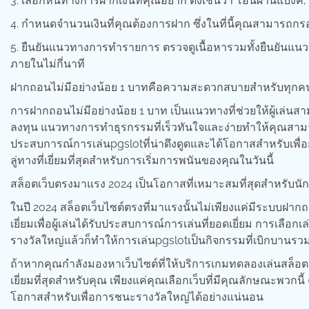
3. เลือกหนทางการฝากเงินที่คุณอยาก ดังเช่นว่า โอนผ่านแบงค์,
4. กำหนดจำนวนเงินที่คุณต้องการฝาก ซึ่งในที่นี้คุณสามารถกร
5. ยืนยันแนวทางการทำรายการ ตรวจดูเนื้อหารวมทั้งยืนยัน
ภายในไม่กี่นาที
ฝากถอนไม่มีอย่างน้อย 1 บาทคือความสะดวกสบายสำหรับทุกค
การฝากถอนไม่มีอย่างน้อย 1 บาท เป็นแนวทางที่ช่วยให้ผู้เล่นสา
ลงทุน แนวทางการทำธุรกรรมที่เร็วทันใจและง่ายทำให้คุณสามาร
ประสบการณ์การเล่นpgslotที่น่าดึงดูดและได้โอกาสสำหรับเพื่
ลู่ทางที่เยี่ยมที่สุดสำหรับการเริ่มการพนันของคุณในวันนี้
สล็อตเว็บตรงมาแรง 2024 เป็นโอกาสที่เหมาะสมที่สุดสำหรับนัก
ในปี 2024 สล็อตเว็บไซต์ตรงที่มาแรงนั้นไม่เพียงแค่มีระบบฝาก
เยี่ยมเพื่อผู้เล่นได้รับประสบการณ์การเล่นที่ยอดเยี่ยม การเล
รางวัลใหญ่แล้วก็ทำให้การเล่นpgslotเป็นกิจกรรมที่เบิกบานรวมทั
ถ้าหากคุณกำลังมองหาเว็บไซต์ที่ให้บริการเกมทดลองเล่นสล็อต pgท
เยี่ยมที่สุดสำหรับคุณ เพียงแค่คุณเลือกเว็บที่มีคุณลักษณะพวกน
โอกาสสำหรับเพื่อการชนะรางวัลใหญ่ได้อย่างแน่นอน