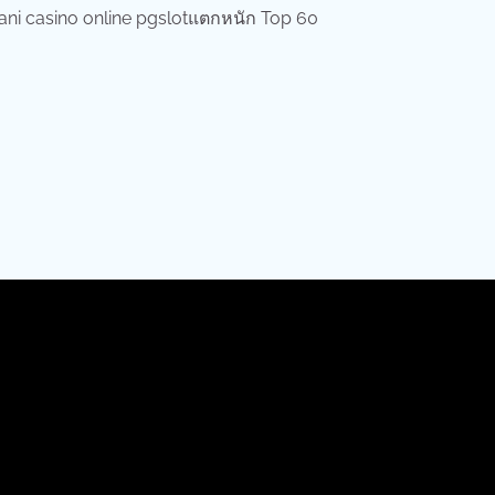
ani casino online pgslotแตกหนัก Top 60