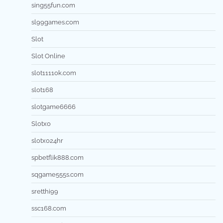
sing55fun.com
sl99games.com
Slot
Slot Online
slot1111ok.com
slot168
slotgame6666
Slotxo
slotxo24hr
spbetflik888.com
sqgame555s.com
sretthi99
ssc168.com