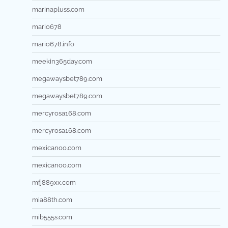
marinapluss.com
mario678
mario678.info
meekin365day.com
megawaysbet789.com
megawaysbet789.com
mercyrosa168.com
mercyrosa168.com
mexicanoo.com
mexicanoo.com
mfj889xx.com
mia88th.com
mib555s.com