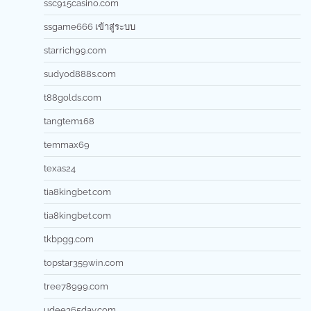
ssc915casino.com
ssgame666 เข้าสู่ระบบ
starrich99.com
sudyod888s.com
t88golds.com
tangtem168
temmax69
texas24
tia8kingbet.com
tia8kingbet.com
tkbpgg.com
topstar359win.com
tree78999.com
udee365day.com