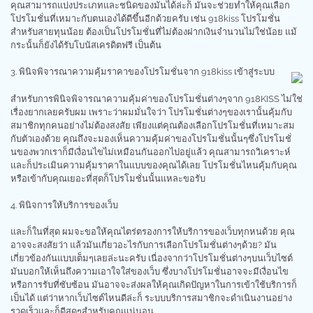
คุณสามารถแบ่งประเภทและชนิดของมันได้ล่ะก็ มันจะช่วยทำให้คุณเลือก
โปรโมชั่นที่เหมาะกับตนเองได้ดีขึ้นอีกด้วยครับ เช่น 918kiss โปรโมชั่น
สำหรับสายทุนน้อย ต้องเป็นโปรโมชั่นที่ไม่ต้องฝากเงินจำนวนไม่ใช่น้อย แม้
กระนั้นก็ยังได้รับโบนัสเครดิตฟรี เป็นต้น
3. พินิจพิจารณาความคุ้มราคาของโปรโมชั่นจาก 918kiss เข้าสู่ระบบ
สำหรับการพินิจพิจารณาความคุ้มค่าของโปรโมชั่นต่างๆจาก 918KISS ไม่ใช่
เรื่องยากเลยครับผม เพราะว่าผมมั่นใจว่า โปรโมชั่นต่างๆของเรานั้นคุ้มกับ
สมาชิกทุกคนอย่างไม่ต้องสงสัย เพียงแต่คุณต้องเลือกโปรโมชั่นที่เหมาะสม
กับตัวเองด้วย คุณถึงจะมองเห็นความคุ้มค่าของโปรโมชั่นนั้นๆซึ่งโปรโมชั่
นของพวกเราก็มีเงื่อนไขไม่เหมือนกันออกไปอยู่แล้ว คุณสามารถวิเคราะห์
และก็ประเมินความคุ้มราคาในแบบของคุณได้เลย โปรโมชั่นไหนคุ้มกับคุณ
หรือเข้ากับคุณเยอะที่สุดก็โปรโมชั่นนั้นแหละขอรับ
4. พินิจการให้บริการของเว็บ
และก็ในที่สุด ผมจะขอให้คุณไตร่ตรองการให้บริการของเว็บทุกหนด้วย คุณ
อาจจะสงสัยว่า แล้วมันเกี่ยวอะไรกับการเลือกโปรโมชั่นต่างๆด้วย? มัน
เกี่ยวข้องกันแบบเต็มๆเลยล่ะนะครับ เนื่องจากว่าโปรโมชั่นต่างๆบนเว็บไซต์
มันบอกให้เห็นถึงความเอาใจใส่ของเว็บ ซึ่งบางโปรโมชั่นอาจจะมีเงื่อนไข
หรือการรับที่ซับซ้อน มันอาจจะส่งผลให้คุณเกิดปัญหาในการเข้าใช้บริการก็
เป็นได้ แต่ว่าหากเว็บไซต์ไหนดีล่ะก็ ระบบบริการสมาชิกจะดำเนินงานอย่าง
รวดเร็วและก็ดีสุดๆสำหรับคุณแน่นอน