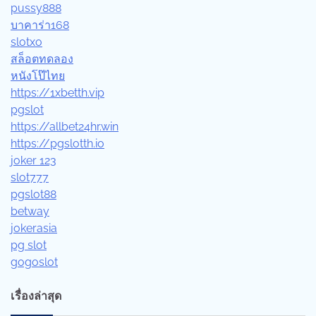
pussy888
บาคาร่า168
slotxo
สล็อตทดลอง
หนังโป๊ไทย
https://1xbetth.vip
pgslot
https://allbet24hr.win
https://pgslotth.io
joker 123
slot777
pgslot88
betway
jokerasia
pg slot
gogoslot
เรื่องล่าสุด