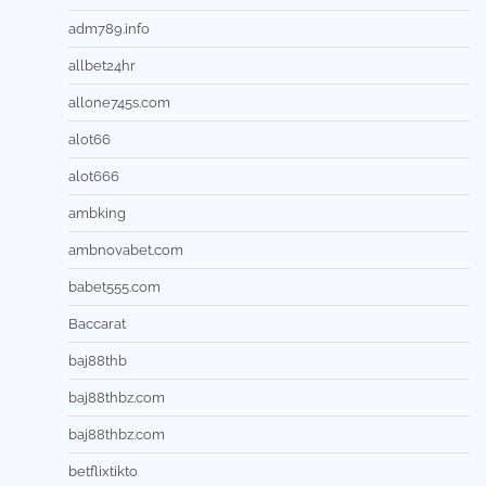
adm789.info
allbet24hr
allone745s.com
alot66
alot666
ambking
ambnovabet.com
babet555.com
Baccarat
baj88thb
baj88thbz.com
baj88thbz.com
betflixtikto