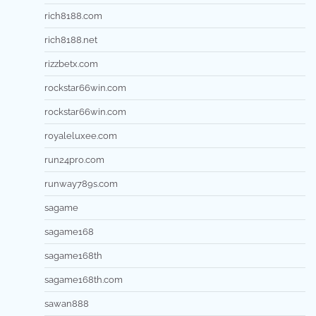
rich8188.com
rich8188.net
rizzbetx.com
rockstar66win.com
rockstar66win.com
royaleluxee.com
run24pro.com
runway789s.com
sagame
sagame168
sagame168th
sagame168th.com
sawan888