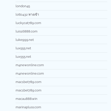
london45
lotto432 ทางเข้า
luckycat789.com
luis16888.com
luke999.net
lux555.net
lux555.net
m4newonline.com
m4newonline.com
mac1bet789.com
mac1bet789.com
macau888.win
marinapluss.com