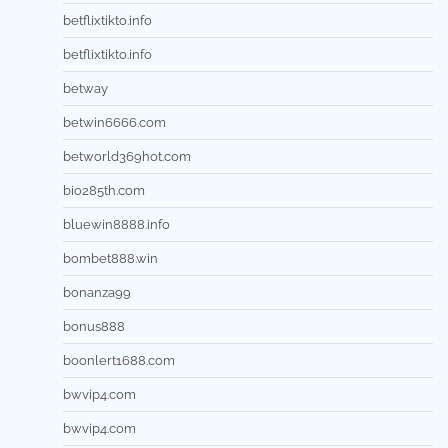
betflixtikto.info
betflixtikto.info
betway
betwin6666.com
betworld369hot.com
bio285th.com
bluewin8888.info
bombet888.win
bonanza99
bonus888
boonlert1688.com
bwvip4.com
bwvip4.com