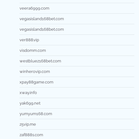
veera6999.com
vegasisland168bet.com
vegasisland168bet.com
ver888.vip
visdomm.com
westbluez168bet.com
winherovip.com
xpay88game.com
xway.info
yak699.net
yumyum168.com
z5vip.me
zaf888s.com