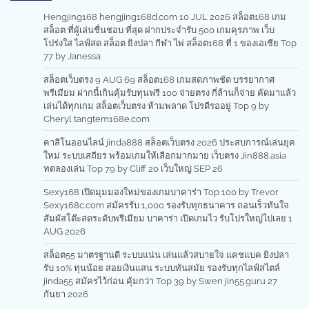
Hengjing168 hengjing168d.com 10 JUL 2026 สล็อต168 เกม
สล็อต ที่ผู้เล่นชื่นชอบ ที่สุด ฝากประจำรับ 500 เกมคุรภาพ เว็บ
โปร่งใส ไลฟ์สด สล็อต ยิงปลา กีฬา ไพ่ สล็อต168 ที่ 1 ของเอเชีย Top
77 by Janessa
สล็อตเว็บตรง 9 AUG 69 สล็อต168 เกมสดภาพชัด บรรยากาศ
พรีเมียม ฝากนี้เกินคุ้มรับทุนฟรี 100 จ่ายตรง กี่ล้านก็จ่าย คัดมาแล้ว
เล่นได้ทุกเกม สล็อตเว็บตรง ห้ามพลาด โปรดีรออยู่ Top 9 by
Cheryl tangtem168e.com
คาสิโนออนไลน์ jinda888 สล็อตเว็บตรง 2026 ประสบการณ์เล่นยุค
ใหม่ ระบบเสถียร พร้อมเกมให้เลือกมากมาย เว็บตรง Jin888.asia
ทดลองเล่น Top 79 by Cliff 20 เว็บใหญ่ SEP 26
Sexy168 เปิดมุมมองใหม่ของเกมบาคาร่า Top 100 by Trevor
Sexy168c.com สมัครรับ 1,000 รองรับทุกธนาคาร ถอนเร็วทันใจ
สัมผัสโต๊ะสดระดับพรีเมียม บาคาร่า เปิดเกมไว รับโปรใหญ่ไปเลย 1
AUG 2026
สล็อต55 มาตรฐานดี ระบบแน่น เล่นแล้วสบายใจ แคชแบค ยิงปลา
รับ 10% ทุนน้อย สอยเงินแสน ระบบทันสมัย รองรับทุกไลฟ์สไตล์
jinda55 สมัครไว้ก่อน คุ้มกว่า Top 39 by Swen jin55.guru 27
กันยา 2026