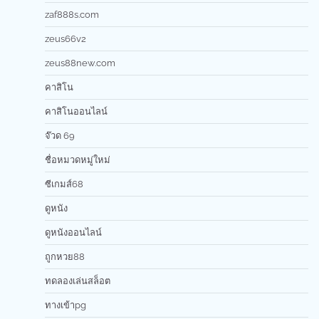
zaf888s.com
zeus66v2
zeus88new.com
คาสิโน
คาสิโนออนไลน์
จ๊วด 69
ชื่อหมวดหมู่ใหม่
ซีเกมส์68
ดูหนัง
ดูหนังออนไลน์
ถูกหวย88
ทดลองเล่นสล็อต
ทางเข้าpg