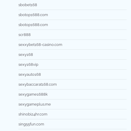
sbobet168
sbotop1688.com
sbotop1688.com
scr888
sexxybet168-casino.com
sexy168
sexy168vip
sexyauto168
sexybaccarat168.com
sexygame1688k
sexygameplus.me
shinobi24hr.com
sing55fun.com