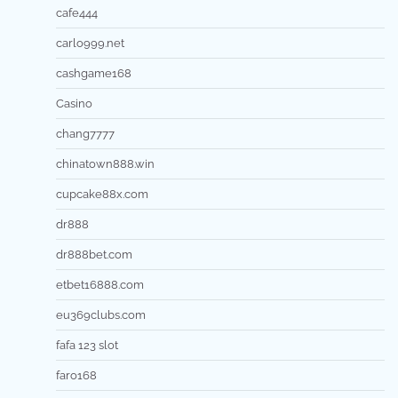
cafe444
carlo999.net
cashgame168
Casino
chang7777
chinatown888.win
cupcake88x.com
dr888
dr888bet.com
etbet16888.com
eu369clubs.com
fafa 123 slot
faro168