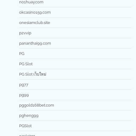
no1huay.com
okcasino159.com
onesiamclub.site
p2vvip
pananthai99.com
PG
PG Slot
PG Slot เว็บใหม่
pg77
pg99
pggold168bet.com
pgheng99
PGSlot