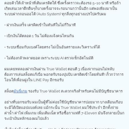
คอยคิวให้เจ้าหน้าที่เติมเครดิตให้ ซึ่งครั้งคราวจะต้องรอ 5–10 นาที หรือถ้า
เกิดเล่นเวลาดึกดื่นๆก็บางครั้งอาจจะรอนานกว่านั้นอีก แต่พอเพียงมาเป็น
ระบบฝากถอนออโต้ (Auto System) ทุกสิ่งทุกอย่างแปรไปครับผม
• ฝากเงินเสร็จ เครดิตเข้าในทันทีในไม่กี่วินาที
• เบิกเงินได้ตลอด 1 วัน ไม่ต้องแจ้งคนไหนกัน
• ระบบเชื่อมกับแบงค์โดยตรง ไม่เป็นอันตรายและวิเคราะห์ได้
• ไม่ต้องกลัวพลาดยอด เพราะระบบ AI ตรวจเช็กอัตโนมัติ
ผมเคยทดลองฝากเงินผ่าน True Wallet ตอนตี 3 เนื่องจากนอนไม่หลับ
ต้องการเล่นสล็อตแก้เบื่อ พอกดรับรองปุบปับ เครดิตเข้าโดยทันที! เร็วกว่าการ
โอนให้เพื่อนฝูงใน LINE Pay อีกขอรับ
สล็อต
มันนี่เกม
รองรับ True Wallet สะดวกจริงสำหรับคนไม่มีบัญชีธนาคาร
อย่างที่บอกขอรับ ผมเป็นผู้ที่ไม่ค่อยใช้บัญชีธนาคารบ่อยมาก บางเดือนเกือบ
จะมิได้เปิดแอปแบงค์เลย แม้กระนั้น True Wallet ผมใช้ประจำ อีกทั้งจ่าย
ค่าน้ำ ค่าไฟ เพิ่มเกม เพิ่มเติมเน็ต หรือซื้อกาแฟที่ 7-Eleven มันจึงกลายเป็นก
ระเป๋าเงินหลักของผมไปแล้ว