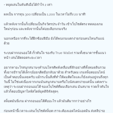
• หยุดเล่นในทันทีเมื่อได้กำไร 2 เท่า
ผลเป็น จากทุน 300 เปลี่ยนเป็น 1,200 ในเวลาไม่ถึง 20 นาที!
แล้วหลังจากนั้นก็เปลี่ยนเป็นกิจวัตรประจำวัน เข้าเว็บไซต์ตรง ทดลองเกม
ใหม่ๆก่อน และหลังจากนั้นก็ค่อยเลือกเกมจริง
นอกเหนือจากที่จะได้ฝึกซ้อมฝีมือ ยังได้พบเกมแตกง่ายก่อนคนไหนกันแน่
ด้วย
ระบบฝากถอนออโต้ เร็วทันใจ รองรับ True Wallet รวมทั้งธนาคารชั้นแนว
หน้า เล่นได้ตลอดระยะเวลา
อยากหาอะไรสนุกสนานๆทำบนโทรศัพท์เคลื่อนที่สักอย่างที่ทั้งหมดลินรวม
ทั้งอาจมีรายได้เล็กๆน้อยๆติดมือกลับมาด้วย สำหรับผม เกมสล็อตออนไลน์
เป็นคำตอบนั้นเลยครับ แม้กระนั้นสิ่งที่ทำให้ผมติดใจและก็ยังเล่นอยู่จนถึงทุก
วันนี้ ไม่ใช่แค่เนื่องจากเกมมันสนุกสนานหรือโบนัสแตกง่ายแค่นั้น แต่เพราะ
เหตุว่า ระบบฝากถอนออโต้ ของเว็บไซต์ที่ผมเลือกเล่น มันสบาย รวดเร็วทันใจ
แล้วก็ตอบปัญหาไลฟ์สไตล์ยุคดิจิทัลสุดๆ
สล็อตมันนี่เกม ฝากถอนออโต้คืออะไร แล้วมันดีมากกว่าอย่างไร
ก่อนหน้านี้เวลาจะเล่นเว็บไซต์สล็อต เราจะต้องแอดไลน์แอดมิน ส่งสลิป รอ