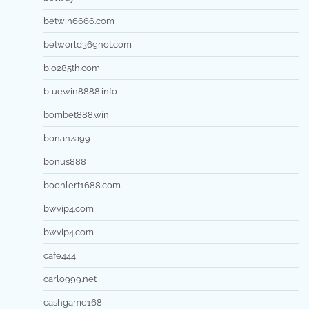
betwin6666.com
betworld369hot.com
bio285th.com
bluewin8888.info
bombet888.win
bonanza99
bonus888
boonlert1688.com
bwvip4.com
bwvip4.com
cafe444
carlo999.net
cashgame168