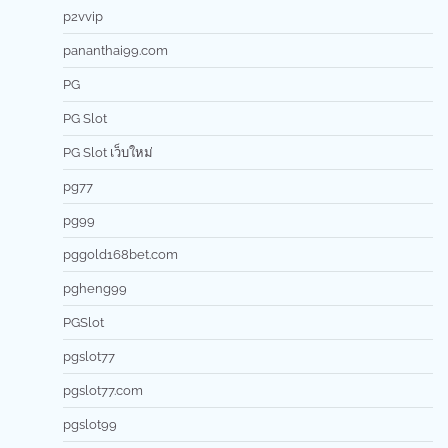
p2vvip
pananthai99.com
PG
PG Slot
PG Slot เว็บใหม่
pg77
pg99
pggold168bet.com
pgheng99
PGSlot
pgslot77
pgslot77.com
pgslot99