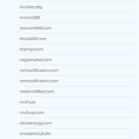
monkey789
mono1688
mono16888.com
moza888.com
mwin9s.com
nagawaybet.com
nemo168casino.com
nemo168casino.com
niseko168bet.com
no1huay
no1huay.com
okcasino159.com
onesiamclub.site