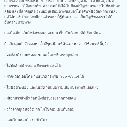
เว็บไซต์สล็อตที่รองรับ True Wallet จัดว่าตอบปัญหามาก ด้วยเหตุว่าผม
สามารถฝากได้อย่างต่ำแค่ 1 บาทก็ยังได้ ไม่ต้องมีบัญชีธนาคาร ไม่ต้องยืนยัน
สลิป และที่สำคัญคือ ระบบมันเชื่อมตรงกับเบอร์โทรศัพท์มือถือพวกเราเลย
แค่ใส่เบอร์ True Wallet แล้วระบบก็รู้ทันคราวว่าเป็นบัญชีของเรา ไม่มี
อันตรายหายห่วง
กลเม็ดเลือกเว็บไซต์ตรงทดสอบเล่น เว็บ มันนี่ เกม ที่ดีเยี่ยมที่สุด
ถ้าเกิดคุณกำลังมองหาเว็บดีๆเหมือนที่ฉันเคยหา ลองใช้เกณฑ์นี้ดูจ้ะ
• จะต้องมีระบบทดลองเล่นสล็อตฟรี ครบทุกค่าย
• ไม่บังคับสมัครก่อน ถึงจะเข้าเล่นได้
• ฝาก-ถอนออโต้ ผ่านธนาคารหรือ True Wallet ได้
• ไม่มีอย่างน้อย และไม่มีค่าขนบธรรมเนียมประเพณีแอบแฝง
• มีเอกสารสิทธิ์หรือหนังสือรับรองจากต่างแดน
• รีวิวจากผู้เล่นจริงมาก ไม่ใช่คอมเมนต์ปลอม
• แอดไม่นตอบไว 24 ชั่วโมง