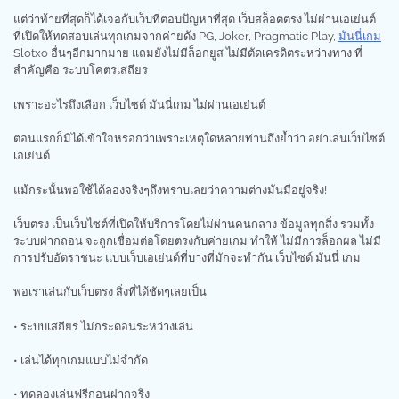
แต่ว่าท้ายที่สุดก็ได้เจอกับเว็บที่ตอบปัญหาที่สุด เว็บสล็อตตรง ไม่ผ่านเอเย่นต์
ที่เปิดให้ทดสอบเล่นทุกเกมจากค่ายดัง PG, Joker, Pragmatic Play,
มันนี่เกม
Slotxo อื่นๆอีกมากมาย แถมยังไม่มีล็อกยูส ไม่มีตัดเครดิตระหว่างทาง ที่
สำคัญคือ ระบบโคตรเสถียร
เพราะอะไรถึงเลือก เว็บไซต์ มันนี่เกม ไม่ผ่านเอเย่นต์
ตอนแรกก็มิได้เข้าใจหรอกว่าเพราะเหตุใดหลายท่านถึงย้ำว่า อย่าเล่นเว็บไซต์
เอเย่นต์
แม้กระนั้นพอใช้ได้ลองจริงๆถึงทราบเลยว่าความต่างมันมีอยู่จริง!
เว็บตรง เป็นเว็บไซต์ที่เปิดให้บริการโดยไม่ผ่านคนกลาง ข้อมูลทุกสิ่ง รวมทั้ง
ระบบฝากถอน จะถูกเชื่อมต่อโดยตรงกับค่ายเกม ทำให้ ไม่มีการล็อกผล ไม่มี
การปรับอัตราชนะ แบบเว็บเอเย่นต์ที่บางที่มักจะทำกัน เว็บไซต์ มันนี่ เกม
พอเราเล่นกับเว็บตรง สิ่งที่ได้ชัดๆเลยเป็น
• ระบบเสถียร ไม่กระดอนระหว่างเล่น
• เล่นได้ทุกเกมแบบไม่จำกัด
• ทดลองเล่นฟรีก่อนฝากจริง