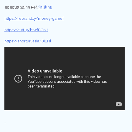
ขอขอบคุณมาก Ref.
มันนี่เกม
https://rebrand.ly/money-gamef
https://cutt.ly/btwfBCrU
https://shorturl.asia/8iLNl
…