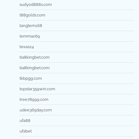
sudyod888s.com
t88golds.com
tangtem168
temmax69
texas24
tia8kingbet.com
tia8kingbet.com
tkbpgg.com
topstar359win.com
tree78999.com
udee365day.com
ufa88
ufabet