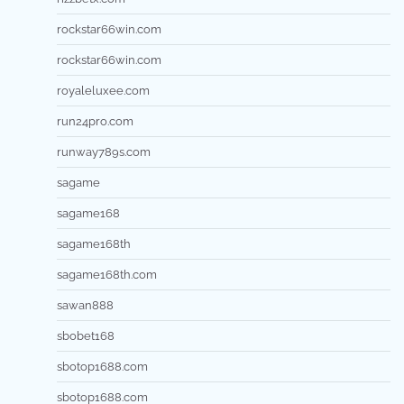
rockstar66win.com
rockstar66win.com
royaleluxee.com
run24pro.com
runway789s.com
sagame
sagame168
sagame168th
sagame168th.com
sawan888
sbobet168
sbotop1688.com
sbotop1688.com