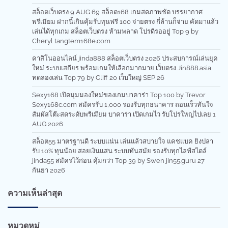
สล็อตเว็บตรง 9 AUG 69 สล็อต168 เกมสดภาพชัด บรรยากาศ
พรีเมียม ฝากนี้เกินคุ้มรับทุนฟรี 100 จ่ายตรง กี่ล้านก็จ่าย คัดมาแล้ว
เล่นได้ทุกเกม สล็อตเว็บตรง ห้ามพลาด โปรดีรออยู่ Top 9 by
Cheryl tangtem168e.com
คาสิโนออนไลน์ jinda888 สล็อตเว็บตรง 2026 ประสบการณ์เล่นยุค
ใหม่ ระบบเสถียร พร้อมเกมให้เลือกมากมาย เว็บตรง Jin888.asia
ทดลองเล่น Top 79 by Cliff 20 เว็บใหญ่ SEP 26
Sexy168 เปิดมุมมองใหม่ของเกมบาคาร่า Top 100 by Trevor
Sexy168c.com สมัครรับ 1,000 รองรับทุกธนาคาร ถอนเร็วทันใจ
สัมผัสโต๊ะสดระดับพรีเมียม บาคาร่า เปิดเกมไว รับโปรใหญ่ไปเลย 1
AUG 2026
สล็อต55 มาตรฐานดี ระบบแน่น เล่นแล้วสบายใจ แคชแบค ยิงปลา
รับ 10% ทุนน้อย สอยเงินแสน ระบบทันสมัย รองรับทุกไลฟ์สไตล์
jinda55 สมัครไว้ก่อน คุ้มกว่า Top 39 by Swen jin55.guru 27
กันยา 2026
ความเห็นล่าสุด
หมวดหมู่