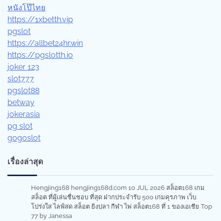
หนังโป๊ไทย
https://1xbetth.vip
pgslot
https://allbet24hr.win
https://pgslotth.io
joker 123
slot777
pgslot88
betway
jokerasia
pg slot
gogoslot
เรื่องล่าสุด
Hengjing168 hengjing168d.com 10 JUL 2026 สล็อต168 เกม
สล็อต ที่ผู้เล่นชื่นชอบ ที่สุด ฝากประจำรับ 500 เกมคุรภาพ เว็บ
โปร่งใส ไลฟ์สด สล็อต ยิงปลา กีฬา ไพ่ สล็อต168 ที่ 1 ของเอเชีย Top
77 by Janessa