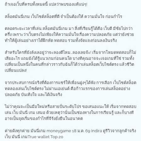
ถ้าเจอเว็บที่ครบทั้งหมดนี้ แปลว่าพบของแท้แน่ๆ!
สล็อตมันนี่เกม เว็บไซต์สล็อตที่ดี จำเป็นต้องให้ ความมั่นใจ ก่อนกำไร
ตลอดระยะเวลาที่เล่น สล็อตมันนี่เกม มา สิ่งที่เรียนรู้ได้คือ เว็บดี มีชัยไปกว่า
ครึ่ง เพราะว่าเว็บตรงไม่เพียงให้ความมั่นใจเรื่องความปลอดภัย แต่ว่ายังช่วย
ทำให้ผู้เล่นอย่างเราได้ฝึกหัด ทดสอบ รวมทั้งจัดแจงก่อนลงเงินจริง
สำหรับใครที่ยังลังเลอยู่ว่าจะลองดีไหม…ลองเลยจ้ะ! เริ่มจากโหมดทดสอบก็ไม่
เสียอะไร แถมยังได้รู้แนวเกมก่อนคนใด บางทีคุณอาจจะเจอเกมที่ใช่ รวมทั้ง
เปลี่ยนเป็นหนึ่งในคนที่กล่าวราวกับฉันก็ได้ว่าเล่นสล็อตเว็บไซต์ตรง แล้วชีวิต
เปลี่ยนแปลง!
จากประสบการณ์จริงที่ต้องการแชร์ให้เพื่อนฝูงๆได้ฟัง การเลือก เว็บไซต์สล็อต
ทดลองเล่นเว็บไซต์ตรง ไม่ผ่านเอเย่นต์ คือก้าวแรกของการเล่นสล็อตอย่าง
ปลอดภัย บันเทิงใจ และได้เงินจริง
ไม่ว่าคุณจะเป็นมือใหม่หรือสายปั่นระดับโปร ขอเสนอแนะให้ เริ่มจากทดสอบ
เล่น เว็บ มันนี่ เกม เสมอ ด้วยเหตุว่านั่นเป็นช่องทางในการเรียนรู้ และก็บางที
อาจเป็นจุดเริ่มของกำไรที่จีรังยั่งยืนในอนาคต
ค่ายดังทุกค่าย มันนี่เกม moneygame 18 ม.ค. 69 Indira ดูรีวิวจากลูกค้าจริง
เว็บ มันนี่ เกมTrue wallet Top 20