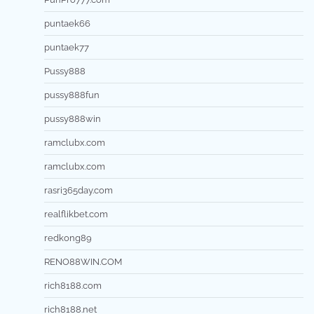
puntaek66
puntaek77
Pussy888
pussy888fun
pussy888win
ramclubx.com
ramclubx.com
rasri365day.com
realflikbet.com
redkong89
RENO88WIN.COM
rich8188.com
rich8188.net