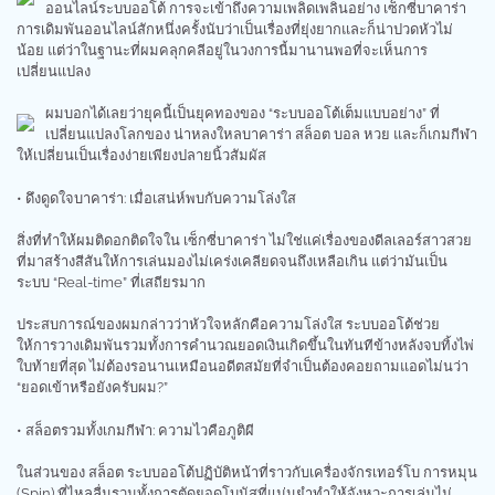
ออนไลน์ระบบออโต้ การจะเข้าถึงความเพลิดเพลินอย่าง เซ็กซี่บาคาร่า
การเดิมพันออนไลน์สักหนึ่งครั้งนับว่าเป็นเรื่องที่ยุ่งยากและก็น่าปวดหัวไม่
น้อย แต่ว่าในฐานะที่ผมคลุกคลีอยู่ในวงการนี้มานานพอที่จะเห็นการ
เปลี่ยนแปลง
ผมบอกได้เลยว่ายุคนี้เป็นยุคทองของ “ระบบออโต้เต็มแบบอย่าง” ที่
เปลี่ยนแปลงโลกของ น่าหลงใหลบาคาร่า สล็อต บอล หวย และก็เกมกีฬา
ให้เปลี่ยนเป็นเรื่องง่ายเพียงปลายนิ้วสัมผัส
• ดึงดูดใจบาคาร่า: เมื่อเสน่ห์พบกับความโล่งใส
สิ่งที่ทำให้ผมติดอกติดใจใน เซ็กซี่บาคาร่า ไม่ใช่แค่เรื่องของดีลเลอร์สาวสวย
ที่มาสร้างสีสันให้การเล่นมองไม่เคร่งเคลียดจนถึงเหลือเกิน แต่ว่ามันเป็น
ระบบ “Real-time” ที่เสถียรมาก
ประสบการณ์ของผมกล่าวว่าหัวใจหลักคือความโล่งใส ระบบออโต้ช่วย
ให้การวางเดิมพันรวมทั้งการคำนวณยอดเงินเกิดขึ้นในทันทีข้างหลังจบทิ้งไพ่
ใบท้ายที่สุด ไม่ต้องรอนานเหมือนอดีตสมัยที่จำเป็นต้องคอยถามแอดไม่นว่า
“ยอดเข้าหรือยังครับผม?”
• สล็อตรวมทั้งเกมกีฬา: ความไวคือภูติผี
ในส่วนของ สล็อต ระบบออโต้ปฏิบัติหน้าที่ราวกับเครื่องจักรเทอร์โบ การหมุน
(Spin) ที่ไหลลื่นรวมทั้งการตัดยอดโบนัสที่แม่นยำทำให้จังหวะการเล่นไม่