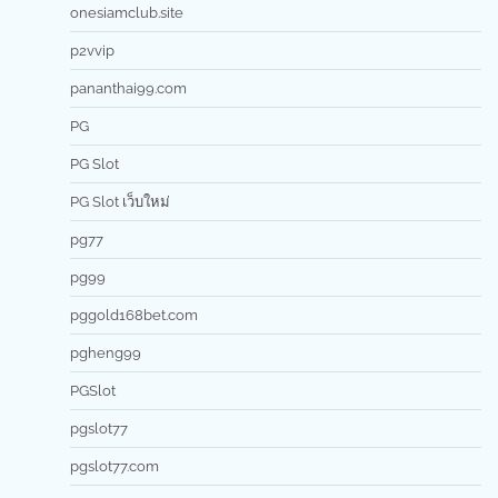
onesiamclub.site
p2vvip
pananthai99.com
PG
PG Slot
PG Slot เว็บใหม่
pg77
pg99
pggold168bet.com
pgheng99
PGSlot
pgslot77
pgslot77.com