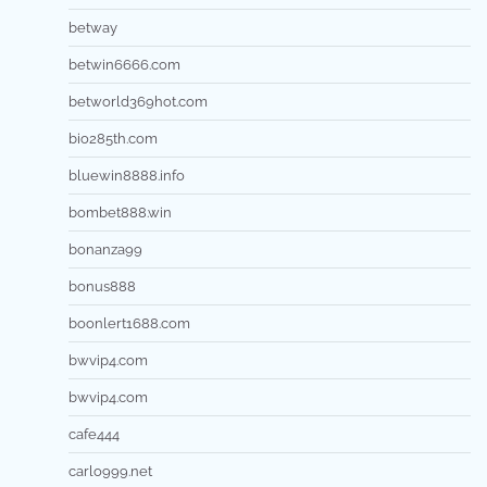
betway
betwin6666.com
betworld369hot.com
bio285th.com
bluewin8888.info
bombet888.win
bonanza99
bonus888
boonlert1688.com
bwvip4.com
bwvip4.com
cafe444
carlo999.net