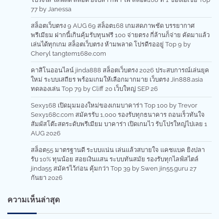
77 by Janessa
สล็อตเว็บตรง 9 AUG 69 สล็อต168 เกมสดภาพชัด บรรยากาศ
พรีเมียม ฝากนี้เกินคุ้มรับทุนฟรี 100 จ่ายตรง กี่ล้านก็จ่าย คัดมาแล้ว
เล่นได้ทุกเกม สล็อตเว็บตรง ห้ามพลาด โปรดีรออยู่ Top 9 by
Cheryl tangtem168e.com
คาสิโนออนไลน์ jinda888 สล็อตเว็บตรง 2026 ประสบการณ์เล่นยุค
ใหม่ ระบบเสถียร พร้อมเกมให้เลือกมากมาย เว็บตรง Jin888.asia
ทดลองเล่น Top 79 by Cliff 20 เว็บใหญ่ SEP 26
Sexy168 เปิดมุมมองใหม่ของเกมบาคาร่า Top 100 by Trevor
Sexy168c.com สมัครรับ 1,000 รองรับทุกธนาคาร ถอนเร็วทันใจ
สัมผัสโต๊ะสดระดับพรีเมียม บาคาร่า เปิดเกมไว รับโปรใหญ่ไปเลย 1
AUG 2026
สล็อต55 มาตรฐานดี ระบบแน่น เล่นแล้วสบายใจ แคชแบค ยิงปลา
รับ 10% ทุนน้อย สอยเงินแสน ระบบทันสมัย รองรับทุกไลฟ์สไตล์
jinda55 สมัครไว้ก่อน คุ้มกว่า Top 39 by Swen jin55.guru 27
กันยา 2026
ความเห็นล่าสุด