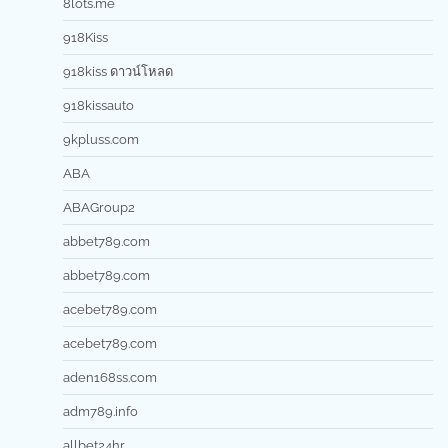
8lots.me
918Kiss
918kiss ดาวน์โหลด
918kissauto
9kpluss.com
ABA
ABAGroup2
abbet789.com
abbet789.com
acebet789.com
acebet789.com
aden168ss.com
adm789.info
allbet24hr