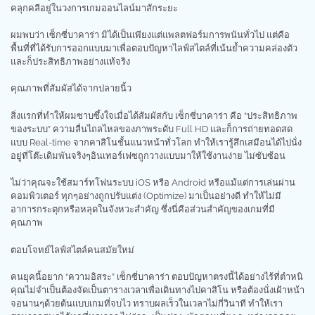
คลุกคลีอยู่ในวงการเกมออนไลน์มาสักระยะ
ผมพบว่า เซ็กซี่บาคาร่า มิได้เป็นเพียงแต่แพลตฟอร์มการพนันทั่วไป แต่คือ
พื้นที่ที่ได้รับการออกแบบมาเพื่อตอบปัญหาไลฟ์สไตล์ที่เน้นย้ำความคล่องตัว
และก็ประสิทธิภาพอย่างแท้จริง
คุณภาพที่สัมผัสได้จากปลายนิ้ว
สิ่งแรกที่ทำให้ผมซาบซึ้งใจเมื่อได้สัมผัสกับ เซ็กซี่บาคาร่า คือ “ประสิทธิภาพ
ของระบบ” ความลื่นไถลไหลของภาพระดับ Full HD และก็การถ่ายทอดสด
แบบ Real-time จากคาสิโนชั้นแนวหน้าทั่วโลก ทำให้เรารู้สึกเสมือนได้ไปนั่ง
อยู่ที่โต๊ะเดิมพันจริงๆอินเทอร์เฟซถูกวางแบบมาให้ใช้งานง่าย ไม่ซับซ้อน
ไม่ว่าคุณจะใช้สมาร์ทโฟนระบบ iOS หรือ Android หรือแม้แต่การเล่นผ่าน
คอมพิวเตอร์ ทุกๆอย่างถูกปรับแต่ง (Optimize) มาเป็นอย่างดี ทำให้ไม่มี
อาการกระตุกหรือหลุดในจังหวะสำคัญ ซึ่งนี่คือส่วนสำคัญของเกมที่มี
คุณภาพ
ตอบโจทย์ไลฟ์สไตล์คนสมัยใหม่
คนยุคนี้อยาก “ความอิสระ” เซ็กซี่บาคาร่า ตอบปัญหาตรงนี้ได้อย่างไร้ที่ตำหนิ
คุณไม่จำเป็นต้องจัดเป็นตารางเวลาเพื่อเดินทางไปคาสิโน หรือต้องนั่งเฝ้าหน้า
จอนานๆด้วยต้นแบบเกมที่จบไว ทราบผลเร็วในเวลาไม่กี่วินาที ทำให้เรา