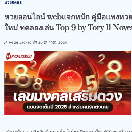
หวยฮิต88
หวยออนไลน์ webแจกหนัก คู่มือแทงหวยอ
ใหม่ ทดลองเล่น Top 9 by Tory 11 Nov
Peter Jackson
26 ธันวาคม 2025
แม้กระนั้นความบังเอิญคือตอนนั้นเว็บไซต์ที่พวกเราใช้อยู่มีปัญหาเรื