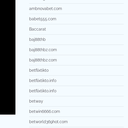
ambnovabet.com
babet555.com
Baccarat
baj88thb
baj88thbz.com
baj88thbz.com
betflixtikto
betflixtikto.info
betflixtikto.info
betway
betwin6666.com
betworld369hot.com