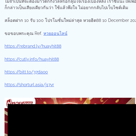
ไม่จำเป็นที่จะต้องมาวิตกกังวลหรือกลุ้มใจเรื่องเบื้องหลัง เราชี้แนะให้
ก็กล่าวเป็นเสียงเดียวกันว่า ใช้แล้วพึงใจ ไม่อยากกลับไปเว็บไซต์เดิม
สล็อตฝาก 10 รับ 100 โปรโมชั่นใหม่ล่าสุด หวยฮิต88 10 December 20
ขอขอบพระคุณ Ref.
หวยออนไลน์
https://rebrand.ly/huayhit88
https://cutly.info/huayhit88
https://bitt.to/37dao0
https://shorturl.asia/j17vr