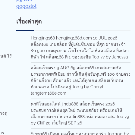
gogoslot
เรื่องล่าสุด
Hengjing168 hengjing168d.com 10 JUL 2026
สล็อต168 เกมสล็อต ที่ผู้เล่นชื่นชอบ ที่สุด ฝากประจำ
รับ 500 เกมคุรภาพ เว็บโปร่งใส ไลฟ์สด สล็อต ยิงปลา
นต์ ไร้
กีฬา ไพ่ สล็อต168 ที่ 1 ของเอเชีย Top 77 by Janessa
สล็อตเว็บตรง 9 AUG 69 สล็อต168 เกมสดภาพชัด
บรรยากาศพรีเมียม ฝากนี้เกินคุ้มรับทุนฟรี 100 จ่ายตรง
กี่ล้านก็จ่าย คัดมาแล้ว เล่นได้ทุกเกม สล็อตเว็บตรง
ห้ามพลาด โปรดีรออยู่ Top 9 by Cheryl
tangtem168e.com
คาสิโนออนไลน์ jinda888 สล็อตเว็บตรง 2026
ประสบการณ์เล่นยุคใหม่ ระบบเสถียร พร้อมเกมให้
วจดู
เลือกมากมาย เว็บตรง Jin888.asia ทดลองเล่น Top 79
by Cliff 20 เว็บใหญ่ SEP 26
การ
Sexy168 เปิดมุมมองใหม่ของเกมบาคาร่า Top 100 by