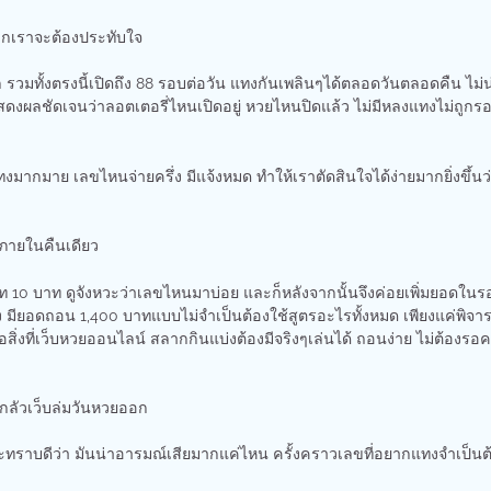
บพวกเราจะต้องประทับใจ
 รวมทั้งตรงนี้เปิดถึง 88 รอบต่อวัน แทงกันเพลินๆได้ตลอดวันตลอดคืน ไม่น่า
สดงผลชัดเจนว่าลอตเตอรี่ไหนเปิดอยู่ หวยไหนปิดแล้ว ไม่มีหลงแทงไม่ถูกร
มากมาย เลขไหนจ่ายครึ่ง มีแจ้งหมด ทำให้เราตัดสินใจได้ง่ายมากยิ่งขึ้น
 ภายในคืนเดียว
5 บาท 10 บาท ดูจังหวะว่าเลขไหนมาบ่อย และก็หลังจากนั้นจึงค่อยเพิ่มยอดใน
 มียอดถอน 1,400 บาทแบบไม่จำเป็นต้องใช้สูตรอะไรทั้งหมด เพียงแค่พิจ
ิ่งที่เว็บหวยออนไลน์ สลากกินแบ่งต้องมีจริงๆเล่นได้ ถอนง่าย ไม่ต้องรอ
งกลัวเว็บล่มวันหวยออก
ทราบดีว่า มันน่าอารมณ์เสียมากแค่ไหน ครั้งคราวเลขที่อยากแทงจำเป็น