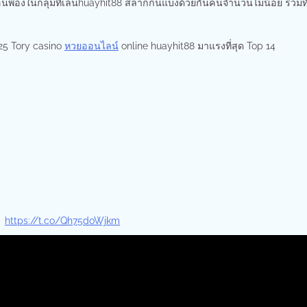
เพื่อนพ้องในกลุ่มที่เล่นhuayhit88 สลากกินแบ่งด้วยกันคนจำนวนไม่น้อย รวมท
25 Tory casino
หวยออนไลน์
online huayhit88 มาแรงที่สุด Top 14
https://t.co/Qh75doWjkm