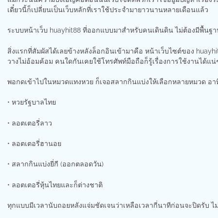
เดี๋ยวนี้ก็เปลี่ยนเป็นเว็บหลักที่เราใช้ประจำมายาวนานหลายเดือนแล้ว
ระบบหน้าเว็บ huayhit88 ที่ออกแบบมาสำหรับคนเดินดิน ไม่ต้องมีพื้นฐาน
สิ่งแรกที่สัมผัสได้เลยข้างหลังล็อกอินเข้ามาคือ หน้าเว็บไซต์ของ huayh
วางไม่อ้อมค้อม คนใดกันเคยใช้โทรศัพท์มือถือก็รู้เรื่องการใช้งานได้แน่
พอกดเข้าไปในหมวดแทงหวย ก็เจอสลากกินแบ่งให้เลือกหลายหมวด อาท
• หวยรัฐบาลไทย
• ลอตเตอรี่ลาว
• ลอตเตอรี่ฮานอย
• สลากกินแบ่งยี่กี (ออกตลอดวัน)
• ลอตเตอรี่หุ้นไทยและก็ต่างชาติ
ทุกแบบมีเวลานับถอยหลังแจ่มชัดเจนว่าเหลือเวลากี่นาทีก่อนจะปิดรับ ไม่