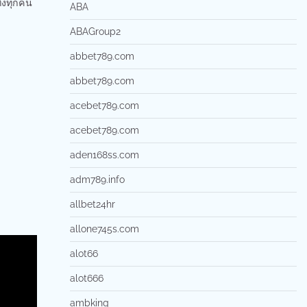
ั้งทุกคน
ABA
ABAGroup2
abbet789.com
abbet789.com
acebet789.com
acebet789.com
aden168ss.com
adm789.info
allbet24hr
allone745s.com
alot66
alot666
ambking