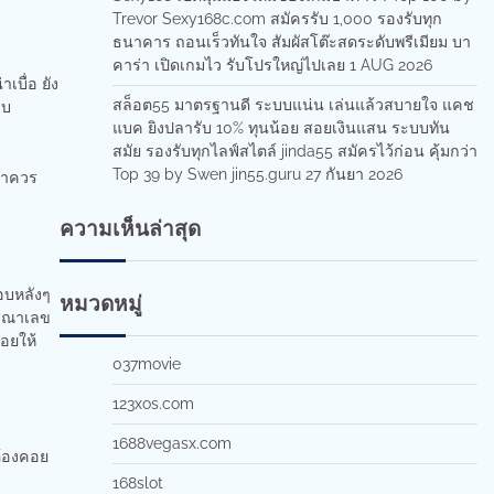
Trevor Sexy168c.com สมัครรับ 1,000 รองรับทุก
ธนาคาร ถอนเร็วทันใจ สัมผัสโต๊ะสดระดับพรีเมียม บา
คาร่า เปิดเกมไว รับโปรใหญ่ไปเลย 1 AUG 2026
เบื่อ ยัง
สล็อต55 มาตรฐานดี ระบบแน่น เล่นแล้วสบายใจ แคช
อบ
แบค ยิงปลารับ 10% ทุนน้อย สอยเงินแสน ระบบทัน
สมัย รองรับทุกไลฟ์สไตล์ jinda55 สมัครไว้ก่อน คุ้มกว่า
Top 39 by Swen jin55.guru 27 กันยา 2026
ว่าควร
ความเห็นล่าสุด
รอบหลังๆ
หมวดหมู่
ารณาเลข
คอยให้
037movie
123xos.com
1688vegasx.com
ต้องคอย
168slot