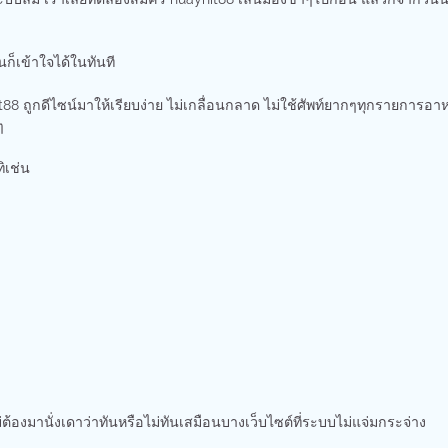
ก็เข้าใจได้ในทันที
it88 ถูกดีไซน์มาให้เรียบง่าย ไม่เกลื่อนกลาด ไม่ใช้ศัพท์ยากๆทุกรายการอา
ๆ
ิเช่น
ต้องมานั่งเดาว่าทันหรือไม่ทันเสมือนบางเว็บไซต์ที่ระบบไม่แจ่มกระจ่าง