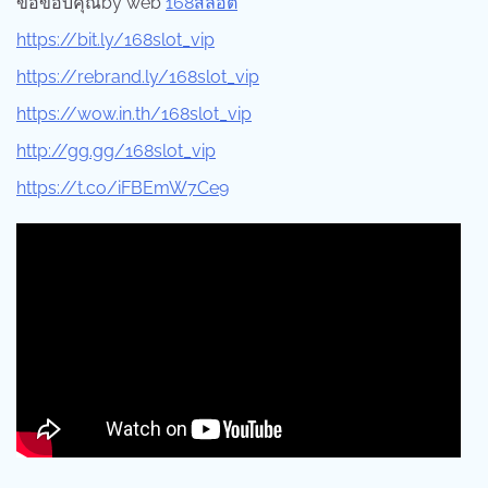
ขอขอบคุณby web
168สล็อต
https://bit.ly/168slot_vip
https://rebrand.ly/168slot_vip
https://wow.in.th/168slot_vip
http://gg.gg/168slot_vip
https://t.co/iFBEmW7Ce9