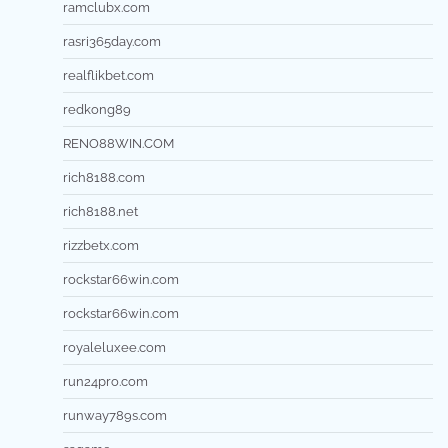
ramclubx.com
rasri365day.com
realflikbet.com
redkong89
RENO88WIN.COM
rich8188.com
rich8188.net
rizzbetx.com
rockstar66win.com
rockstar66win.com
royaleluxee.com
run24pro.com
runway789s.com