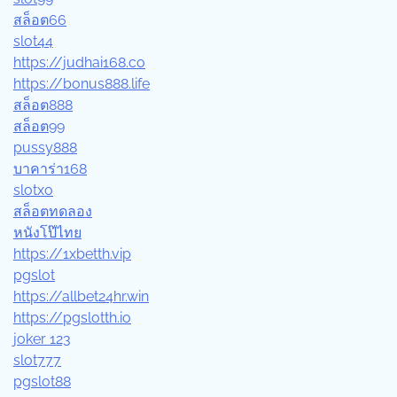
สล็อต66
slot44
https://judhai168.co
https://bonus888.life
สล็อต888
สล็อต99
pussy888
บาคาร่า168
slotxo
สล็อตทดลอง
หนังโป๊ไทย
https://1xbetth.vip
pgslot
https://allbet24hr.win
https://pgslotth.io
joker 123
slot777
pgslot88