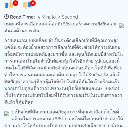
0
0
Read Time:
5 Minute, 4 Second
เหตุผลที่ควรเลือกเกมสล็อตที่168slotสร้างความยั่งยืนและ
มั่นคงด้านการเงิน
การเล่นเกม 168สล็อต จำเป็นจะต้องเลือกเว็บที่มีคุณภาพสูง
แค่นั้น จะต้องย้ำเลยว่าการเลือกเว็บที่ดีจะช่วยให้การเล่นเกม
สล็อตมีความปลอดภัยสูงมากขึ้น และคุณก็ยังแฮปปี้สำหรับใน
การเล่นเกมโดยไม่จำเป็นต้องกลุ้มใจใจอีกด้วย รูปแบบและก็
เทคโนโลยีที่มีความนำสมัยจำเป็นจะต้องเลือกเว็บที่ดีเพื่อที่จะ
ทำให้การเล่นเกมสล็อตแล้วมีความสุขใจได้รับเงินจริง แล้วก็
ตัดปัญหาความรู้สึกกลุ้มใจทิ้งไปในทันทีทันใด ถ้าพร้อมแล้ว
พวกเราไปดูกันดีกว่าว่าเพราะเหตุใดก็เลยเสนอแนะ 168slot
เว็บไซต์ตรงระดับพรีเมี่ยมที่ได้รับการยอมรับในระดับสากลว่า
ดีแล้วก็คุ้มที่สุด
1.เป็นเว็บที่มีความปลอดภัยสูง การที่คุณจะเลือกเว็บไซต์
สล็อตในการเล่นเกม 168slot เว็บไซต์ใดเว็บหนึ่งจำต้องให้
ความเอาใจใส่กับระบบรักษาความปลอดภัยเนื่องจากว่ามิเช่น