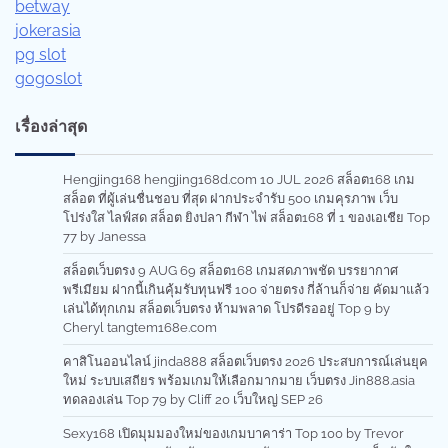
betway
jokerasia
pg slot
gogoslot
เรื่องล่าสุด
Hengjing168 hengjing168d.com 10 JUL 2026 สล็อต168 เกม
สล็อต ที่ผู้เล่นชื่นชอบ ที่สุด ฝากประจำรับ 500 เกมคุรภาพ เว็บ
โปร่งใส ไลฟ์สด สล็อต ยิงปลา กีฬา ไพ่ สล็อต168 ที่ 1 ของเอเชีย Top
77 by Janessa
สล็อตเว็บตรง 9 AUG 69 สล็อต168 เกมสดภาพชัด บรรยากาศ
พรีเมียม ฝากนี้เกินคุ้มรับทุนฟรี 100 จ่ายตรง กี่ล้านก็จ่าย คัดมาแล้ว
เล่นได้ทุกเกม สล็อตเว็บตรง ห้ามพลาด โปรดีรออยู่ Top 9 by
Cheryl tangtem168e.com
คาสิโนออนไลน์ jinda888 สล็อตเว็บตรง 2026 ประสบการณ์เล่นยุค
ใหม่ ระบบเสถียร พร้อมเกมให้เลือกมากมาย เว็บตรง Jin888.asia
ทดลองเล่น Top 79 by Cliff 20 เว็บใหญ่ SEP 26
Sexy168 เปิดมุมมองใหม่ของเกมบาคาร่า Top 100 by Trevor