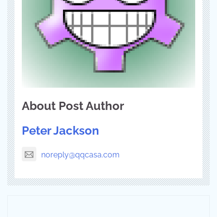
About Post Author
Peter Jackson
noreply@qqcasa.com