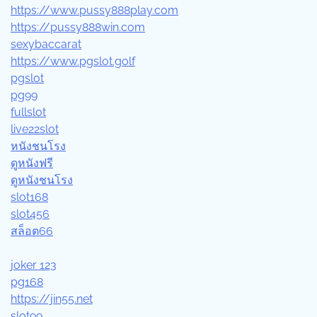
https://www.pussy888play.com
https://pussy888win.com
sexybaccarat
https://www.pgslot.golf
pgslot
pg99
fullslot
live22slot
หนังชนโรง
ดูหนังฟรี
ดูหนังชนโรง
slot168
slot456
สล็อต66
joker 123
pg168
https://jin55.net
slot99