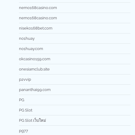
nemo168casino.com
nemo168casino.com
niseko168bet.com
no1huay
no1huay.com
okcasino159.com
onesiamclub.site
p2vvip
pananthai99.com
PG
PG Slot
PG Slot เว็บใหม่
pg77