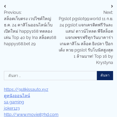
แนะแนว
Previous:
Next:
เรื่อง
สล็อตเว็บตรง เวปไซต์ใหญ่
Pgslot pgslot99.world 11 ก.ย.
ธ.ค. 24 คาสิโนออนไลน์เว็บ
24 pgslot แจกเครดิตฟรีวันละ
เปิดใหม่ happy168 ทดลอง
แสน! ดาวน์โหลด พีจีสล็อต
เล่น Top 40 by Ina สล็อต168
แจกเพชรฟรีทุกวันบาคาร่า
happy168.bet 29
เกมคาสิโน สล็อต ยิงปลา ป๊อก
เด้ง หวย pgslot รับโบนัสสูงสุด
1 ล้านบาท! Top 16 by
Krystyna
ค้นหา
สำหรับ:
https://918kissauto.xyz
ดูหนังออนไลน์
sa gaming
joker123
http://www.movie87hd.com