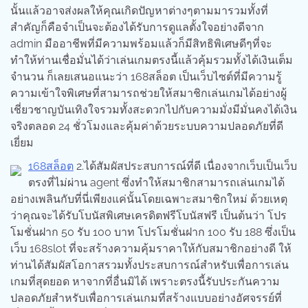
นั้นแล้วอาจส่งผลให้คุณเกิดปัญหาต่างๆตามมารวมทั้งที่
สำคัญก็คือจำเป็นจะต้องได้รับการดูแลตั้งใจอย่างดีจาก
admin มืออาชีพที่มีความพร้อมแล้วก็มีสิทธิพิเศษดีๆที่จะ
ทำให้ท่านเชื่อมั่นได้ว่าเล่นเกมตรงนี้แล้วคุ้มรวมทั้งได้เงินเต็ม
จำนวน ก็เลยเสนอแนะว่า 168สล็อต เป็นเว็บไซต์ที่มีความรู้
ความเข้าใจพิเศษที่สามารถช่วยให้สมาชิกเล่นเกมได้อย่างผู้
เชี่ยวชาญบันเทิงใจรวมทั้งสะดวกไปกับความมั่งมีมั่นคงได้เงิน
จริงตลอด 24 ชั่วโมงและคุ้มค่าด้วยระบบความปลอดภัยที่ดี
เยี่ยม
168สล็อต
2.ได้สัมผัสประสบการณ์ที่ดี เนื่องจากเว็บเป็นเว็บ
ตรงที่ไม่ผ่าน agent ซึ่งทำให้สมาชิกสามารถเล่นเกมได้
อย่างเพลินกับที่นี่เพียงแค่นั้นโดยเฉพาะสมาชิกใหม่ ด้วยเหตุ
ว่าคุณจะได้รับโบนัสพิเศษเครดิตฟรีโบนัสฟรี เป็นต้นว่า โปร
โมชั่นฝาก 50 รับ 100 บาท โปรโมชั่นฝาก 100 รับ 188 ซึ่งเป็น
เว็บ 168slot ที่จะสร้างความคุ้มราคาให้กับสมาชิกอย่างดี ให้
ท่านได้สัมผัสโอกาสรวมทั้งประสบการณ์สำหรับเพื่อการเล่น
เกมที่สุดยอด หาจากที่อื่นมิได้ เพราะตรงนี้รับประกันความ
ปลอดภัยสำหรับเพื่อการเล่นเกมที่สร้างแบบอย่างอัศจรรย์ที่