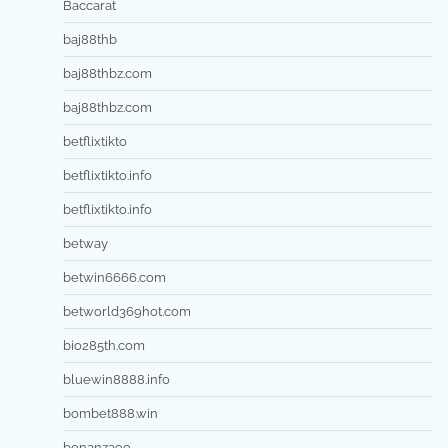
Baccarat
baj88thb
baj88thbz.com
baj88thbz.com
betflixtikto
betflixtikto.info
betflixtikto.info
betway
betwin6666.com
betworld369hot.com
bio285th.com
bluewin8888.info
bombet888.win
bonanza99