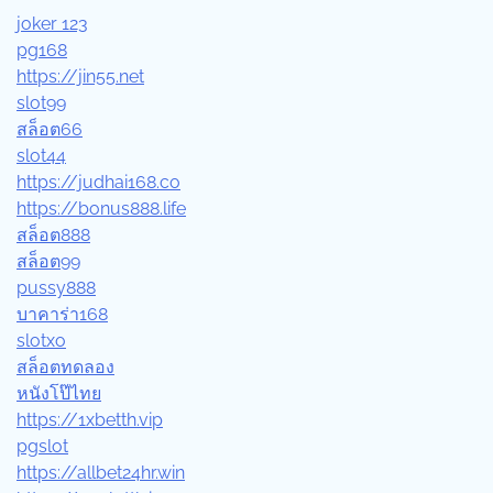
joker 123
pg168
https://jin55.net
slot99
สล็อต66
slot44
https://judhai168.co
https://bonus888.life
สล็อต888
สล็อต99
pussy888
บาคาร่า168
slotxo
สล็อตทดลอง
หนังโป๊ไทย
https://1xbetth.vip
pgslot
https://allbet24hr.win