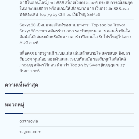
คาสิโนออนไลน์ jinda888 สล็อตเว็บตรง 2026 ประสบการณ์เล่นยุค
ใหม่ ระบบเสถียร พร้อมเกมให้เลือกมากมาย เว็บตรง Jin888.asia
ทดลองเล่น Top 79 by Cliff 20 เว็บใหญ่ SEP 26
Sexy168 เปิดมุมมองใหม่ของเกมบาคาร่า Top 100 by Trevor
Sexy168c.com สมัครรับ 1,000 รองรับทุกธนาคาร ถอนเร็วทันใจ
สัมผัสโต๊ะสดระดับพรีเมียม บาคาร่า เปิดเกมไว รับโปรใหญ่ไปเลย 1
AUG 2026
สล็อต55 มาตรฐานดี ระบบแน่น เล่นแล้วสบายใจ แคชแบค ยิงปลา
รับ 10% ทุนน้อย สอยเงินแสน ระบบทันสมัย รองรับทุกไลฟ์สไตล์
jinda55 สมัครไว้ก่อน คุ้มกว่า Top 39 by Swen jin55.guru 27
กันยา 2026
ความเห็นล่าสุด
หมวดหมู่
037movie
123xos.com