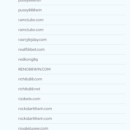
pussy888fun
pussy888win
ramclubx.com
ramclubx.com
rasri365day.com
realflikbet.com
redkong89
RENO88WIN.COM
rich8188.com
rich8188.net
rizzbetx.com
rockstar66win.com
rockstar66win.com
royaleluxee.com