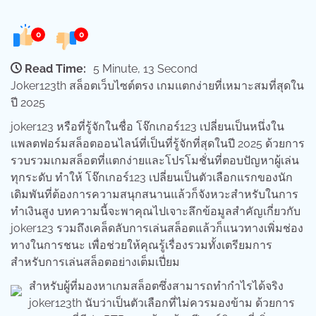
0
0
Read Time:
5 Minute, 13 Second
Joker123th สล็อตเว็บไซต์ตรง เกมแตกง่ายที่เหมาะสมที่สุดใน
ปี 2025
joker123 หรือที่รู้จักในชื่อ โจ๊กเกอร์123 เปลี่ยนเป็นหนึ่งใน
แพลตฟอร์มสล็อตออนไลน์ที่เป็นที่รู้จักที่สุดในปี 2025 ด้วยการ
รวบรวมเกมสล็อตที่แตกง่ายและโปรโมชั่นที่ตอบปัญหาผู้เล่น
ทุกระดับ ทำให้ โจ๊กเกอร์123 เปลี่ยนเป็นตัวเลือกแรกของนัก
เดิมพันที่ต้องการความสนุกสนานแล้วก็จังหวะสำหรับในการ
ทำเงินสูง บทความนี้จะพาคุณไปเจาะลึกข้อมูลสำคัญเกี่ยวกับ
joker123 รวมถึงเคล็ดลับการเล่นสล็อตแล้วก็แนวทางเพิ่มช่อง
ทางในการชนะ เพื่อช่วยให้คุณรู้เรื่องรวมทั้งเตรียมการ
สำหรับการเล่นสล็อตอย่างเต็มเปี่ยม
สำหรับผู้ที่มองหาเกมสล็อตซึ่งสามารถทำกำไรได้จริง
joker123th นับว่าเป็นตัวเลือกที่ไม่ควรมองข้าม ด้วยการ