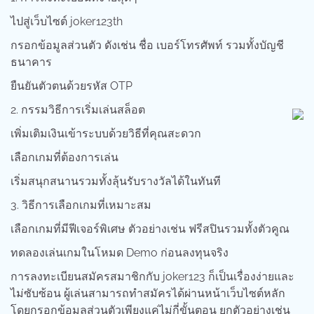
ไปสู่เว็บไซต์ joker123th
กรอกข้อมูลส่วนตัว ดังเช่น ชื่อ เบอร์โทรศัพท์ รวมทั้งบัญชี
ธนาคาร
ยืนยันตัวตนด้วยรหัส OTP
2. กรรมวิธีการเริ่มเล่นสล็อต
เพิ่มเติมเงินเข้าระบบด้วยวิธีที่คุณสะดวก
เลือกเกมที่ต้องการเล่น
เริ่มสนุกสนานรวมทั้งลุ้นรับรางวัลได้ในทันที
3. วิธีการเลือกเกมที่เหมาะสม
เลือกเกมที่มีฟีเจอร์พิเศษ ตัวอย่างเช่น ฟรีสปินรวมทั้งตัวคูณ
ทดลองเล่นเกมในโหมด Demo ก่อนลงทุนจริง
การลงทะเบียนสมัครสมาชิกกับ joker123 ก็เป็นเรื่องง่ายและ
ไม่ซับซ้อน ผู้เล่นสามารถทำสมัครได้ผ่านหน้าเว็บไซต์หลัก
โดยกรอกข้อมูลส่วนตัวเพียงแค่ไม่กี่ขั้นตอน ยกตัวอย่างเช่น