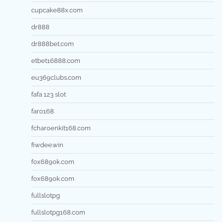
cupcake88x.com
dr888
dr888bet.com
etbet16888.com
eu369clubs.com
fafa 123 slot
faro168
fcharoenkit168.com
fiwdee.win
fox689ok.com
fox689ok.com
fullslotpg
fullslotpg168.com