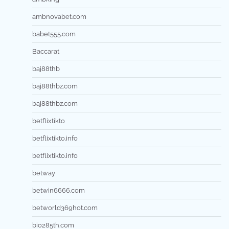
ambnovabet.com
babet555.com
Baccarat
baj88thb
baj88thbz.com
baj88thbz.com
betflixtikto
betflixtikto.info
betflixtikto.info
betway
betwin6666.com
betworld369hot.com
bio285th.com