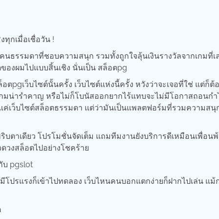
กเมื่อเชื่อวัน !
็นคนธรรมดาที่ชอบความสนุก รวมทั้งถูกใจลุ้นเงินรางวัลจากเกมที่เล
ตของผมไปแบบสิ้นเชิง นั่นเป็น สล็อตpg
ว็บไซต์นั้นครั้ง เว็บไซต์แห่งนี้ครั้ง หวังว่าจะเจอที่ใช่ แต่ก็ต้
ต์เกมน่ารำคาญ หรือไม่ก็โบนัสออกยากไร้แทบจะไม่มีโอกาสถอนกำ
ใช่แค่เว็บไซต์สล็อตธรรมดา แต่ว่ามันเป็นแพลตฟอร์มที่รวมความสนุ
ตาเดียว โปรโมชั่นจัดเต็ม แถมทีมงานยังบริการดีเหมือนเพื่อนพ้อง
แวดวงสล็อตไปอย่างโชคร้าย
กับ pgslot
หนมีโปรแรงก็เข้าไปทดลอง เว็บไหนคนบอกแตกง่ายก็ฝากไปเล่น แม้ก
ต