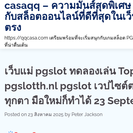
casaqq – ความมันส์สุดพิเศษ
Skip
to
กับสล็อตออนไลน์ที่ดีที่สุดในเว
content
ตรง
https://qqcasa.com เตรียมพร้อมที่จะเริ่มสนุกกับเกมสล็อต PG
ที่น่าตื่นเต้น
เว็บแม่ pgslot ทดลองเล่น To
pgslotth.nl pgslot เวปไซต์
ทุกตา มือใหม่ก็ทำได้ 23 Se
Posted on
23 สิงหาคม 2025
by
Peter Jackson