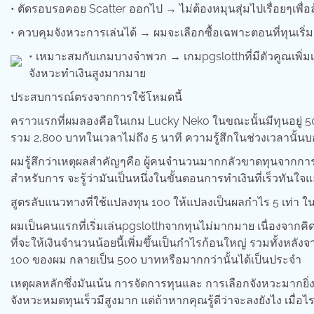
• ตัดรอบรอคอย Scatter ออกไป → ไม่ต้องหมุนสุ่มไปเรื่อยๆเพื่อลุ
• ควบคุมจังหวะการเล่นได้ → ผมจะเลือกซื้อเฉพาะตอนที่ทุนเริ่
• เหมาะสมกับเกมบางจำพวก → เกมpgslotthที่มีตัวคูณเพิ่มเร
จังหวะทำเงินสูงมากมาย
ประสบการณ์ตรงจากการใช้โหมดนี้
คราวแรกที่ผมลองคือในเกม Lucky Neko ในขณะนั้นมีทุนอยู่ 
รวม 2,800 บาทในเวลาไม่ถึง 5 นาที ความรู้สึกในช่วงเวลานั้นบอก
ผมรู้สึกว่าเหตุผลสำคัญๆคือ ผู้คนจำนวนมากกลัวขาดทุนจากการซ
สำหรับการ จะรู้ว่ามันเป็นหนึ่งในขั้นตอนการทำเงินที่เร็วทันใจแล
สูตรลับแนวทางที่ใช้แปลงทุน 100 ให้แปลงเป็นผลกำไร 5 เท่า ใ
ผมเป็นคนแรกที่เริ่มเล่นpgslotthจากทุนไม่มากมาย เนื่องจากค
ที่จะให้เงินจำนวนน้อยนี้เพิ่มขึ้นเป็นกำไรก้อนใหญ่ รวมทั้งหลัง
100 ของผม กลายเป็น 500 บาทหรือมากกว่านั้นได้เป็นประจำ
เหตุผลหลักซึ่งมันเน้น การจัดการทุนและ การเลือกจังหวะมากย
จังหวะหมดทุนเร็วมีสูงมาก แต่ถ้าหากคุณรู้ดีว่าจะลงยังไง เมื