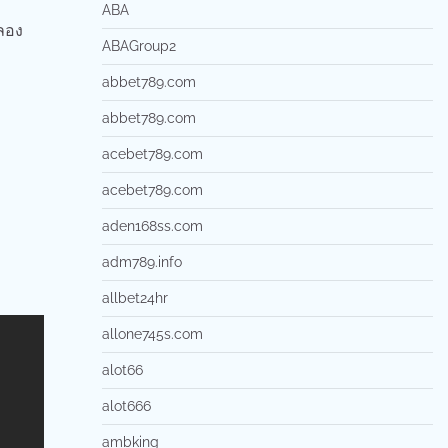
ABA
นลอง
ABAGroup2
abbet789.com
abbet789.com
acebet789.com
acebet789.com
aden168ss.com
adm789.info
allbet24hr
allone745s.com
alot66
alot666
ambking