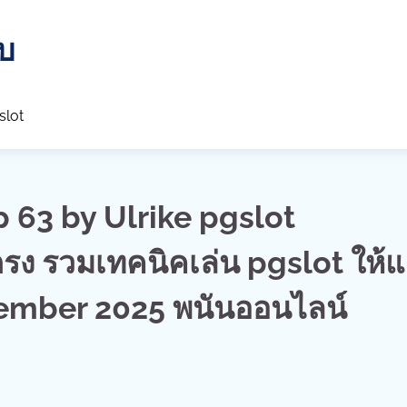
็บ
slot
p 63 by Ulrike pgslot
ตรง รวมเทคนิคเล่น pgslot ให้
ptember 2025 พนันออนไลน์