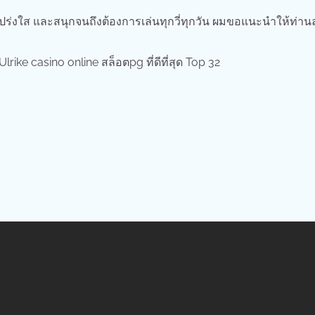
ะ โปร่งใส และสนุกจนถึงต้องการเล่นทุกวี่ทุกวัน ผมขอแนะนำให้ท่า
ike casino online สล็อตpg ที่ดีที่สุด Top 32