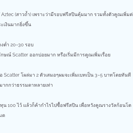
ec (สาวถ้ำ) เพราะว่ามีรอบฟรีสปินคุ้มมาก รวมทั้งตัวคูณเพิ่มต่อ
ะเงินมากยิ่งขึ้น
่างต่ำ 20–30 รอบ
ักษณ์ Scatter ออกบ่อยมาก หรือเริ่มมีการคูณเพิ่มเรื่อย
รือ Scatter โผล่มา 2 ตัวเสมอๆผมจะเพิ่มเบทเป็น 3–5 บาทโดยทันที
ำไรมากกว่าธรรมดาหลายเท่า
ุน 100 ไว้ แล้วก็ค้ากำไรไปซื้อฟรีสปิน เพื่อหวังคูณรางวัลก้อนโต
หมด