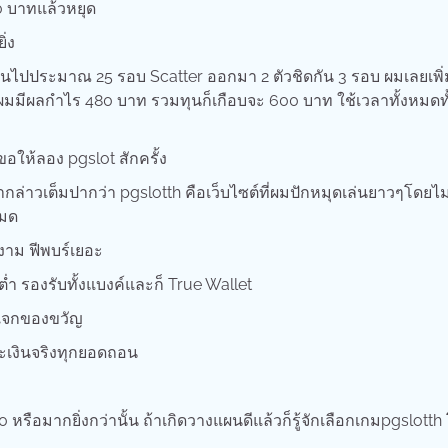
00 บาทแล้วหยุด
ิ่ง
หมุนไปประมาณ 25 รอบ Scatter ออกมา 2 ตัวชิดกัน 3 รอบ ผมเลยเพิ
มมีผลกำไร 480 บาท รวมทุนก็เกือบจะ 600 บาท ใช้เวลาทั้งหมดทั
ขอให้ลอง pgslot สักครั้ง
ล่าวเต็มปากว่า pgslotth คือเว็บไซต์ที่ผมปักหมุดเล่นยาวๆโดยไ
หมด
งาม ฟีพบร์เยอะ
นต่ำ รองรับทั้งแบงค์และก็ True Wallet
รมแจกของขวัญ
ระเงินจริงทุกยอดถอน
 100 หรือมากยิ่งกว่านั้น ถ้าเกิดวางแผนดีแล้วก็รู้จักเลือกเกมpgslott