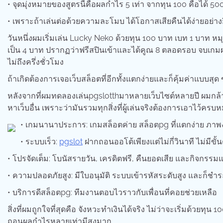
• จุดมุ่งหมายของสูตรนี้คือผลกำไร 5 เท่า จากทุน 100 คือได้ 5
• เพราะถ้าเล่นต่อด้วยความละโมบ ได้โอกาสเสียคืนได้ง่ายอย่างย
วันหนึ่งผมเริ่มเล่น Lucky Neko ด้วยทุน 100 บาท เบท 1 บาท 
เป็น 4 บาท ปรากฏว่าฟรีสปินเข้าและได้คูณ 8 ตลอดรอบ จบเกมผ
ไม่ถึงครึ่งชั่วโมง
ถ้าเกิดต้องการเจอเว็บสล็อตที่อีกทั้งแตกง่ายและก็คุ้มค่าแบบสุด 
หลังจากที่ผมทดลองเล่นpgslotthมาหลายเว็บไซต์หลายปี ผมกล้าก
หาเว็บอื่น เพราะว่ามันรวมทุกสิ่งที่ผู้เล่นจริงต้องการเอาไว้ครบ
• เกมนานาประการ: เกมสล็อตค่าย สล็อตpg ที่แตกง่าย ภาพ
• ระบบเร็ว:
pgslot
ฝากถอนออโต้เพียงแต่ไม่กี่วินาที ไม่มีขั้
• โปรจัดเต็ม: โบนัสรายวัน, เครดิตฟรี, คืนยอดเสีย และกิจกร
• ความปลอดภัยสูง: มีใบอนุมัติ ระบบเข้ารหัสระดับสูง และก็ชำ
• บริการดีสล็อตpg: ทีมงานตอบไวราวกับเพื่อนที่คอยช่วยเหลือ
สิ่งที่ผมถูกใจที่สุดคือ จังหวะทำเงินได้จริง ไม่ว่าจะเริ่มด้วยทุน
ถอนผลกำไรหลายเท่ามีสูงมาก