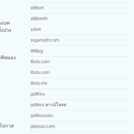
188bet
188betth
่มเบท
1xbet
้งปวง
1xgameth.com
888pg
ม่คิดมอง
8lots.com
8lots.com
8lots.me
918Kiss
918kiss ดาวน์โหลด
918kissauto
h โอกาส
9kpluss.com