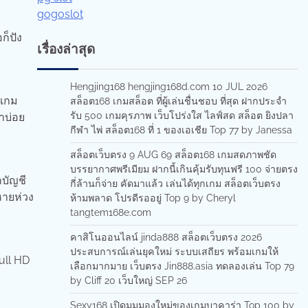
gogoslot
ก็ปัง
เรื่องล่าสุด
Hengjing168 hengjing168d.com 10 JUL 2026
นเกม
สล็อต168 เกมสล็อต ที่ผู้เล่นชื่นชอบ ที่สุด ฝากประจำ
รับ 500 เกมคุรภาพ เว็บโปร่งใส ไลฟ์สด สล็อต ยิงปลา
าบ่อย
กีฬา ไพ่ สล็อต168 ที่ 1 ของเอเชีย Top 77 by Janessa
สล็อตเว็บตรง 9 AUG 69 สล็อต168 เกมสดภาพชัด
บรรยากาศพรีเมียม ฝากนี้เกินคุ้มรับทุนฟรี 100 จ่ายตรง
กบัญชี
กี่ล้านก็จ่าย คัดมาแล้ว เล่นได้ทุกเกม สล็อตเว็บตรง
หายห่วง
ห้ามพลาด โปรดีรออยู่ Top 9 by Cheryl
tangtem168e.com
คาสิโนออนไลน์ jinda888 สล็อตเว็บตรง 2026
ประสบการณ์เล่นยุคใหม่ ระบบเสถียร พร้อมเกมให้
ull HD
เลือกมากมาย เว็บตรง Jin888.asia ทดลองเล่น Top 79
by Cliff 20 เว็บใหญ่ SEP 26
Sexy168 เปิดมุมมองใหม่ของเกมบาคาร่า Top 100 by