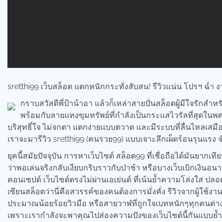
sretthi99 เว็บสล็อต แตกหนักกระทั่งสับสน! รีวิวแน่น โปรฯ ฉ่ำ งาน
กราบสวัสดีพี่ป้าน้าอา แล้วก็เหล่าสายปั่นสล็อตผู้มีใจรักสำ
พร้อมกับลายแทงขุมทรัพย์ที่กำลังเป็นกระแสไวรัลที่สุดในพศ
บริสุทธิ์ใจ ไม่จกตา แตกง่ายแบบตวาด และมีระบบที่ลื่นไหลเสม
เราจะมารีวิว sretthi99 (คนรวย99) แบบเจาะลึกเผ็ดร้อนรุนแรง จำ
ยุคนี้สมัยปัจจุบัน การหาเว็บไซต์ สล็อต99 ที่เชื่อถือได้มันยา
ว่าพอเล่นจริงกลับเงียบกริบราวกับป่าช้า หรือบางเว็บเบิกเงินอ
คอนเซปต์ เว็บไซต์ตรงไม่ผ่านเอเย่นต์ ที่เน้นย้ำความโล่งใส ป
เซียนสล็อตว่านี่คือสวรรค์ของคนต้องการมั่งคั่ง รีวิวจากผู้ใช
ประมาณน้อยร้อยวิวมือ หรือสายวาฬที่ถูกใจเบทหนักๆทุกคนต่างกล่
เพราะเรากำลังจะพาคุณไปส่องความปังของเว็บไซต์นี้กันแบบย้ำ