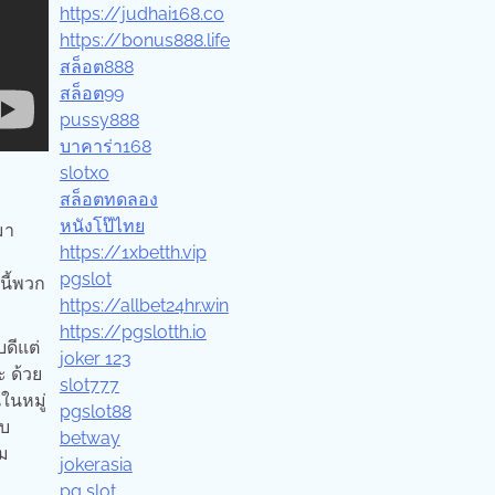
https://judhai168.co
https://bonus888.life
สล็อต888
สล็อต99
pussy888
บาคาร่า168
slotxo
สล็อตทดลอง
หนังโป๊ไทย
มา
https://1xbetth.vip
่
pgslot
นี้พวก
https://allbet24hr.win
https://pgslotth.io
บดีแต่
joker 123
ะ ด้วย
slot777
ในหมู่
pgslot88
งบ
betway
อม
jokerasia
pg slot