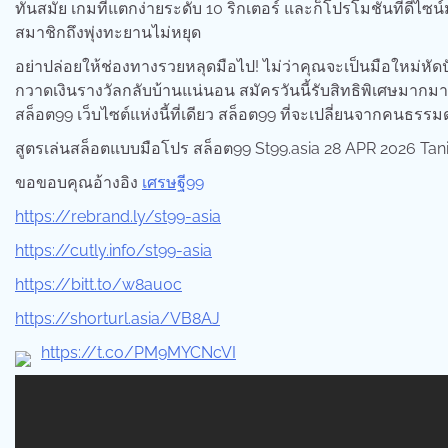
ทันสมัย เกมที่แตกง่ายระดับ 10 ริกเตอร์ และก็โปรโมชั่นที่ดีไซ
สมาชิกถึงพุ่งทะยานไม่หยุด
อย่าปล่อยให้ช่องทางรวยหลุดมือไป! ไม่ว่าคุณจะเป็นมือใหม่หัดปั่น
กวาดเงินรางวัลกลับบ้านแน่นอน สมัครวันนี้รับสิทธิพิเศษมากมา
สล็อต99 เว็บไซต์แห่งนี้ที่เดียว สล็อต99 ที่จะเปลี่ยนจากคนธรร
สูตรเล่นสล็อตแบบมือโปร สล็อต99 St99.asia 28 APR 2026 Tanisha
ขอขอบคุณอ้างอิง
เศรษฐี99
https://rebrand.ly/st99-asia
https://cutly.info/st99-asia
https://bitt.to/w8au0c
https://shorturl.asia/VB8AJ
https://t.co/PM9MYCNcVI