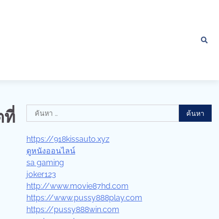
ค้นหา
ที่
สำหรับ:
https://918kissauto.xyz
ดูหนังออนไลน์
sa gaming
joker123
http://www.movie87hd.com
https://www.pussy888play.com
https://pussy888win.com