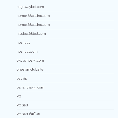
nagawaybet.com
nemo168casino.com
nemo168casino.com
niseko168bet.com
no1huay
no1huay.com
okcasino159.com
onesiamclub.site
p2vvip
pananthai99.com
PG
PG Slot
PG Slot เว็บใหม่