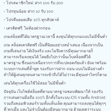
• โปรสมาชิกใหม่: ฝาก 100 รับ 200
• โปรทุนน้อย: ฝาก 10 รับ 100
• โปรคืนยอดเสีย: 10% ทุกสัปดาห์
• เครดิตฟรี: ไม่ต้องฝากก่อน
เกมสล็อตที่ได้มาตรฐานเวลานี้ ลงทุนได้ทุกเกมแบบไม่มีขั้นต่ำ
เกม สล็อตเครดิตฟรี เป็นที่นิยมอย่างสม่ำเสมอ เนื่องจากเป็น
เกมที่เล่นง่าย ได้เงินจริง และไม่จึงควรมีทุนมากมายก็
สามารถเริ่มลงทุนได้ โดยยิ่งไปกว่านั้นเว็บสล็อตที่ได้
มาตรฐาน ซึ่งนอกเหนือจากการที่จะปลอดภัยแล้ว ยังมาพร้อม
ระบบการเล่นที่ล้ำยุค รองรับการฝาก-ถอน แบบไม่มีอย่างต่ำ
ทำให้ผู้เล่นทุกคนสามารถเข้าถึงได้ไม่ว่าจะมีทุนเท่าไหร่ก็ตาม
เล่นได้ทุกเครื่องใช้ไม้สอย ไม่มีขั้นต่ำ
ปัจจุบัน เว็บไซต์สล็อตที่ตามมาตรฐานชอบพัฒนาให้ รองรับ
การเล่นผ่านมือถือ 100% อีกทั้งในระบบ iOS รวมทั้ง Android
รวมถึงคอมพิวเตอร์รวมทั้งแท็บเล็ต คุณสามารถลงทุนได้ทุกๆ
ที่ ทุกเมื่อ และไม่จำเป็นต้องมีทุนมากมาย ด้วยเหตุว่าระบบ