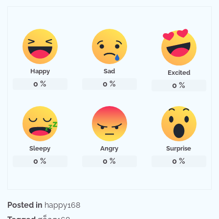
Happy
Sad
Excited
0
%
0
%
0
%
Sleepy
Angry
Surprise
0
%
0
%
0
%
Posted in
happy168