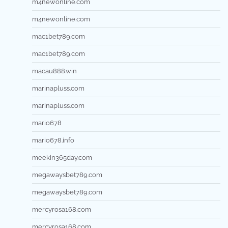
m4newonline.com
m4newonline.com
mac1bet789.com
mac1bet789.com
macau888.win
marinapluss.com
marinapluss.com
mario678
mario678.info
meekin365day.com
megawaysbet789.com
megawaysbet789.com
mercyrosa168.com
mercyrosa168.com