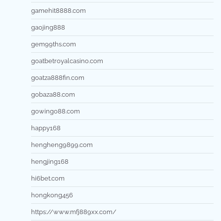
gamehit8888.com
gaojing888
gem99ths.com
goatbetroyalcasino.com
goatza888fin.com
gobaza88.com
gowingo88.com
happy168
hengheng9899.com
hengjing168
hi6bet.com
hongkong456
https://www.mfj889xx.com/