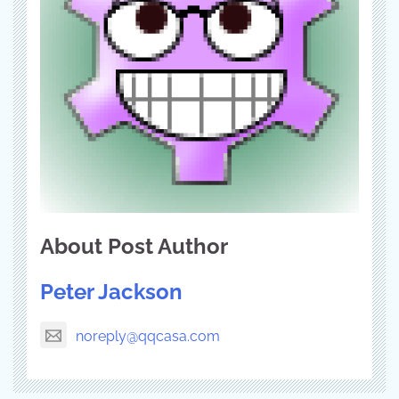
About Post Author
Peter Jackson
noreply@qqcasa.com