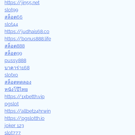
https://jin55.net
slot99
สล็อต66
slot44
https://judhai168.co
https://bonus888.life
สล็อต888
สล็อต99
pussy888
บาคาร่า168
slotxo
สล็อตทดลอง
หนังโป๊ไทย
https://1xbetth.vip
pgslot
https://allbet24hr.win
https://pgslotth.io
joker 123
slot777