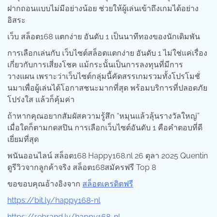
ฝากถอนแบบไม่มีอย่างน้อย ช่วยให้ผู้เล่นเข้าถึงเกมได้อย่าง
อิสระ
เว็บ สล็อต168 แตกง่าย อันดับ 1 เป็นนาทีทองของนักเดิมพัน
การเลือกเล่นกับ เว็บไซต์สล็อตแตกง่าย อันดับ 1 ไม่ใช่แค่เรื่อง
เกี่ยวกับการเสี่ยงโชค แม้กระนั้นเป็นการลงทุนที่มีการ
วางแผน เพราะว่าเว็บไซต์กลุ่มนี้คัดสรรเกมรวมทั้งโปรโมชั่
นมาเพื่อผู้เล่นได้โอกาสชนะมากที่สุด พร้อมบริการที่ปลอดภัย
โปร่งใส แล้วก็คุ้มค่า
ถ้าหากคุณอยากสัมผัสความรู้สึก “หมุนแล้วลุ้นรางวัลใหญ่”
เมื่อใดก็ตามกดสปิน การเลือกเว็บไซต์อันดับ 1 คือคำตอบที่ดี
เยี่ยมที่สุด
พนันออนไลน์ สล็อต168 Happy168.nl 26 ตุลา 2025 Quentin
ดูรีวิวจากลูกค้าจริง สล็อต168สมัครฟรี Top 8
ขอขอบคุณอ้างอิงจาก
สล็อตเครดิตฟรี
https://bit.ly/happy168-nl
https://rebrand.ly/happy168-nl