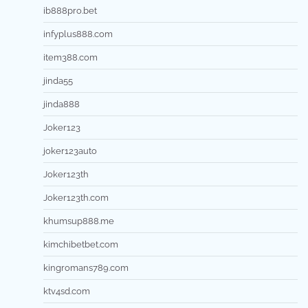
ib888pro.bet
infyplus888.com
item388.com
jinda55
jinda888
Joker123
joker123auto
Joker123th
Joker123th.com
khumsup888.me
kimchibetbet.com
kingromans789.com
ktv4sd.com