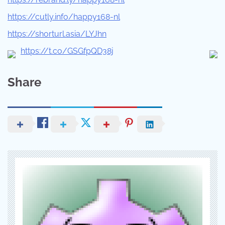
https://cutly.info/happy168-nl
https://shorturl.asia/LYJhn
https://t.co/GSGfpQD38j
Share