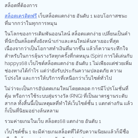
สล็อตที่ต้องการ
สล็อตเครดิตฟรี
เว็บสล็อตแตกง่าย อันดับ 1 มอบโอกาสชนะ
ที่มากกว่าในทุกการหมุน
ในโลกของการเดิมพันออนไลน์ สล็อตแตกง่าย เปลี่ยนเป็นคำ
ที่นักปั่นสล็อตทั้งยังหน้าเก่าและคนใหม่ค้นหาเยอะที่สุด
เนื่องจากว่าเป็นโอกาสทำเงินที่มากขึ้น แล้วก็ความระทึกใจ
สำหรับในการลุ้นรางวัลทุกครั้งที่กดหมุน (Spin) การได้เล่นกับ
happy168 เว็บไซต์สล็อตแตกง่าย อันดับ 1 ไม่เพียงแต่ช่วยเพิ่ม
ช่องทางได้กำไร แต่ว่ายังรับประกันความปลอดภัย ความ
โปร่งใส และการให้บริการที่เหนือกว่าเว็บไซต์ทั่วไป
ไม่ว่าจะเป็นการอัปเดตเกมใหม่โดยตลอด การมีโปรโมชั่นที่
คุ้ม หรือการใช้ระบบสุ่มรางวัล (RNG) ที่เป็นมาตรฐานระดับ
สากล ทั้งสิ้นนี้เป็นเหตุผลที่ทำให้เว็บไซต์ชั้น 1 แตกต่างกัน แล้ว
ก็เป็นที่นิยมอย่างล้นหลาม
รวมค่ายเกมในเว็บ สล็อต168 แตกง่าย อันดับ 1
เว็บไซต์ชั้น 1 จะมีค่ายเกมสล็อตที่ได้รับความนิยมแล้วก็มีชื่อ