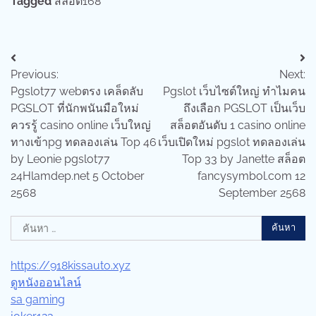
Tagged
สล็อต168
แนะแนว
Previous:
Next:
เรื่อง
Pgslot77 webตรง เคล็ดลับ
Pgslot เว็บไซต์ใหญ่ ทำไมคน
PGSLOT ที่นักพนันมือใหม่
ถึงเลือก PGSLOT เป็นเว็บ
ควรรู้ casino online เว็บใหญ่
สล็อตอันดับ 1 casino online
ทางเข้าpg ทดลองเล่น Top 46
เว็บเปิดใหม่ pgslot ทดลองเล่น
by Leonie pgslot77
Top 33 by Janette สล็อต
24Hlamdep.net 5 October
fancysymbol.com 12
2568
September 2568
ค้นหา
สำหรับ:
https://918kissauto.xyz
ดูหนังออนไลน์
sa gaming