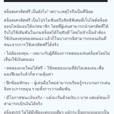
สล็อตเครดิตฟรี เป็นยังไง? เพราะเหตุไรถึงเป็นที่นิยม
สล็อตเครดิตฟรี เป็นโปรโมชั่นหรือสิทธิพิเศษที่เว็บไซต์สล็อต
ออนไลน์มอบให้แก่สมาชิก โดยที่ผู้เล่นสามารถนำเครดิตที่ได้
รับไปใช้เดิมพันในเกมสล็อตได้ในทันที โดยไม่จำเป็นจำต้อง
ใช้เงินลงทุนของตนเอง แล้วก็ในบางกรณีสามารถถอนเงินที่
ชนะจากการใช้เครดิตฟรีได้จริง
• ไม่ต้องลงทุน – เหมาะกับผู้ที่ต้องการทดลองเล่นสล็อตโดยไม่
เสี่ยงใช้เงินตนเอง
• ทดลองเกมใหม่ได้ฟรี – ใช้ทดสอบเกมที่ยังไม่เคยเล่น เพื่อ
มองฟีเจอร์แล้วก็ความคุ้มค่า
• ฝึกซ้อมทักษะ – ผู้เล่นมือใหม่สามารถเรียนรู้กระบวนการเล่น
จังหวะการหมุน รวมทั้งการวางเดิมพัน
• มีโอกาสชนะเงินจริง – แม้จะเริ่มด้วยเงิน 0 บาท แต่แม้ชนะก็
สามารถเบิกเงินได้จริง
สล็อต168 ไม่ได้มีเพียงแค่แบบเดียว แม้กระนั้นถูกแบ่งออกเป็น