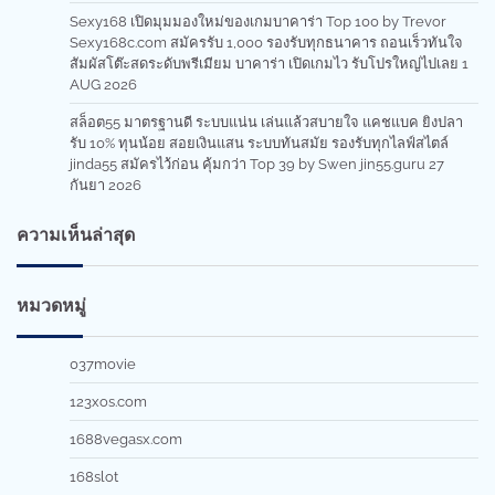
Sexy168 เปิดมุมมองใหม่ของเกมบาคาร่า Top 100 by Trevor
Sexy168c.com สมัครรับ 1,000 รองรับทุกธนาคาร ถอนเร็วทันใจ
สัมผัสโต๊ะสดระดับพรีเมียม บาคาร่า เปิดเกมไว รับโปรใหญ่ไปเลย 1
AUG 2026
สล็อต55 มาตรฐานดี ระบบแน่น เล่นแล้วสบายใจ แคชแบค ยิงปลา
รับ 10% ทุนน้อย สอยเงินแสน ระบบทันสมัย รองรับทุกไลฟ์สไตล์
jinda55 สมัครไว้ก่อน คุ้มกว่า Top 39 by Swen jin55.guru 27
กันยา 2026
ความเห็นล่าสุด
หมวดหมู่
037movie
123xos.com
1688vegasx.com
168slot