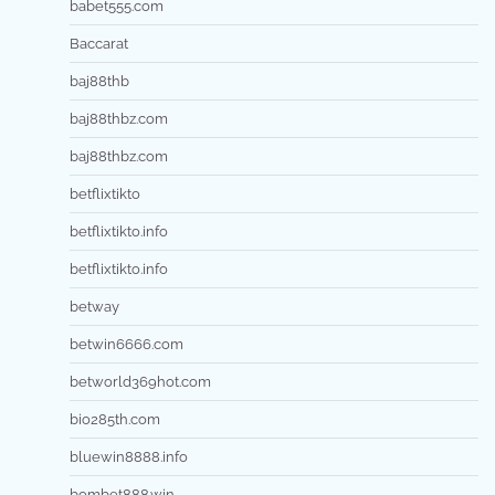
babet555.com
Baccarat
baj88thb
baj88thbz.com
baj88thbz.com
betflixtikto
betflixtikto.info
betflixtikto.info
betway
betwin6666.com
betworld369hot.com
bio285th.com
bluewin8888.info
bombet888.win