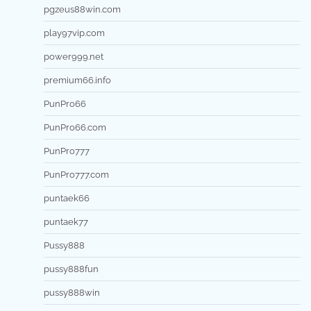
pgzeus88win.com
play97vip.com
power999.net
premium66.info
PunPro66
PunPro66.com
PunPro777
PunPro777.com
puntaek66
puntaek77
Pussy888
pussy888fun
pussy888win